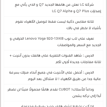
شركة LG تعلن عن هاتفها الجديد Q7 و الذي يأتي مع
إصدارات Q7 Plus و LG Q7 Alpha
ثلاثة مقابس ذكية ليست فقط لتوصيل الكهرباء تقوم
بأشياء لا تخطر في بالك
تعرف على لاب توب Lenovo Yoga 920-13IKB الخرافي و
الجديد مع السعر والمواصفات
الدرس : شاهد القنوات التلفزية على هاتفك بدون أنترنت +
ثلاثة مفاجئات جديدة أخرى لكم
الدرس : أحصل على الأنترنت في جميع أنحاء منزلك بسرعة
عالية جدا عن طريق الكهرباء ! لا مشاكل بعد اليوم
وداعاً للأسلاك! CUBOT تقدم هاتفًا محمولًا متينًا لن تضطر
أبدًا إلى تركه يشحن
إذا كنت تخطط لشراء هاتف جديد بميزانية محدودة،