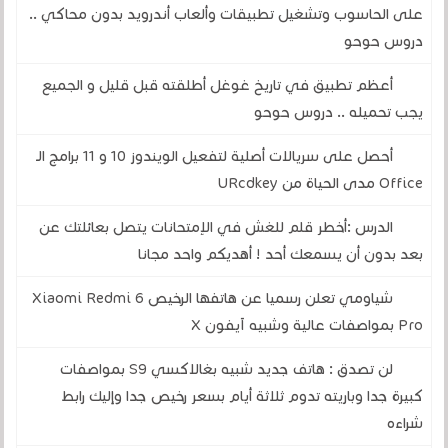
على الحاسوب وتشغيل تطبيقات وألعاب أندرويد بدون محاكي ..
دروس حوحو
أعظم تطبيق في تاريخ غوغل أطلقته قبل قليل و الجميع
يجب تحميله .. دروس حوحو
أحصل على سريالات أصلية لتفعيل الويندوز 10 و 11 برامج الـ
Office مدى الحياة من URcdkey
الدرس :أخطر قلم للغش في الإمتحانات يتصل بعائلتك عن
بعد بدون أن يسمعك أحد ! أهديكم واحد مجانا
شياومي تعلن رسميا عن هاتفها الرخيص Xiaomi Redmi 6
Pro بمواصفات عالية وشبيه آيفون X
لن تصدق : هاتف جديد شبيه بغالاكسي S9 بمواصفات
كبيرة جدا وباريته تدوم ثلاثة أيام بسعر رخيص جدا وإليك رابط
شراءه