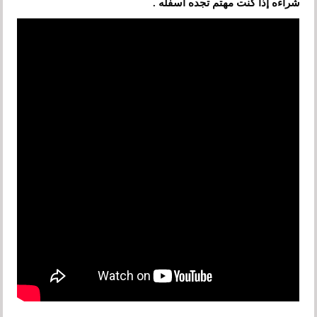
شراءه إذا كنت مهتم تجده أسفله .