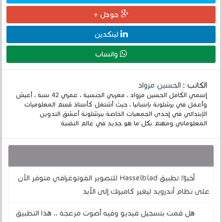
جوجل +
لينكدين
واتساب
الكاتب :
الحسين مزواد
إسمي الكامل الحسين مزواد ، مغربي الجنسية ، عمري 42 سنة ، أعيش
وأعمل في برشلونة بإسبانيا ، حيث أشتغل كأستاذ قسم المعلوميات
الإبتدائي في إحدى الجمعيات الخاصة ببرشلونة أعشق التدوين
المعلوماتي ومهتم بكل ما هو جديد في عالم التقنية
قد يهمك أيضا :
أخيرًا! تطبيق Hasselblad للتصوير الفوتوغرافي متوفر الآن
على نظام أندرويد ليغير كاميرتك إلى الأبد
هل قمت بتسجيل فيديو وفيه أصوت مزعجة .. هذا التطبيق