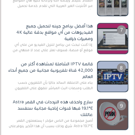
السلام عليكم ورحمة الله وبركاته كثيرة هي المواقع
عبر الأنترنت الغير العربية التي تقدم خدمة تحميل
الأفلام على التورنت ، ومعظم هذه المواقع ل...
هذا أفضل برنامج جربته لتحميل جميع
الفيديوهات من أي مواقع بدقة عالية 4K
ومميزات خرافية
إذا كنت تبحث عن برنامج لتنزيل الفيديو من على أي
موقع أو منصة، فسوف تعثر على عدد لا منتهي من
الروابط الخاصة بالبرامج والتطبيقات في هذا المج...
قائمة IPTV الشاملة لمشاهدة أكثر من
42,000 قناة تلفزيونية مجانية من جميع أنحاء
العالم
بناءً على الاعتقاد السائد حاليًا بأن التلفزيون حسب
الطلب ومنصات البث المباشر تتفوق على التلفزيون
الرقمي الأرضي التقليدي، يُعدّ IPTV-org خيار...
سارع واحذف هذه الترددات في القمر Astra
19.1°E فبها قنوات إباحية مجانية ستفسد
عائلتك
أصبح مجموعة من الناس مؤخر ا يستعملون القمر
Astra 19.1°E شرق وذلك بسبب أن هذا الأخير يتوفرعلى
قنوات مميزة جدا تنقل العديد من البرامج اله...