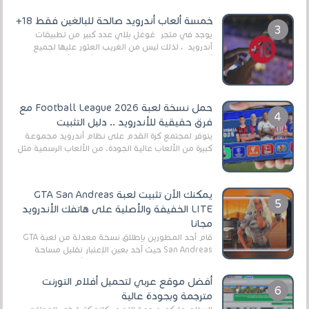
وذلك من أجل التخلص من المضايقات الكثيرة في
العال...
خمسة ألعاب أندرويد صالحة للبالغين فقط 18+
يوجد في متجر غوغل بلاي عدد كبير من تطبيقات
أندرويد ، لذلك ليس من الغريب العثور عليها لجميع
أنواع الجماهير. هذه المرة نقدم 5 ألعاب أند...
حمل نسخة لعبة Football League 2026 مع
فرق حقيقية للأندرويد .. دليل التثبيت
يتوفر لمجتمع كرة القدم على نظام أندرويد مجموعة
كبيرة من الألعاب عالية الجودة. من الألعاب الرسمية مثل
EA Sports FC 26 (المعروفة سابقًا باسم ...
يمكنك الآن تثبيت لعبة GTA San Andreas
LITE الخفيفة والأصلية على هاتفك الأندرويد
مجانا
قام أحد المطورين بإطلاق نسخة معدلة من لعبة GTA
San Andreas حيث أخد بعين الإعتبار تقليل مساحة
اللعبة وجعلها خفيفة LITE لهواتف الأندرويد ، وق...
أفضل موقع عربي لتحميل أفلام التورنت
مترجمة وبجودة عالية