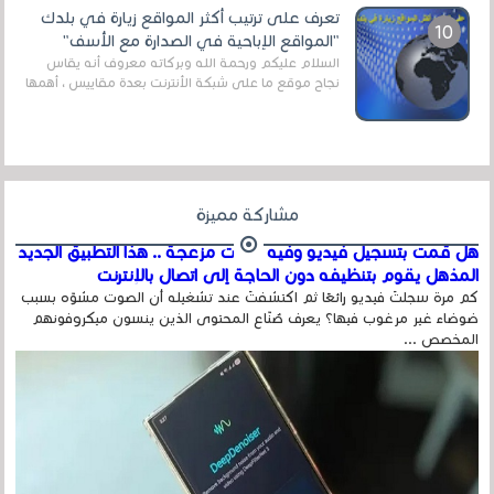
تعرف على ترتيب أكثر المواقع زيارة في بلدك
"المواقع الإباحية في الصدارة مع الأسف"
السلام عليكم ورحمة الله وبركاته معروف أنه يقاس
نجاح موقع ما على شبكة الأنترنت بعدة مقاييس ، أهمها
عداد الزائرين للموقع، ويتم معرفة ذلك في...
مشاركة مميزة
هل قمت بتسجيل فيديو وفيه أصوت مزعجة .. هذا التطبيق الجديد
المذهل يقوم بتنظيفه دون الحاجة إلى اتصال بالإنترنت
كم مرة سجلتَ فيديو رائعًا ثم اكتشفتَ عند تشغيله أن الصوت مشوّه بسبب
ضوضاء غير مرغوب فيها؟ يعرف صُنّاع المحتوى الذين ينسون ميكروفونهم
المخصص ...