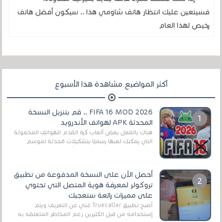
فسيتعين عليك انتظار هاتف شاومي هذا .. سيكون أفضل هاتف
رخيص لهذا العام
أكثر المواضيع مشاهدة هذا الأسبوع
FIFA 16 MOD 2026 .. قم بتنزيل النسخة
المحدثة APK لهواتف الأندرويد
هناك بالفعل بعض ألعاب كرة القدم للهواتف المحمولة
التي يمكنك لعبها رسميًا بتشكيلات مُحدثة لموسم
2025/2026v ومثال على ذلك ألعاب مثل EA Sports ...
أحصل الآن على النسخة المدفوعة من تطبيق
تروكولر لمعرفة هوية المتصل التي تحتوي
على مميزات رائعة ستعجبك
أصبح تطبيق Truecaller غني عن التعريف ويتم
إستخدامه من قبل الكثيرين رغم المخاطر المتعلقه به