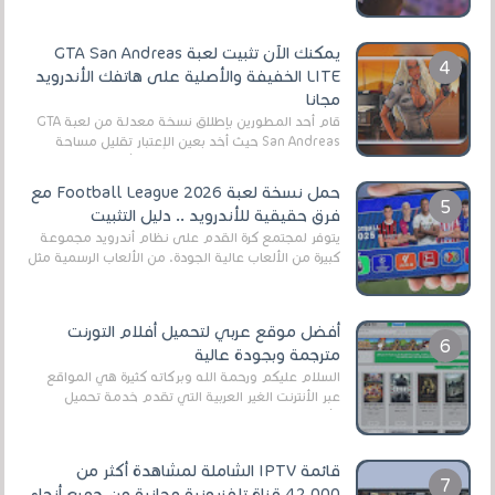
يمكنك الآن تثبيت لعبة GTA San Andreas
LITE الخفيفة والأصلية على هاتفك الأندرويد
مجانا
قام أحد المطورين بإطلاق نسخة معدلة من لعبة GTA
San Andreas حيث أخد بعين الإعتبار تقليل مساحة
اللعبة وجعلها خفيفة LITE لهواتف الأندرويد ، وق...
حمل نسخة لعبة Football League 2026 مع
فرق حقيقية للأندرويد .. دليل التثبيت
يتوفر لمجتمع كرة القدم على نظام أندرويد مجموعة
كبيرة من الألعاب عالية الجودة. من الألعاب الرسمية مثل
EA Sports FC 26 (المعروفة سابقًا باسم ...
أفضل موقع عربي لتحميل أفلام التورنت
مترجمة وبجودة عالية
السلام عليكم ورحمة الله وبركاته كثيرة هي المواقع
عبر الأنترنت الغير العربية التي تقدم خدمة تحميل
الأفلام على التورنت ، ومعظم هذه المواقع ل...
قائمة IPTV الشاملة لمشاهدة أكثر من
42,000 قناة تلفزيونية مجانية من جميع أنحاء