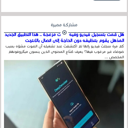
مشاركة مميزة
هل قمت بتسجيل فيديو وفيه أصوت مزعجة .. هذا التطبيق الجديد
المذهل يقوم بتنظيفه دون الحاجة إلى اتصال بالإنترنت
كم مرة سجلتَ فيديو رائعًا ثم اكتشفتَ عند تشغيله أن الصوت مشوّه بسبب
ضوضاء غير مرغوب فيها؟ يعرف صُنّاع المحتوى الذين ينسون ميكروفونهم
المخصص ...