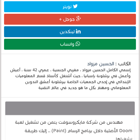
تويتر
جوجل +
لينكدين
واتساب
الكاتب :
الحسين مزواد
إسمي الكامل الحسين مزواد ، مغربي الجنسية ، عمري 42 سنة ، أعيش
وأعمل في برشلونة بإسبانيا ، حيث أشتغل كأستاذ قسم المعلوميات
الإبتدائي في إحدى الجمعيات الخاصة ببرشلونة أعشق التدوين
المعلوماتي ومهتم بكل ما هو جديد في عالم التقنية
قد يهمك أيضا :
مهندس من شركة مايكروسوفت يتمن من تشغيل لعبة
Doom الأصلية داخل برنامج الرسام (Paint) .. إليك طريقة
تشغيلها