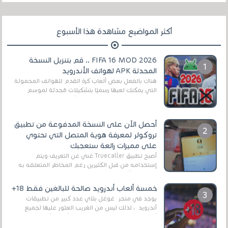
أكثر المواضيع مشاهدة هذا الأسبوع
FIFA 16 MOD 2026 .. قم بتنزيل النسخة
المحدثة APK لهواتف الأندرويد
هناك بالفعل بعض ألعاب كرة القدم للهواتف المحمولة
التي يمكنك لعبها رسميًا بتشكيلات مُحدثة لموسم
2025/2026v ومثال على ذلك ألعاب مثل EA Sports ...
أحصل الآن على النسخة المدفوعة من تطبيق
تروكولر لمعرفة هوية المتصل التي تحتوي
على مميزات رائعة ستعجبك
أصبح تطبيق Truecaller غني عن التعريف ويتم
إستخدامه من قبل الكثيرين رغم المخاطر المتعلقه به
وذلك من أجل التخلص من المضايقات الكثيرة في
العال...
خمسة ألعاب أندرويد صالحة للبالغين فقط 18+
يوجد في متجر غوغل بلاي عدد كبير من تطبيقات
أندرويد ، لذلك ليس من الغريب العثور عليها لجميع
أنواع الجماهير. هذه المرة نقدم 5 ألعاب أند...