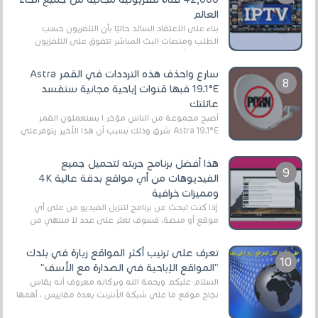
العالم
بناءً على الاعتقاد السائد حاليًا بأن التلفزيون حسب
الطلب ومنصات البث المباشر تتفوق على التلفزيون
الرقمي الأرضي التقليدي، يُعدّ IPTV-org خيار...
سارع واحذف هذه الترددات في القمر Astra
19.1°E فبها قنوات إباحية مجانية ستفسد
عائلتك
أصبح مجموعة من الناس مؤخر ا يستعملون القمر
Astra 19.1°E شرق وذلك بسبب أن هذا الأخير يتوفرعلى
قنوات مميزة جدا تنقل العديد من البرامج اله...
هذا أفضل برنامج جربته لتحميل جميع
الفيديوهات من أي مواقع بدقة عالية 4K
ومميزات خرافية
إذا كنت تبحث عن برنامج لتنزيل الفيديو من على أي
موقع أو منصة، فسوف تعثر على عدد لا منتهي من
الروابط الخاصة بالبرامج والتطبيقات في هذا المج...
تعرف على ترتيب أكثر المواقع زيارة في بلدك
"المواقع الإباحية في الصدارة مع الأسف"
السلام عليكم ورحمة الله وبركاته معروف أنه يقاس
نجاح موقع ما على شبكة الأنترنت بعدة مقاييس ، أهمها
عداد الزائرين للموقع، ويتم معرفة ذلك في...