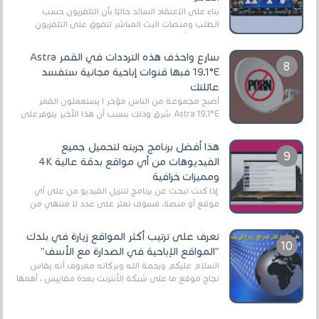
بناءً على الاعتقاد السائد حاليًا بأن التلفزيون حسب
الطلب ومنصات البث المباشر تتفوق على التلفزيون
الرقمي الأرضي التقليدي، يُعدّ IPTV-org خيار...
سارع واحذف هذه الترددات في القمر Astra
19.1°E فبها قنوات إباحية مجانية ستفسد
عائلتك
أصبح مجموعة من الناس مؤخر ا يستعملون القمر
Astra 19.1°E شرق وذلك بسبب أن هذا الأخير يتوفرعلى
قنوات مميزة جدا تنقل العديد من البرامج اله...
هذا أفضل برنامج جربته لتحميل جميع
الفيديوهات من أي مواقع بدقة عالية 4K
ومميزات خرافية
إذا كنت تبحث عن برنامج لتنزيل الفيديو من على أي
موقع أو منصة، فسوف تعثر على عدد لا منتهي من
الروابط الخاصة بالبرامج والتطبيقات في هذا المج...
تعرف على ترتيب أكثر المواقع زيارة في بلدك
"المواقع الإباحية في الصدارة مع الأسف"
السلام عليكم ورحمة الله وبركاته معروف أنه يقاس
نجاح موقع ما على شبكة الأنترنت بعدة مقاييس ، أهمها
عداد الزائرين للموقع، ويتم معرفة ذلك في...