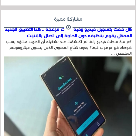
مشاركة مميزة
هل قمت بتسجيل فيديو وفيه أصوت مزعجة .. هذا التطبيق الجديد
المذهل يقوم بتنظيفه دون الحاجة إلى اتصال بالإنترنت
كم مرة سجلتَ فيديو رائعًا ثم اكتشفتَ عند تشغيله أن الصوت مشوّه بسبب
ضوضاء غير مرغوب فيها؟ يعرف صُنّاع المحتوى الذين ينسون ميكروفونهم
المخصص ...