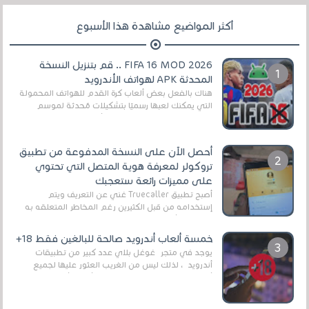
أكثر المواضيع مشاهدة هذا الأسبوع
FIFA 16 MOD 2026 .. قم بتنزيل النسخة
المحدثة APK لهواتف الأندرويد
هناك بالفعل بعض ألعاب كرة القدم للهواتف المحمولة
التي يمكنك لعبها رسميًا بتشكيلات مُحدثة لموسم
2025/2026v ومثال على ذلك ألعاب مثل EA Sports ...
أحصل الآن على النسخة المدفوعة من تطبيق
تروكولر لمعرفة هوية المتصل التي تحتوي
على مميزات رائعة ستعجبك
أصبح تطبيق Truecaller غني عن التعريف ويتم
إستخدامه من قبل الكثيرين رغم المخاطر المتعلقه به
وذلك من أجل التخلص من المضايقات الكثيرة في
العال...
خمسة ألعاب أندرويد صالحة للبالغين فقط 18+
يوجد في متجر غوغل بلاي عدد كبير من تطبيقات
أندرويد ، لذلك ليس من الغريب العثور عليها لجميع
أنواع الجماهير. هذه المرة نقدم 5 ألعاب أند...