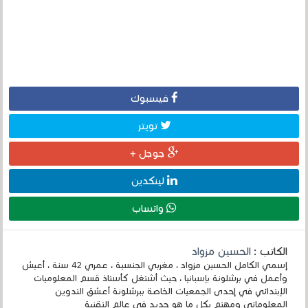
فيسبوك
تويتر
جوجل +
لينكدين
واتساب
الكاتب :
الحسين مزواد
إسمي الكامل الحسين مزواد ، مغربي الجنسية ، عمري 42 سنة ، أعيش
وأعمل في برشلونة بإسبانيا ، حيث أشتغل كأستاذ قسم المعلوميات
الإبتدائي في إحدى الجمعيات الخاصة ببرشلونة أعشق التدوين
المعلوماتي ومهتم بكل ما هو جديد في عالم التقنية