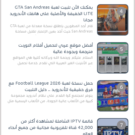
يمكنك الآن تثبيت لعبة GTA San Andreas
LITE الخفيفة والأصلية على هاتفك الأندرويد
مجانا
قام أحد المطورين بإطلاق نسخة معدلة من لعبة GTA
San Andreas حيث أخد بعين الإعتبار تقليل مساحة
اللعبة وجعلها خفيفة LITE لهواتف الأندرويد ، وق...
أفضل موقع عربي لتحميل أفلام التورنت
مترجمة وبجودة عالية
السلام عليكم ورحمة الله وبركاته كثيرة هي المواقع
عبر الأنترنت الغير العربية التي تقدم خدمة تحميل
الأفلام على التورنت ، ومعظم هذه المواقع ل...
حمل نسخة لعبة Football League 2026 مع
فرق حقيقية للأندرويد .. دليل التثبيت
يتوفر لمجتمع كرة القدم على نظام أندرويد مجموعة
كبيرة من الألعاب عالية الجودة. من الألعاب الرسمية مثل
EA Sports FC 26 (المعروفة سابقًا باسم ...
قائمة IPTV الشاملة لمشاهدة أكثر من
42,000 قناة تلفزيونية مجانية من جميع أنحاء
العالم