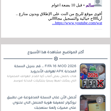
أكثر المواضيع مشاهدة هذا الأسبوع
FIFA 16 MOD 2026 .. قم بتنزيل النسخة
المحدثة APK لهواتف الأندرويد
هناك بالفعل بعض ألعاب كرة القدم للهواتف المحمولة
التي يمكنك لعبها رسميًا بتشكيلات مُحدثة لموسم
2025/2026v ومثال على ذلك ألعاب مثل EA Sports ...
أحصل الآن على النسخة المدفوعة من تطبيق
تروكولر لمعرفة هوية المتصل التي تحتوي
على مميزات رائعة ستعجبك