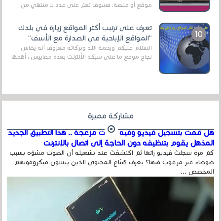
موقع أو منصة، فسوف تعثر على عدد لا منتهي من
الروابط الخاصة بالبرامج والتطبيقات في هذا المج...
تعرف على ترتيب أكثر المواقع زيارة في بلدك
"المواقع الإباحية في الصدارة مع الأسف"
السلام عليكم ورحمة الله وبركاته معروف أنه يقاس
نجاح موقع ما على شبكة الأنترنت بعدة مقاييس ، أهمها
عداد الزائرين للموقع، ويتم معرفة ذلك في...
مشاركة مميزة
هل قمت بتسجيل فيديو وفيه أصوت مزعجة .. هذا التطبيق الجديد
المذهل يقوم بتنظيفه دون الحاجة إلى اتصال بالإنترنت
كم مرة سجلتَ فيديو رائعًا ثم اكتشفتَ عند تشغيله أن الصوت مشوّه بسبب
ضوضاء غير مرغوب فيها؟ يعرف صُنّاع المحتوى الذين ينسون ميكروفونهم
المخصص ...