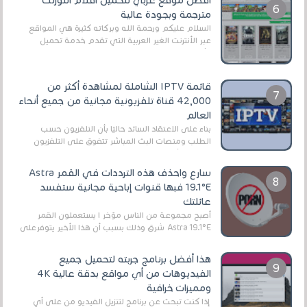
أفضل موقع عربي لتحميل أفلام التورنت
مترجمة وبجودة عالية
السلام عليكم ورحمة الله وبركاته كثيرة هي المواقع
عبر الأنترنت الغير العربية التي تقدم خدمة تحميل
الأفلام على التورنت ، ومعظم هذه المواقع ل...
قائمة IPTV الشاملة لمشاهدة أكثر من
42,000 قناة تلفزيونية مجانية من جميع أنحاء
العالم
بناءً على الاعتقاد السائد حاليًا بأن التلفزيون حسب
الطلب ومنصات البث المباشر تتفوق على التلفزيون
الرقمي الأرضي التقليدي، يُعدّ IPTV-org خيار...
سارع واحذف هذه الترددات في القمر Astra
19.1°E فبها قنوات إباحية مجانية ستفسد
عائلتك
أصبح مجموعة من الناس مؤخر ا يستعملون القمر
Astra 19.1°E شرق وذلك بسبب أن هذا الأخير يتوفرعلى
قنوات مميزة جدا تنقل العديد من البرامج اله...
هذا أفضل برنامج جربته لتحميل جميع
الفيديوهات من أي مواقع بدقة عالية 4K
ومميزات خرافية
إذا كنت تبحث عن برنامج لتنزيل الفيديو من على أي