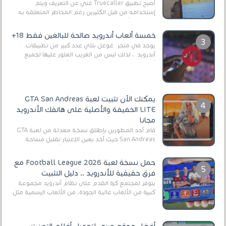
أصبح تطبيق Truecaller غني عن التعريف ويتم
إستخدامه من قبل الكثيرين رغم المخاطر المتعلقه به
وذلك من أجل التخلص من المضايقات الكثيرة في
العال...
خمسة ألعاب أندرويد صالحة للبالغين فقط 18+
يوجد في متجر غوغل بلاي عدد كبير من تطبيقات
أندرويد ، لذلك ليس من الغريب العثور عليها لجميع
أنواع الجماهير. هذه المرة نقدم 5 ألعاب أند...
يمكنك الآن تثبيت لعبة GTA San Andreas
LITE الخفيفة والأصلية على هاتفك الأندرويد
مجانا
قام أحد المطورين بإطلاق نسخة معدلة من لعبة GTA
San Andreas حيث أخد بعين الإعتبار تقليل مساحة
اللعبة وجعلها خفيفة LITE لهواتف الأندرويد ، وق...
حمل نسخة لعبة Football League 2026 مع
فرق حقيقية للأندرويد .. دليل التثبيت
يتوفر لمجتمع كرة القدم على نظام أندرويد مجموعة
كبيرة من الألعاب عالية الجودة. من الألعاب الرسمية مثل
EA Sports FC 26 (المعروفة سابقًا باسم ...