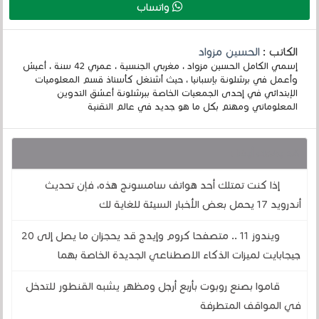
واتساب
الكاتب :
الحسين مزواد
إسمي الكامل الحسين مزواد ، مغربي الجنسية ، عمري 42 سنة ، أعيش
وأعمل في برشلونة بإسبانيا ، حيث أشتغل كأستاذ قسم المعلوميات
الإبتدائي في إحدى الجمعيات الخاصة ببرشلونة أعشق التدوين
المعلوماتي ومهتم بكل ما هو جديد في عالم التقنية
قد يهمك أيضا :
إذا كنت تمتلك أحد هواتف سامسونج هذه، فإن تحديث
أندرويد 17 يحمل بعض الأخبار السيئة للغاية لك
ويندوز 11 .. متصفحا كروم وإيدج قد يحجزان ما يصل إلى 20
جيجابايت لميزات الذكاء الاصطناعي الجديدة الخاصة بهما
قاموا بصنع روبوت بأربع أرجل ومظهر يشبه القنطور للتدخل
في المواقف المتطرفة