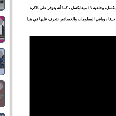
هاتف zopo speed 1 أيضا أتى بكاميرة أمامية 5 ميغابكسل، وخلفية 13 ميغابكسل ، كما أنه يتوفر على ذاكرة
عشوائية الرام في حدود 3 جيغا ، وذاكرة داخلية 16 جيغا ، وباقي المعلومات والخصائص نتعرف عليها في هذا