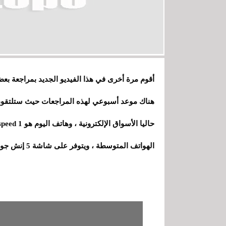
أقوم مرة أخرى في هذا الفيديو الجديد بمراجعة بع
هناك موعد أسبوعي لهذه المراجعات حيث ستلتقون 
حاليا الأسواق الإلكترونية ، وهاتف اليوم هو zopo speed 1 الذي تمت إرساله إلي شركة
الهواتف المتوسطة ، ويتوفر على شاشة 5 إنش جودتها ، ومعالج MT6753 ثماني النوات سرعته 1,30 ghz