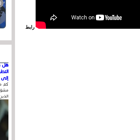
رابط
هل ق
التط
إلى ا
كم مر
مشوّه
الذين