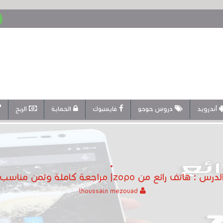
أندرويد
دروس حوحو
فايسبوك
الحماية
الربح
لدرس : هاتف رائع من zopo| مراجعة كاملة وثمن مناسب
lhoussain mezouad