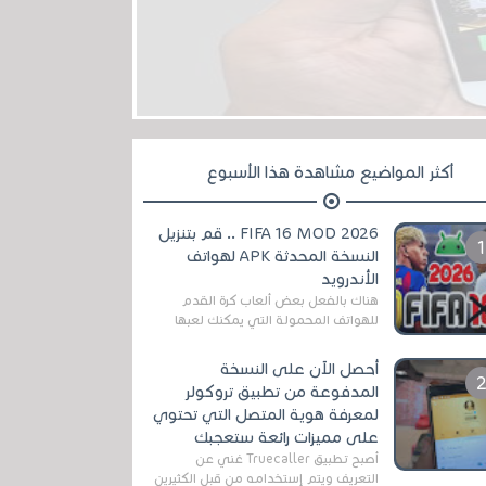
أكثر المواضيع مشاهدة هذا الأسبوع
FIFA 16 MOD 2026 .. قم بتنزيل
النسخة المحدثة APK لهواتف
الأندرويد
هناك بالفعل بعض ألعاب كرة القدم
للهواتف المحمولة التي يمكنك لعبها
رسميًا بتشكيلات مُحدثة لموسم
2025/2026v ومثال على ذلك ألعاب
أحصل الآن على النسخة
مثل EA Sports ...
المدفوعة من تطبيق تروكولر
لمعرفة هوية المتصل التي تحتوي
على مميزات رائعة ستعجبك
أصبح تطبيق Truecaller غني عن
التعريف ويتم إستخدامه من قبل الكثيرين