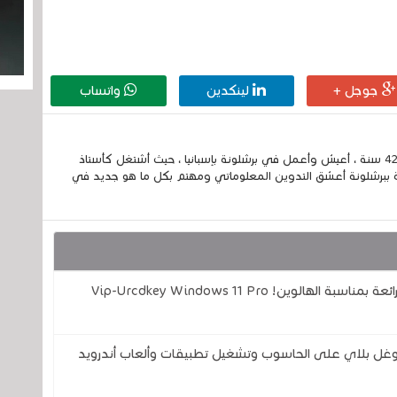
جوجل +
لينكدين
واتساب
إسمي الكامل الحسين مزواد ، مغربي الجنسية ، عمري 42 سنة ، أعيش وأعمل في برشلونة بإسبانيا ، حيث أشتغل كأستاذ
 ببرشلونة أعشق التدوين المعلوماتي ومهتم بكل ما هو جديد في
مفاتيح تفعيل Office و الويندوز .. خصومات رائعة بمناسبة الهالوين! Vip-Urcdkey Windows 11 Pro
 غوغل بلاي على الحاسوب وتشغيل تطبيقات وألعاب أندرويد