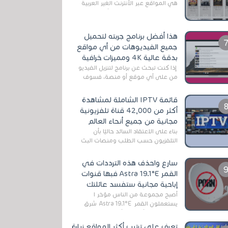
هي المواقع عبر الأنترنت الغير العربية
التي تقدم خدمة تحميل الأفلام على
التورنت ، ومعظم هذه المواقع ل...
هذا أفضل برنامج جربته لتحميل
جميع الفيديوهات من أي مواقع
بدقة عالية 4K ومميزات خرافية
إذا كنت تبحث عن برنامج لتنزيل الفيديو
من على أي موقع أو منصة، فسوف
تعثر على عدد لا منتهي من الروابط
الخاصة بالبرامج والتطبيقات في هذا
قائمة IPTV الشاملة لمشاهدة
المج...
أكثر من 42,000 قناة تلفزيونية
مجانية من جميع أنحاء العالم
بناءً على الاعتقاد السائد حاليًا بأن
التلفزيون حسب الطلب ومنصات البث
المباشر تتفوق على التلفزيون الرقمي
الأرضي التقليدي، يُعدّ IPTV-org خيار...
سارع واحذف هذه الترددات في
القمر Astra 19.1°E فبها قنوات
إباحية مجانية ستفسد عائلتك
أصبح مجموعة من الناس مؤخر ا
يستعملون القمر Astra 19.1°E شرق
وذلك بسبب أن هذا الأخير يتوفرعلى
قنوات مميزة جدا تنقل العديد من البرامج
تعرف على ترتيب أكثر المواقع زيارة