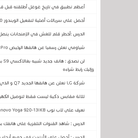
أعظم تطبيق في تاريخ غوغل أطلقته قبل قلي
أحصل على سريالات أصلية لتفعيل الويندوز 10 و 11 برامج الـ Office مدى الحياة من URcdkey
الدرس :أخطر قلم للغش في الإمتحانات يتصل 
شياومي تعلن رسميا عن هاتفها الرخيص Xiaomi Redmi 6 Pro بمواصفات عالية وشبيه آيفون X
لن 
وإليك رابط شراءه
شركة LG تعلن عن هاتفها الجديد Q7 و الذي يأتي مع إصدارات Q7 Plus و LG Q7 Alpha
ثلاثة مقابس ذكية ليست فقط لتوصيل الكهربا
تعرف على لاب توب Lenovo Yoga 920-13IKB الخرافي و الجديد مع السعر والمواصفات
الدرس : شاهد القنوات التلفزية على هاتفك بد
الدرس : أحصل على الأنترنت في جميع أنحاء م