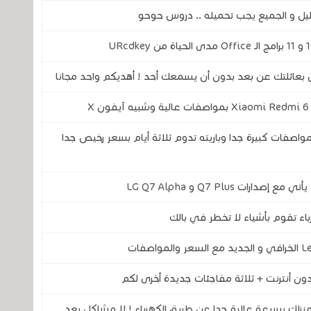
ل و الجميع يجب تحميله .. دروس حوحو
بعائلتك عن بعد بدون أن يسمعك أحد ! أهديكم واحد مجانا
تصدق : هاتف جديد شبيه بغالاكسي S9 بمواصفات كبيرة جدا وباريته تدوم ثلاثة أيام بسعر رخيص جدا
ء تقوم بأشياء لا تخطر في بالك
ون أنترنت + ثلاثة مفاجئات جديدة أخرى لكم
نزلك بسرعة عالية جدا عن طريق الكهرباء ! لا مشاكل بعد