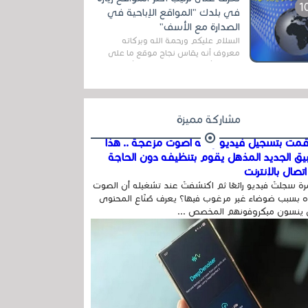
اله...
في بلدك "المواقع الإباحية في
الصدارة مع الأسف"
السلام عليكم ورحمة الله وبركاته
معروف أنه يقاس نجاح موقع ما على
شبكة الأنترنت بعدة مقاييس ، أهمها
عداد الزائرين للموقع، ويتم معرفة ذلك
في...
مشاركة مميزة
مت بتسجيل فيديو وفيه أصوت مزعجة .. هذا
بيق الجديد المذهل يقوم بتنظيفه دون الحاجة
تصال بالإنترنت
ة سجلتَ فيديو رائعًا ثم اكتشفتَ عند تشغيله أن الصوت
 بسبب ضوضاء غير مرغوب فيها؟ يعرف صُنّاع المحتوى
 ينسون ميكروفونهم المخصص ...