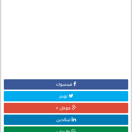
فيسبوك
تويتر
جوجل +
لينكدين
واتساب