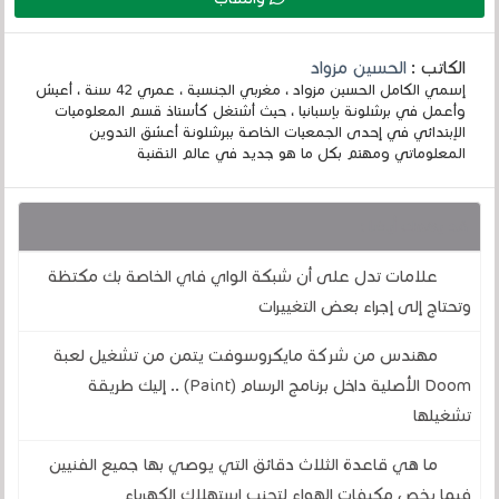
الكاتب :
الحسين مزواد
إسمي الكامل الحسين مزواد ، مغربي الجنسية ، عمري 42 سنة ، أعيش
وأعمل في برشلونة بإسبانيا ، حيث أشتغل كأستاذ قسم المعلوميات
الإبتدائي في إحدى الجمعيات الخاصة ببرشلونة أعشق التدوين
المعلوماتي ومهتم بكل ما هو جديد في عالم التقنية
قد يهمك أيضا :
علامات تدل على أن شبكة الواي فاي الخاصة بك مكتظة
وتحتاج إلى إجراء بعض التغييرات
مهندس من شركة مايكروسوفت يتمن من تشغيل لعبة
Doom الأصلية داخل برنامج الرسام (Paint) .. إليك طريقة
تشغيلها
ما هي قاعدة الثلاث دقائق التي يوصي بها جميع الفنيين
فيما يخص مكيفات الهواء لتجنب استهلاك الكهرباء