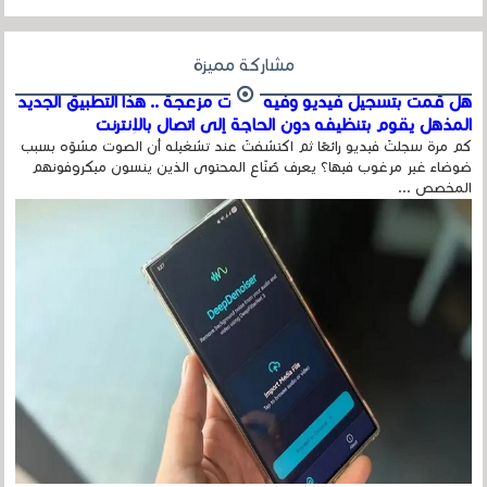
مشاركة مميزة
هل قمت بتسجيل فيديو وفيه أصوت مزعجة .. هذا التطبيق الجديد
المذهل يقوم بتنظيفه دون الحاجة إلى اتصال بالإنترنت
كم مرة سجلتَ فيديو رائعًا ثم اكتشفتَ عند تشغيله أن الصوت مشوّه بسبب
ضوضاء غير مرغوب فيها؟ يعرف صُنّاع المحتوى الذين ينسون ميكروفونهم
المخصص ...