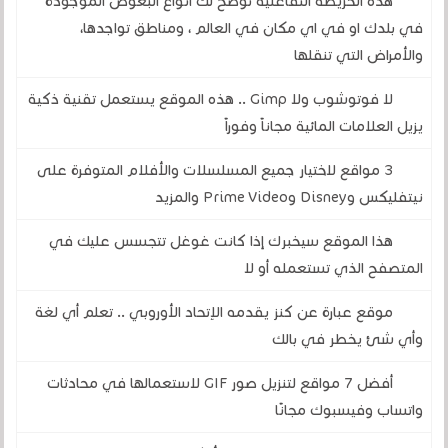
هذه الخريطة التفاعلية توضح لك أنواع البعوض الموجودة
في بلدك او في اي مكان في العالم ، ومناطق تواجدها،
والأمراض التي تنقلها
لا فوتوشوب ولا Gimp .. هذه الموقع يستعمل تقنية ذكية
يزيل العلامات المائية مجاناً وفوراً
3 مواقع لاختيار جميع المسلسلات والأفلام المتوفرة على
نيتفليكس وDisney وPrime Video والمزيد
هذا الموقع سيخبرك إذا كانت غوغل تتجسس عليك في
المتصفح الذي تستعمله أو لا
موقع عبارة عن كنز يقدمه الإتحاد الأوروبي .. تعلم أي لغة
وأي شئ يخطر في بالك
أفضل 7 مواقع لتنزيل صور GIF لاستعمالها في محادثات
واتساب وفيسبوك مجانًا