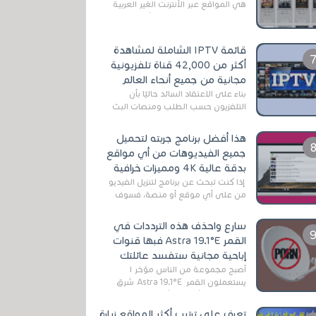
هي المواقع عبر الأنترنت الغير العربية
التي تقدم خدمة تحميل الأفلام على
التورنت ، ومعظم هذه المواقع ل...
قائمة IPTV الشاملة لمشاهدة
أكثر من 42,000 قناة تلفزيونية
مجانية من جميع أنحاء العالم
بناءً على الاعتقاد السائد حاليًا بأن
التلفزيون حسب الطلب ومنصات البث
المباشر تتفوق على التلفزيون الرقمي
الأرضي التقليدي، يُعدّ IPTV-org خيار...
هذا أفضل برنامج جربته لتحميل
جميع الفيديوهات من أي مواقع
بدقة عالية 4K ومميزات خرافية
إذا كنت تبحث عن برنامج لتنزيل الفيديو
من على أي موقع أو منصة، فسوف
تعثر على عدد لا منتهي من الروابط
الخاصة بالبرامج والتطبيقات في هذا
سارع واحذف هذه الترددات في
المج...
القمر Astra 19.1°E فبها قنوات
إباحية مجانية ستفسد عائلتك
أصبح مجموعة من الناس مؤخر ا
يستعملون القمر Astra 19.1°E شرق
وذلك بسبب أن هذا الأخير يتوفرعلى
قنوات مميزة جدا تنقل العديد من البرامج
تعرف على ترتيب أكثر المواقع زيارة