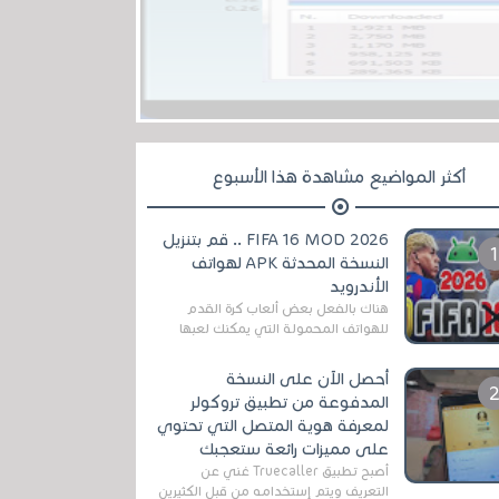
أكثر المواضيع مشاهدة هذا الأسبوع
FIFA 16 MOD 2026 .. قم بتنزيل
النسخة المحدثة APK لهواتف
الأندرويد
هناك بالفعل بعض ألعاب كرة القدم
للهواتف المحمولة التي يمكنك لعبها
رسميًا بتشكيلات مُحدثة لموسم
2025/2026v ومثال على ذلك ألعاب
أحصل الآن على النسخة
مثل EA Sports ...
المدفوعة من تطبيق تروكولر
لمعرفة هوية المتصل التي تحتوي
على مميزات رائعة ستعجبك
أصبح تطبيق Truecaller غني عن
التعريف ويتم إستخدامه من قبل الكثيرين