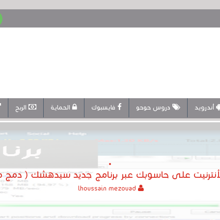
أندرويد
دروس حوحو
فايسبوك
الحماية
الربح
ترنيت على حاسوبك عبر برنامج جديد سيدهشك ( دمج مصا
lhoussain mezouad