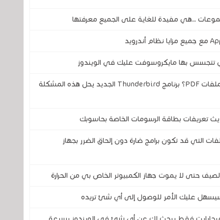
موعات ..هي مفيدة للغاية على الجميع معرفتها
تي تتجسس بها مايكروسوفت عليك في الويندوز
هل سئمت من التنقل بين التطبيقات لتوقيع ملفات PDF؟ برنامج Thunderbird الجديد يحل هذه المشكلة
حديث تعريفات بطاقة الرسومات الخاصة بحاسوبك
فات التي قد تكون برامج ضارة دون إلحاق الضرر بجهاز
لصيف حتى لا يموت جهاز الكمبيوتر الخاص بي من الحرارة
ج سيسهل عليك الأمر للوصول إلى أي شئ تريده
لني هذا البرنامج الجديد والذي حجمه 80 ميجابايت فقط يبحث لك عن أي شئ في الويندوز بسرعة