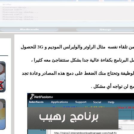
هو برنامج جديد يعمل عل دمج عدة مصادر أنترنت من تلقاء نفسه مثال الراوتر والوايرلس الموديم و 3G للحصول
البرنامج بكفاءة عالية جدا بشكل ستتفاجئ معه كثيرا ،
لوظيفة وتحتاج منك الضغط على دمج هذه المصادر وعادة تجد
امج لن تواجه أي مشكل .