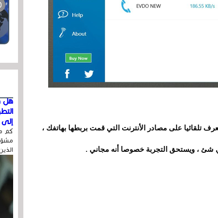
هل ق
التط
إلى ا
عرف تلقائيا على مصادر الأنترنت التي قمت بربطها بهاتفك ،
كم مر
مشوّه
أي شئ ، ويستحق التجربة خصوصا أنه مجاني .
الذين