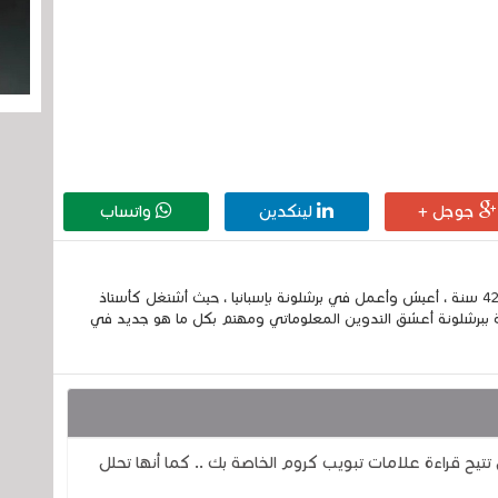
جوجل +
لينكدين
واتساب
إسمي الكامل الحسين مزواد ، مغربي الجنسية ، عمري 42 سنة ، أعيش وأعمل في برشلونة بإسبانيا ، حيث أشتغل كأستاذ
 ببرشلونة أعشق التدوين المعلوماتي ومهتم بكل ما هو جديد في
Ch لكروم لأنها الآن تتيح قراءة علامات تبويب كروم الخاصة بك .. كما أنها تحلل