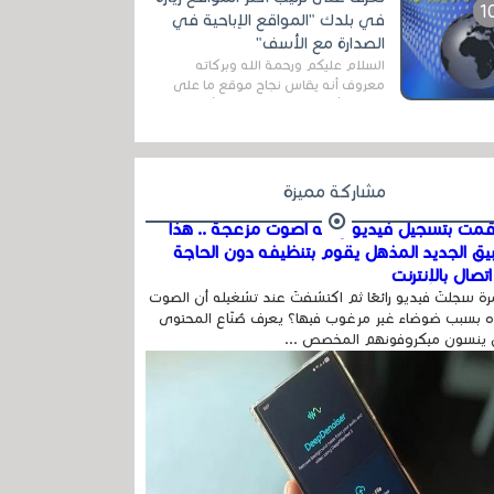
اله...
في بلدك "المواقع الإباحية في
الصدارة مع الأسف"
السلام عليكم ورحمة الله وبركاته
معروف أنه يقاس نجاح موقع ما على
شبكة الأنترنت بعدة مقاييس ، أهمها
عداد الزائرين للموقع، ويتم معرفة ذلك
في...
مشاركة مميزة
مت بتسجيل فيديو وفيه أصوت مزعجة .. هذا
بيق الجديد المذهل يقوم بتنظيفه دون الحاجة
تصال بالإنترنت
ة سجلتَ فيديو رائعًا ثم اكتشفتَ عند تشغيله أن الصوت
 بسبب ضوضاء غير مرغوب فيها؟ يعرف صُنّاع المحتوى
 ينسون ميكروفونهم المخصص ...