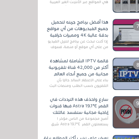
هي المواقع عبر الأنترنت الغير العربية
التي تقدم خدمة تحميل الأفلام على
التورنت ، ومعظم هذه المواقع ل...
هذا أفضل برنامج جربته لتحميل
جميع الفيديوهات من أي مواقع
بدقة عالية 4K ومميزات خرافية
إذا كنت تبحث عن برنامج لتنزيل الفيديو
من على أي موقع أو منصة، فسوف
تعثر على عدد لا منتهي من الروابط
الخاصة بالبرامج والتطبيقات في هذا
قائمة IPTV الشاملة لمشاهدة
المج...
أكثر من 42,000 قناة تلفزيونية
مجانية من جميع أنحاء العالم
بناءً على الاعتقاد السائد حاليًا بأن
التلفزيون حسب الطلب ومنصات البث
المباشر تتفوق على التلفزيون الرقمي
الأرضي التقليدي، يُعدّ IPTV-org خيار...
سارع واحذف هذه الترددات في
القمر Astra 19.1°E فبها قنوات
إباحية مجانية ستفسد عائلتك
أصبح مجموعة من الناس مؤخر ا
يستعملون القمر Astra 19.1°E شرق
وذلك بسبب أن هذا الأخير يتوفرعلى
قنوات مميزة جدا تنقل العديد من البرامج
تعرف على ترتيب أكثر المواقع زيارة