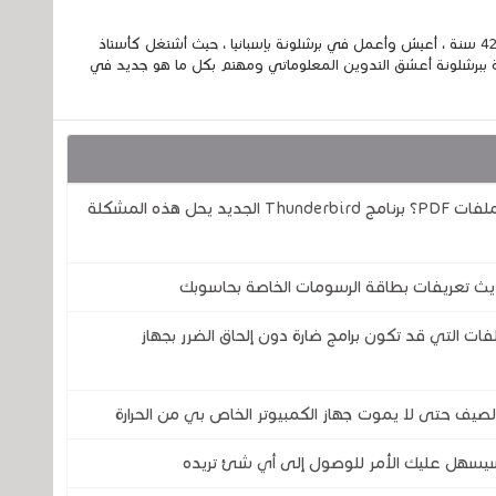
إسمي الكامل الحسين مزواد ، مغربي الجنسية ، عمري 42 سنة ، أعيش وأعمل في برشلونة بإسبانيا ، حيث أشتغل كأستاذ
 ببرشلونة أعشق التدوين المعلوماتي ومهتم بكل ما هو جديد في
هل سئمت من التنقل بين التطبيقات لتوقيع ملفات PDF؟ برنامج Thunderbird الجديد يحل هذه المشكلة
حديث تعريفات بطاقة الرسومات الخاصة بحاسوبك
فات التي قد تكون برامج ضارة دون إلحاق الضرر بجهاز
لصيف حتى لا يموت جهاز الكمبيوتر الخاص بي من الحرارة
ج سيسهل عليك الأمر للوصول إلى أي شئ تريده