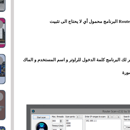
 البرنامج وتضغط على start scan ليظهر لك البرنامج كلمة الدخول للراوتر و اسم المستخدم و الماك