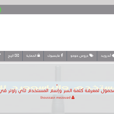
أندرويد
دروس حوحو
فايسبوك
الحماية
الربح
محمول لمعرفة كلمة السر وإسم المستخدم لأي راوتر في
lhoussain mezouad