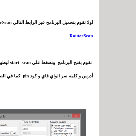
اولا تقوم بتحميل البرنامج عبر الرابط التالي RouterScan البرنامج محمول أي لا يحتاج الى تثبيت
RouterScan
تقوم بفتح
أدرس و كلمة سر الواي فاي و كود pin كما في الصورة