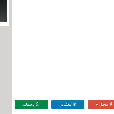
جوجل +
لينكدين
واتساب