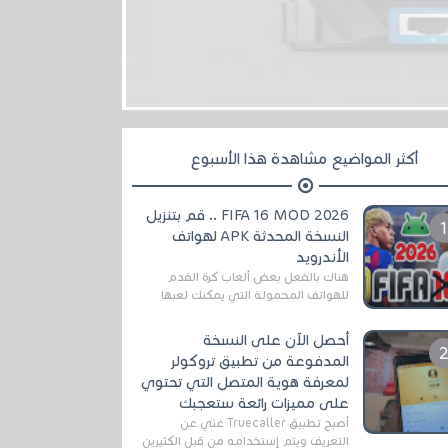
أكثر المواضيع مشاهدة هذا الأسبوع
FIFA 16 MOD 2026 .. قم بتنزيل
النسخة المحدثة APK لهواتف
الأندرويد
هناك بالفعل بعض ألعاب كرة القدم
للهواتف المحمولة التي يمكنك لعبها
رسميًا بتشكيلات مُحدثة لموسم
2025/2026v ومثال على ذلك ألعاب
أحصل الآن على النسخة
مثل EA Sports ...
المدفوعة من تطبيق تروكولر
لمعرفة هوية المتصل التي تحتوي
على مميزات رائعة ستعجبك
أصبح تطبيق Truecaller غني عن
التعريف ويتم إستخدامه من قبل الكثيرين