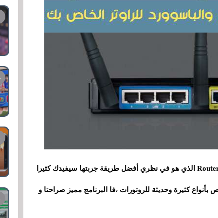
سوف نتعرف على برنامجRouterScan الذي هو في نظري أفضل طريقة جربتها سيفيدك كثيرا
نواع كثيرة وحديثة للروتورات ،فا البرنامج مميز صراحتا و