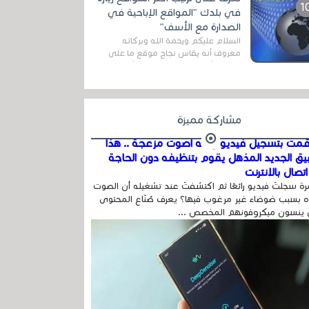
اله...
في بلدك "المواقع الإباحية في
الصدارة مع الأسف"
السلام عليكم ورحمة الله وبركاته
معروف أنه يقاس نجاح موقع ما على
شبكة الأنترنت بعدة مقاييس ، أهمها
عداد الزائرين للموقع، ويتم معرفة ذلك
في...
مشاركة مميزة
مت بتسجيل فيديو وفيه أصوت مزعجة .. هذا
بيق الجديد المذهل يقوم بتنظيفه دون الحاجة
تصال بالإنترنت
ة سجلتَ فيديو رائعًا ثم اكتشفتَ عند تشغيله أن الصوت
 بسبب ضوضاء غير مرغوب فيها؟ يعرف صُنّاع المحتوى
 ينسون ميكروفونهم المخصص ...