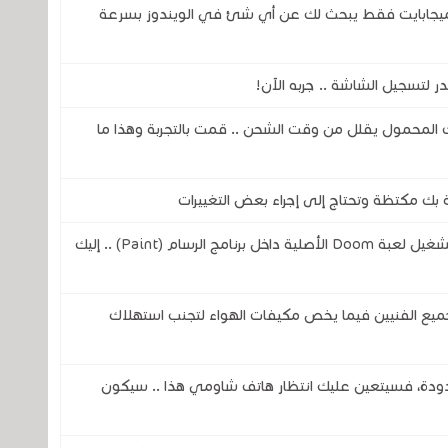
لني هذا البرنامج الجديد والذي حجمه 80 ميجابايت فقط يبحث لك عن أي شئ في الويندوز بسرعة
لتسجيل الشاشة .. جربه الآن!
المحمول يقلل من وقت الشحن .. قمت بالتجربة وهذا ما
بك مكتظة وتحتاج إلى إجراء بعض التغييرات
مهندس من شركة مايكروسوفت يتمن من تشغيل لعبة Doom الأصلية داخل برنامج الرسام (Paint) .. إليك
ميع الفنيين فيما يخص مكيفات الهواء لتجنب استهلاك
دودة، فسيتعين عليك انتظار هاتف شاومي هذا .. سيكون