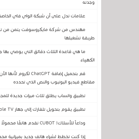
وجدته
علامات تدل على أن شبكة الواي فاي الخاصة 
طريقة تشغيلها
ما هي قاعدة الثلاث دقائق التي يوصي بها ج
الكهرباء
قم بتحميل إضافة atGPT
مقاطع فيديو اليوتيوب والنص الذي تحدده
تطبيق واتساب يطلق ثلاث ميزات جديدة للمج
تطبيق يقوم بتحويل تلفازك إلى جهاز Apple TV مع جميع مزايا نظام أندرويد
وداعاً للأسلاك! CUBOT تقدم هاتفًا محمولًا متينًا لن تضطر أبدًا إلى تركه يشحن
إذا كنت تخطط لشراء هاتف جديد بميزانية مح