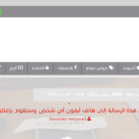
أندرويد
دروس حوحو
فايسبوك
الحماية
الربح
 هذه الرسالة إلى هاتف أيفون أي شخص وستقوم بإغلاق 
lhoussain mezouad