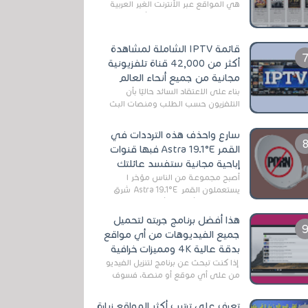
هي المواقع عبر الأنترنت الغير العربية
التي تقدم خدمة تحميل الأفلام على
التورنت ، ومعظم هذه المواقع ل...
قائمة IPTV الشاملة لمشاهدة
أكثر من 42,000 قناة تلفزيونية
مجانية من جميع أنحاء العالم
بناءً على الاعتقاد السائد حاليًا بأن
التلفزيون حسب الطلب ومنصات البث
المباشر تتفوق على التلفزيون الرقمي
الأرضي التقليدي، يُعدّ IPTV-org خيار...
سارع واحذف هذه الترددات في
القمر Astra 19.1°E فبها قنوات
إباحية مجانية ستفسد عائلتك
أصبح مجموعة من الناس مؤخر ا
يستعملون القمر Astra 19.1°E شرق
وذلك بسبب أن هذا الأخير يتوفرعلى
قنوات مميزة جدا تنقل العديد من البرامج
هذا أفضل برنامج جربته لتحميل
اله...
جميع الفيديوهات من أي مواقع
بدقة عالية 4K ومميزات خرافية
إذا كنت تبحث عن برنامج لتنزيل الفيديو
من على أي موقع أو منصة، فسوف
تعثر على عدد لا منتهي من الروابط
الخاصة بالبرامج والتطبيقات في هذا
تعرف على ترتيب أكثر المواقع زيارة