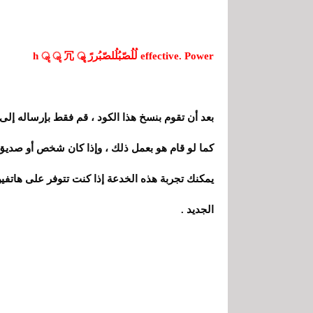
effective. Power لُلُصّبُلُلصّبُررً ॣ ॣh ॣ ॣ 冗
بعد أن تقوم بنسخ هذا الكود ، قم فقط بإرساله إ
كما لو قام هو بعمل ذلك ، وإذا كان شخص أو صديق
الجديد .