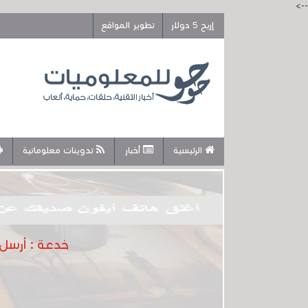
-->
إربح 5 دولار
تطوير المواقع
الرئيسية
أخبار
تدوينات معلوماتية
خدعة : أرسل