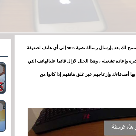
مند حوالي شهرين ظهر خلل على هواتف الأيفون تسمح لك بعد بإرسال رسالة نصية sms إلى أي هاتف لصديقة
رة وإعادة تشغيله ، وهذا الخلل لازال قائما علىالهاتف التي
بل ios 9 ، وبإمكانك خداع بها أصدقاءك وإزعاجهم عبر غلق هاتفهم إذا كانوا من