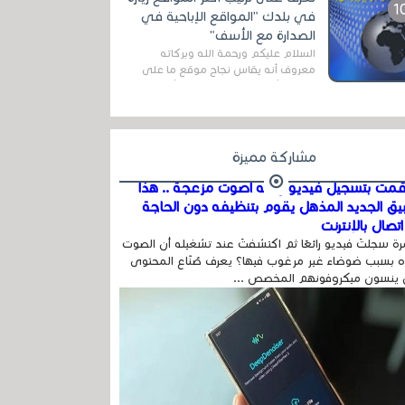
المج...
في بلدك "المواقع الإباحية في
الصدارة مع الأسف"
السلام عليكم ورحمة الله وبركاته
معروف أنه يقاس نجاح موقع ما على
شبكة الأنترنت بعدة مقاييس ، أهمها
عداد الزائرين للموقع، ويتم معرفة ذلك
في...
مشاركة مميزة
مت بتسجيل فيديو وفيه أصوت مزعجة .. هذا
بيق الجديد المذهل يقوم بتنظيفه دون الحاجة
تصال بالإنترنت
ة سجلتَ فيديو رائعًا ثم اكتشفتَ عند تشغيله أن الصوت
 بسبب ضوضاء غير مرغوب فيها؟ يعرف صُنّاع المحتوى
 ينسون ميكروفونهم المخصص ...