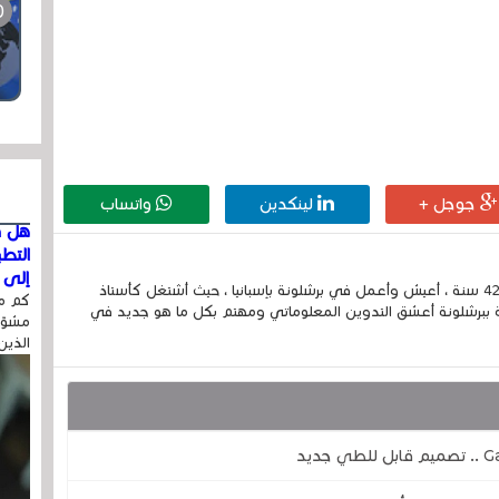
جوجل +
لينكدين
واتساب
هل ق
التط
إلى ا
إسمي الكامل الحسين مزواد ، مغربي الجنسية ، عمري 42 سنة ، أعيش وأعمل في برشلونة بإسبانيا ، حيث أشتغل كأستاذ
كم مر
 ببرشلونة أعشق التدوين المعلوماتي ومهتم بكل ما هو جديد في
مشوّه
الذين