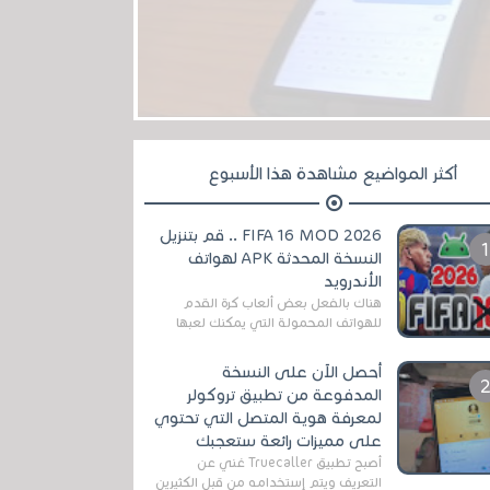
أكثر المواضيع مشاهدة هذا الأسبوع
FIFA 16 MOD 2026 .. قم بتنزيل
النسخة المحدثة APK لهواتف
الأندرويد
هناك بالفعل بعض ألعاب كرة القدم
للهواتف المحمولة التي يمكنك لعبها
رسميًا بتشكيلات مُحدثة لموسم
2025/2026v ومثال على ذلك ألعاب
أحصل الآن على النسخة
مثل EA Sports ...
المدفوعة من تطبيق تروكولر
لمعرفة هوية المتصل التي تحتوي
على مميزات رائعة ستعجبك
أصبح تطبيق Truecaller غني عن
التعريف ويتم إستخدامه من قبل الكثيرين