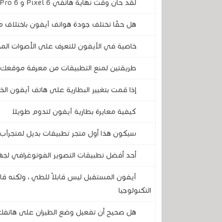
لقد حان وقت نهاية هاتفي Pixel 6 و 6 Pro .. تحديثهما الأخير يقترب
هل حقًا تختلف جودة هواتف آيفون باختلاف مك
خاصية في الآيفون للتعرف على الأصوات الم
طريقتين لمنع التطبيقات من معرفة موقعك 
إذا قمت بتغيير البطارية على هاتف آيفون الخاص بك
كيفية معايرة بطارية آيفون لتدوم طويلا
سيكون هذا أول متجر تطبيقات بديل لمتجرآب
أحد أفضل تطبيقات التصوير الفوتوغرافي لجهاز آي
آيفون المستقبل ليس قابلاً للطي ، ولكنه قابل
التكنولوجيا
هل صحيح أن تفعيل وضع الطيران على هاتفك 