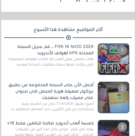
أكثر المواضيع مشاهدة هذا الأسبوع
FIFA 16 MOD 2026 .. قم بتنزيل النسخة
المحدثة APK لهواتف الأندرويد
هناك بالفعل بعض ألعاب كرة القدم للهواتف المحمولة
التي يمكنك لعبها رسميًا بتشكيلات مُحدثة لموسم
2025/2026v ومثال على ذلك ألعاب مثل EA Sports ...
أحصل الآن على النسخة المدفوعة من تطبيق
تروكولر لمعرفة هوية المتصل التي تحتوي
على مميزات رائعة ستعجبك
أصبح تطبيق Truecaller غني عن التعريف ويتم
إستخدامه من قبل الكثيرين رغم المخاطر المتعلقه به
وذلك من أجل التخلص من المضايقات الكثيرة في
العال...
خمسة ألعاب أندرويد صالحة للبالغين فقط 18+
يوجد في متجر غوغل بلاي عدد كبير من تطبيقات
أندرويد ، لذلك ليس من الغريب العثور عليها لجميع