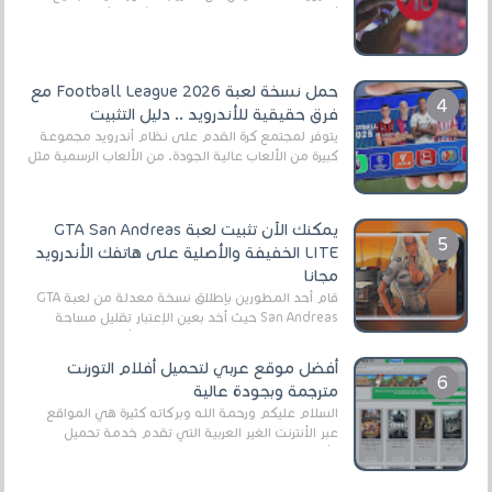
أنواع الجماهير. هذه المرة نقدم 5 ألعاب أند...
حمل نسخة لعبة Football League 2026 مع
فرق حقيقية للأندرويد .. دليل التثبيت
يتوفر لمجتمع كرة القدم على نظام أندرويد مجموعة
كبيرة من الألعاب عالية الجودة. من الألعاب الرسمية مثل
EA Sports FC 26 (المعروفة سابقًا باسم ...
يمكنك الآن تثبيت لعبة GTA San Andreas
LITE الخفيفة والأصلية على هاتفك الأندرويد
مجانا
قام أحد المطورين بإطلاق نسخة معدلة من لعبة GTA
San Andreas حيث أخد بعين الإعتبار تقليل مساحة
اللعبة وجعلها خفيفة LITE لهواتف الأندرويد ، وق...
أفضل موقع عربي لتحميل أفلام التورنت
مترجمة وبجودة عالية
السلام عليكم ورحمة الله وبركاته كثيرة هي المواقع
عبر الأنترنت الغير العربية التي تقدم خدمة تحميل
الأفلام على التورنت ، ومعظم هذه المواقع ل...