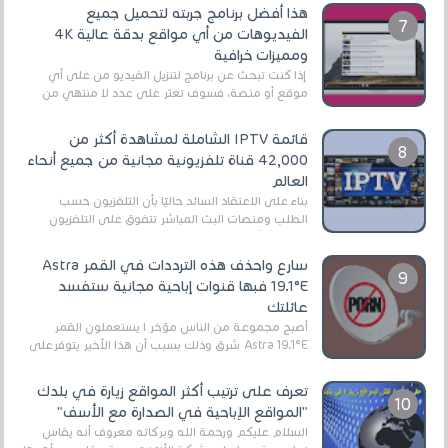
هذا أفضل برنامج جربته لتحميل جميع
الفيديوهات من أي مواقع بدقة عالية 4K
ومميزات خرافية
إذا كنت تبحث عن برنامج لتنزيل الفيديو من على أي
موقع أو منصة، فسوف تعثر على عدد لا منتهي من
الروابط الخاصة بالبرامج والتطبيقات في هذا المج...
قائمة IPTV الشاملة لمشاهدة أكثر من
42,000 قناة تلفزيونية مجانية من جميع أنحاء
العالم
بناءً على الاعتقاد السائد حاليًا بأن التلفزيون حسب
الطلب ومنصات البث المباشر تتفوق على التلفزيون
الرقمي الأرضي التقليدي، يُعدّ IPTV-org خيار...
سارع واحذف هذه الترددات في القمر Astra
19.1°E فبها قنوات إباحية مجانية ستفسد
عائلتك
أصبح مجموعة من الناس مؤخر ا يستعملون القمر
Astra 19.1°E شرق وذلك بسبب أن هذا الأخير يتوفرعلى
قنوات مميزة جدا تنقل العديد من البرامج اله...
تعرف على ترتيب أكثر المواقع زيارة في بلدك
"المواقع الإباحية في الصدارة مع الأسف"
السلام عليكم ورحمة الله وبركاته معروف أنه يقاس