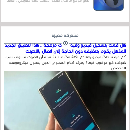
نجاح موقع ما على شبكة الأنترنت بعدة مقاييس ، أهمها
عداد الزائرين للموقع، ويتم معرفة ذلك في...
مشاركة مميزة
هل قمت بتسجيل فيديو وفيه أصوت مزعجة .. هذا التطبيق الجديد
المذهل يقوم بتنظيفه دون الحاجة إلى اتصال بالإنترنت
كم مرة سجلتَ فيديو رائعًا ثم اكتشفتَ عند تشغيله أن الصوت مشوّه بسبب
ضوضاء غير مرغوب فيها؟ يعرف صُنّاع المحتوى الذين ينسون ميكروفونهم
المخصص ...