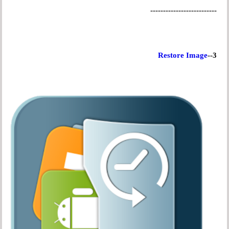
--------------------------
Restore Image
3--