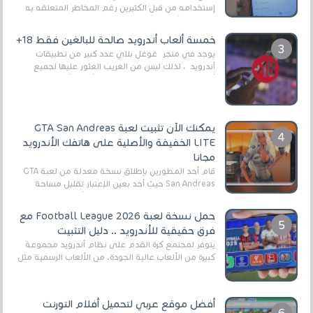
إستخدامه من قبل الكثيرين رغم المخاطر المتعلقه به
وذلك من أجل التخلص من المضايقات الكثيرة في
العال...
خمسة ألعاب أندرويد صالحة للبالغين فقط 18+
يوجد في متجر غوغل بلاي عدد كبير من تطبيقات
أندرويد ، لذلك ليس من الغريب العثور عليها لجميع
أنواع الجماهير. هذه المرة نقدم 5 ألعاب أند...
يمكنك الآن تثبيت لعبة GTA San Andreas
LITE الخفيفة والأصلية على هاتفك الأندرويد
مجانا
قام أحد المطورين بإطلاق نسخة معدلة من لعبة GTA
San Andreas حيث أخد بعين الإعتبار تقليل مساحة
اللعبة وجعلها خفيفة LITE لهواتف الأندرويد ، وق...
حمل نسخة لعبة Football League 2026 مع
فرق حقيقية للأندرويد .. دليل التثبيت
يتوفر لمجتمع كرة القدم على نظام أندرويد مجموعة
كبيرة من الألعاب عالية الجودة. من الألعاب الرسمية مثل
EA Sports FC 26 (المعروفة سابقًا باسم ...
أفضل موقع عربي لتحميل أفلام التورنت