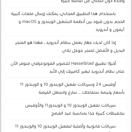
واحدة دون التخلي عن شاشة كبيرة
باستخدام هذا التطبيق المجاني، يمكنك إرسال ملفات كبيرة
الحجم بدون قيود بين أنظمة التشغيل الويندوز و macOS و
آيفون و أندرويد
إذا كان لديك جهاز يعمل بنظام أندرويد ، فهذا هو المتجر
البديل و الأفضل لمتجر جوجل بلاي
أخيرًا! تطبيق Hasselblad للتصوير الفوتوغرافي متوفر الآن
على نظام أندرويد ليغير كاميرتك إلى الأبد
أوفيس 24 وسريالات تفعيل الويندوز 10 و الويندوز 11
بأسعار رخيصة ستفاجئك .. سارع واستغل الفرصة
سريالات تفعيل الويندوز 10 و الويندوز11 والأوفيس
بتخفيظات كبيرة جدا بمناسبة عيد الفصح
سريالات قانونية وأصلية لتفعيل الويندوز 10 والويندوز 11