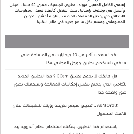
إسمي الكامل الحسين مزواد ، مغربي الجنسية ، عمري 42 سنة ، أعيش
وأعمل في برشلونة بإسبانيا ، حيث أشتغل كأستاذ قسم المعلوميات
الإبتدائي في إحدى الجمعيات الخاصة ببرشلونة أعشق التدوين
المعلوماتي ومهتم بكل ما هو جديد في عالم التقنية
قد يهمك أيضا :
لقد استعدت أكثر من 10 جيجابايت من المساحة على
هاتفي باستخدام تطبيق جوجل المجاني هذا
هل هاتفك لا يدعم تطبيق GCam ؟ هذا التطبيق الجديد
للكاميرا، الذي يتمتع بنفس إمكانيات المعالجة وسيجعلك تصور
صور واضحة جدا
AuraOrbit .. تطبيق سيغير طريقة رؤيتك لتطبيقاتك على
هاتفك المحمول
باستخدام هذا التطبيق، يمكنك استخدام نظام أندرويد بيد