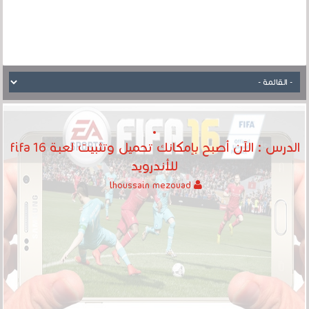
الدرس : الآن أصبح بإمكانك تحميل وتثبيت لعبة fifa 16
للأندرويد
lhoussain mezouad