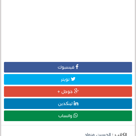
فيسبوك
تويتر
جوجل +
لينكدين
واتساب
الكاتب :
الحسين مزواد