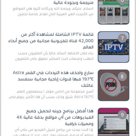
مترجمة وبجودة عالية
السلام عليكم ورحمة الله وبركاته كثيرة هي المواقع
عبر الأنترنت الغير العربية التي تقدم خدمة تحميل
الأفلام على التورنت ، ومعظم هذه المواقع ل...
قائمة IPTV الشاملة لمشاهدة أكثر من
42,000 قناة تلفزيونية مجانية من جميع أنحاء
العالم
بناءً على الاعتقاد السائد حاليًا بأن التلفزيون حسب
الطلب ومنصات البث المباشر تتفوق على التلفزيون
الرقمي الأرضي التقليدي، يُعدّ IPTV-org خيار...
سارع واحذف هذه الترددات في القمر Astra
19.1°E فبها قنوات إباحية مجانية ستفسد
عائلتك
أصبح مجموعة من الناس مؤخر ا يستعملون القمر
Astra 19.1°E شرق وذلك بسبب أن هذا الأخير يتوفرعلى
قنوات مميزة جدا تنقل العديد من البرامج اله...
هذا أفضل برنامج جربته لتحميل جميع
الفيديوهات من أي مواقع بدقة عالية 4K
ومميزات خرافية
إذا كنت تبحث عن برنامج لتنزيل الفيديو من على أي
موقع أو منصة، فسوف تعثر على عدد لا منتهي من