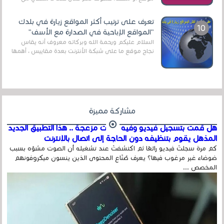
الروابط الخاصة بالبرامج والتطبيقات في هذا المج...
تعرف على ترتيب أكثر المواقع زيارة في بلدك
"المواقع الإباحية في الصدارة مع الأسف"
السلام عليكم ورحمة الله وبركاته معروف أنه يقاس
نجاح موقع ما على شبكة الأنترنت بعدة مقاييس ، أهمها
عداد الزائرين للموقع، ويتم معرفة ذلك في...
مشاركة مميزة
هل قمت بتسجيل فيديو وفيه أصوت مزعجة .. هذا التطبيق الجديد
المذهل يقوم بتنظيفه دون الحاجة إلى اتصال بالإنترنت
كم مرة سجلتَ فيديو رائعًا ثم اكتشفتَ عند تشغيله أن الصوت مشوّه بسبب
ضوضاء غير مرغوب فيها؟ يعرف صُنّاع المحتوى الذين ينسون ميكروفونهم
المخصص ...