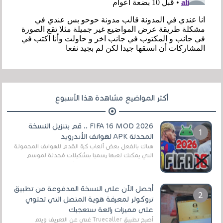
أكثر المواضيع مشاهدة هذا الأسبوع
FIFA 16 MOD 2026 .. قم بتنزيل النسخة
المحدثة APK لهواتف الأندرويد
هناك بالفعل بعض ألعاب كرة القدم للهواتف المحمولة
التي يمكنك لعبها رسميًا بتشكيلات مُحدثة لموسم
2025/2026v ومثال على ذلك ألعاب مثل EA Sports ...
أحصل الآن على النسخة المدفوعة من تطبيق
تروكولر لمعرفة هوية المتصل التي تحتوي
على مميزات رائعة ستعجبك
أصبح تطبيق Truecaller غني عن التعريف ويتم