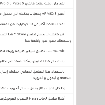
لقد حان وقت نهاية هاتفي Pixel 6 و 6 Pro .. تحديثهما الأخير يقترب
أصبح ARMSX3 رسميًا .. يمكنك الآن تحميل محاكي PS3 المجاني لهواتف أندرويد
لقد استعدت أكثر من 10 جيجابايت من المساحة على هاتفي باستخدام تطبيق جوجل المجاني هذا
هل هاتفك لا يدعم
وسيجعلك تصور صور واضحة جدا
AuraOrbit .. تطبيق سيغير طريقة رؤيتك لتطبيقاتك على هاتفك المحمول
باستخدام هذا التطبيق، يمكنك استخدام نظام 
باستخدام هذا التطبيق المجاني، يمكنك إرسال 
macOS و آيفون و أندرويد
إذا كان لديك جهاز يعمل بنظام أندرويد ، فهذ
أخيرًا! تطبيق Hasselblad للتصوير الفوتوغرافي متوفر الآن على نظام أندرويد ليغير كاميرتك إلى الأبد