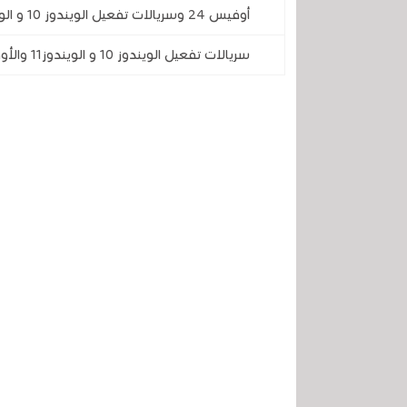
أوفيس 24 وسريالات تفعيل الويندوز 10 و الويندوز 11 بأسعار رخيصة ستفاجئك .. سارع واستغل الفرصة
سريالات تفعيل الويندوز 10 و الويندوز11 والأوفيس بتخفيظات كبيرة جدا بمناسبة عيد الفصح