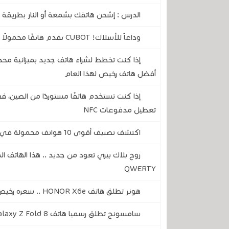
الدرس : إشحن هاتفك بشمعة أو النار بطريقة ع
وداعاً للأسلاك! CUBOT تقدم هاتفًا محمولًا متينًا لن تضطر أبدًا إلى تركه يشحن
إذا كنت تخطط لشراء هاتف جديد بميزانية مح
أفضل هاتف رخيص لهذا العام
إذا كنت تستخدم هاتفًا مستوردًا من الصين، 
تعطيل مدفوعات NFC
اكتشف تصنيف أقوى 10 هواتف محمولة في أغسطس 2026
روح بلاك بيري تعود من جديد .. هذا الهاتف ا
QWERTY
هونر تطلق هاتف HONOR X6e .. سعره رخيص و ببطارية جيدة جدًا وقدرة شحن ممتاز
سامسونج تطلق رسميا هاتف Galaxy Z Fold 8 .. تصميم قابل للطي جديد