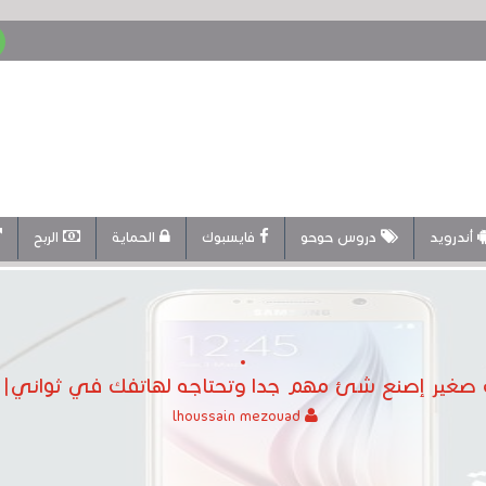
أندرويد
دروس حوحو
فايسبوك
الحماية
الربح
 صغير إصنع شئ مهم جدا وتحتاجه لهاتفك في ثواني| س
lhoussain mezouad