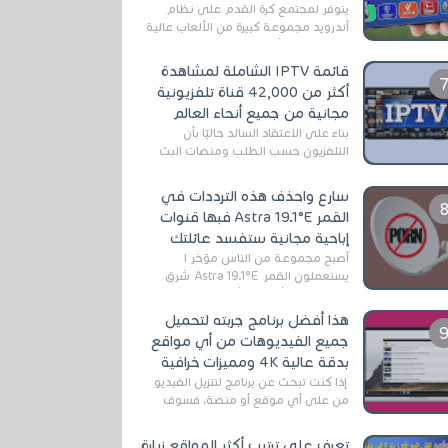
يتوفر لمجتمع كرة القدم على نظام
أندرويد مجموعة كبيرة من الألعاب عالية
الجودة. من الألعاب الرسمية مثل EA
Sports FC 26 (المعروفة سابقًا باسم ...
قائمة IPTV الشاملة لمشاهدة
أكثر من 42,000 قناة تلفزيونية
مجانية من جميع أنحاء العالم
بناءً على الاعتقاد السائد حاليًا بأن
التلفزيون حسب الطلب ومنصات البث
المباشر تتفوق على التلفزيون الرقمي
الأرضي التقليدي، يُعدّ IPTV-org خيار...
سارع واحذف هذه الترددات في
القمر Astra 19.1°E فبها قنوات
إباحية مجانية ستفسد عائلتك
أصبح مجموعة من الناس مؤخر ا
يستعملون القمر Astra 19.1°E شرق
وذلك بسبب أن هذا الأخير يتوفرعلى
قنوات مميزة جدا تنقل العديد من البرامج
هذا أفضل برنامج جربته لتحميل
اله...
جميع الفيديوهات من أي مواقع
بدقة عالية 4K ومميزات خرافية
إذا كنت تبحث عن برنامج لتنزيل الفيديو
من على أي موقع أو منصة، فسوف
تعثر على عدد لا منتهي من الروابط
الخاصة بالبرامج والتطبيقات في هذا
تعرف على ترتيب أكثر المواقع زيارة