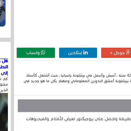
جوجل +
لينكدين
واتساب
هل ق
التط
إلى ا
إسمي الكامل الحسين مزواد ، مغربي الجنسية ، عمري 42 سنة ، أعيش وأعمل في برشلونة بإسبانيا ، حيث أشتغل كأستاذ
كم مر
 ببرشلونة أعشق التدوين المعلوماتي ومهتم بكل ما هو جديد في
مشوّه
الذين
طريقة واحصل على بروجيكتور لعرض الأفلام والفيديوهات