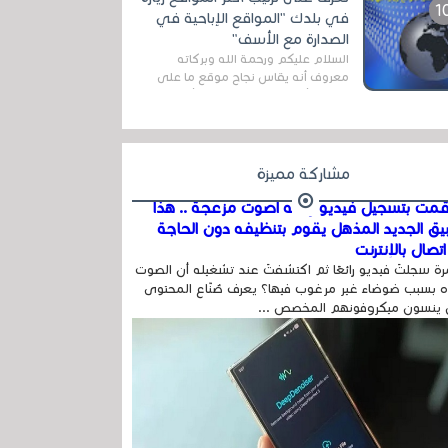
المج...
في بلدك "المواقع الإباحية في
الصدارة مع الأسف"
السلام عليكم ورحمة الله وبركاته
معروف أنه يقاس نجاح موقع ما على
شبكة الأنترنت بعدة مقاييس ، أهمها
عداد الزائرين للموقع، ويتم معرفة ذلك
في...
مشاركة مميزة
مت بتسجيل فيديو وفيه أصوت مزعجة .. هذا
بيق الجديد المذهل يقوم بتنظيفه دون الحاجة
تصال بالإنترنت
ة سجلتَ فيديو رائعًا ثم اكتشفتَ عند تشغيله أن الصوت
 بسبب ضوضاء غير مرغوب فيها؟ يعرف صُنّاع المحتوى
 ينسون ميكروفونهم المخصص ...