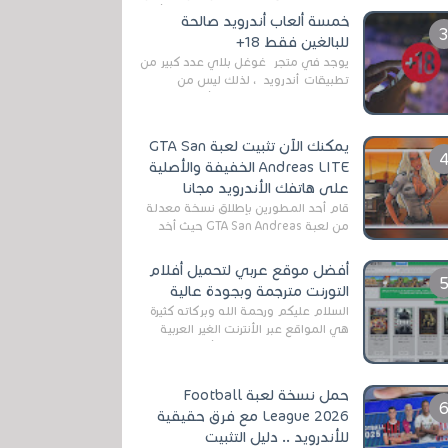
رغم المخاطر المتعلقه به وذلك من أجل
خمسة ألعاب أندرويد صالحة
التخلص من المضايقات الكثيرة في
للبالغين فقط 18+
العال...
يوجد في متجر غوغل بلاي عدد كبير من
تطبيقات أندرويد ، لذلك ليس من
الغريب العثور عليها لجميع أنواع
الجماهير. هذه المرة نقدم 5 ألعاب أند...
يمكنك الآن تثبيت لعبة GTA San
Andreas LITE الخفيفة والأصلية
على هاتفك الأندرويد مجانا
قام أحد المطورين بإطلاق نسخة معدلة
من لعبة GTA San Andreas حيث أخد
بعين الإعتبار تقليل مساحة اللعبة
وجعلها خفيفة LITE لهواتف الأندرويد ،
أفضل موقع عربي لتحميل أفلام
وق...
التورنت مترجمة وبجودة عالية
السلام عليكم ورحمة الله وبركاته كثيرة
هي المواقع عبر الأنترنت الغير العربية
التي تقدم خدمة تحميل الأفلام على
التورنت ، ومعظم هذه المواقع ل...
حمل نسخة لعبة Football
League 2026 مع فرق حقيقية
للأندرويد .. دليل التثبيت