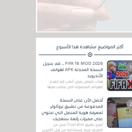
أكثر المواضيع مشاهدة هذا الأسبوع
FIFA 16 MOD 2026 .. قم بتنزيل
النسخة المحدثة APK لهواتف
الأندرويد
هناك بالفعل بعض ألعاب كرة القدم
للهواتف المحمولة التي يمكنك لعبها
رسميًا بتشكيلات مُحدثة لموسم
2025/2026v ومثال على ذلك ألعاب
أحصل الآن على النسخة
مثل EA Sports ...
المدفوعة من تطبيق تروكولر
لمعرفة هوية المتصل التي تحتوي
على مميزات رائعة ستعجبك
أصبح تطبيق Truecaller غني عن
التعريف ويتم إستخدامه من قبل الكثيرين