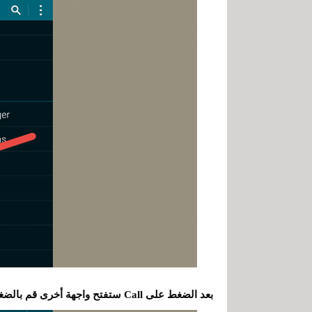
بعد الضغط على Call ستفتح واجهة أخرى قم بالضغط على خيار Additional settings كما في الصورة