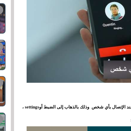
من إعدادات هاتفك تستطيع منع ظهوررقم هاتفك عند الإتصال بأي شخص وذلك بالذهاب إلى الضبط أوsettings ،