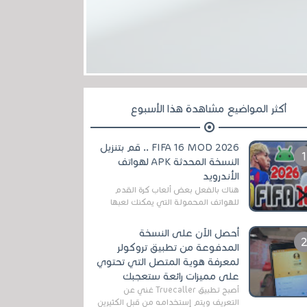
أكثر المواضيع مشاهدة هذا الأسبوع
FIFA 16 MOD 2026 .. قم بتنزيل
النسخة المحدثة APK لهواتف
الأندرويد
هناك بالفعل بعض ألعاب كرة القدم
للهواتف المحمولة التي يمكنك لعبها
رسميًا بتشكيلات مُحدثة لموسم
2025/2026v ومثال على ذلك ألعاب
أحصل الآن على النسخة
مثل EA Sports ...
المدفوعة من تطبيق تروكولر
لمعرفة هوية المتصل التي تحتوي
على مميزات رائعة ستعجبك
أصبح تطبيق Truecaller غني عن
التعريف ويتم إستخدامه من قبل الكثيرين