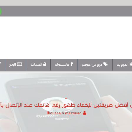
أندرويد
دروس حوحو
فايسبوك
الحماية
الربح
أفضل طريقتين لإخفاء ظهور رقم هاتفك عند الإتصال
lhoussain mezouad