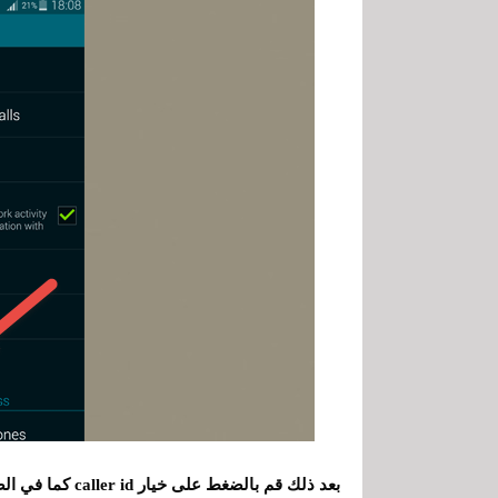
بعد ذلك قم بالضغط على خيار caller id كما في الصورة التالية ، وستنبثق نافذة صغيرة تختار فيها hide number