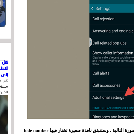
هل ق
التط
إلى ا
كم مر
مشوّه
الذين