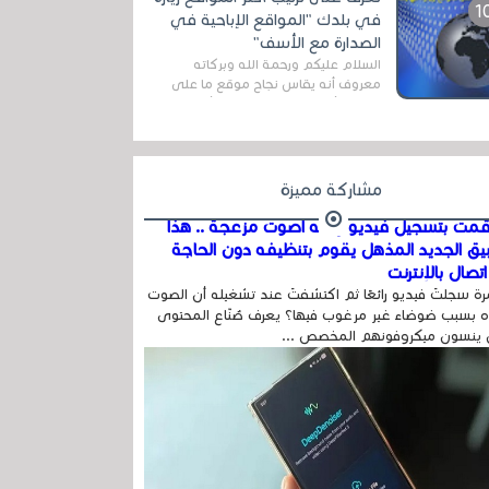
اله...
في بلدك "المواقع الإباحية في
الصدارة مع الأسف"
السلام عليكم ورحمة الله وبركاته
معروف أنه يقاس نجاح موقع ما على
شبكة الأنترنت بعدة مقاييس ، أهمها
عداد الزائرين للموقع، ويتم معرفة ذلك
في...
مشاركة مميزة
مت بتسجيل فيديو وفيه أصوت مزعجة .. هذا
بيق الجديد المذهل يقوم بتنظيفه دون الحاجة
تصال بالإنترنت
ة سجلتَ فيديو رائعًا ثم اكتشفتَ عند تشغيله أن الصوت
 بسبب ضوضاء غير مرغوب فيها؟ يعرف صُنّاع المحتوى
 ينسون ميكروفونهم المخصص ...