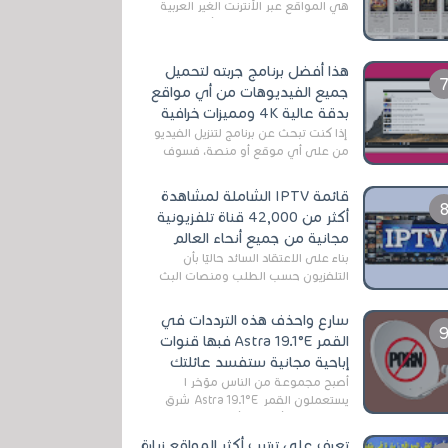
هي المواقع عبر الأنترنت الغير العربية
التي تقدم خدمة تحميل الأفلام على
التورنت ، ومعظم هذه المواقع ل...
هذا أفضل برنامج جربته لتحميل
جميع الفيديوهات من أي مواقع
بدقة عالية 4K ومميزات خرافية
إذا كنت تبحث عن برنامج لتنزيل الفيديو
من على أي موقع أو منصة، فسوف
تعثر على عدد لا منتهي من الروابط
الخاصة بالبرامج والتطبيقات في هذا
قائمة IPTV الشاملة لمشاهدة
المج...
أكثر من 42,000 قناة تلفزيونية
مجانية من جميع أنحاء العالم
بناءً على الاعتقاد السائد حاليًا بأن
التلفزيون حسب الطلب ومنصات البث
المباشر تتفوق على التلفزيون الرقمي
الأرضي التقليدي، يُعدّ IPTV-org خيار...
سارع واحذف هذه الترددات في
القمر Astra 19.1°E فبها قنوات
إباحية مجانية ستفسد عائلتك
أصبح مجموعة من الناس مؤخر ا
يستعملون القمر Astra 19.1°E شرق
وذلك بسبب أن هذا الأخير يتوفرعلى
قنوات مميزة جدا تنقل العديد من البرامج
تعرف على ترتيب أكثر المواقع زيارة