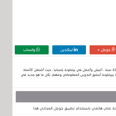
جوجل +
لينكدين
واتساب
إسمي الكامل الحسين مزواد ، مغربي الجنسية ، عمري 42 سنة ، أعيش وأعمل في برشلونة بإسبانيا ، حيث أشتغل كأستاذ
 ببرشلونة أعشق التدوين المعلوماتي ومهتم بكل ما هو جديد في