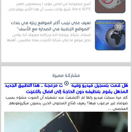
أصبح مجموعة من الناس مؤخر ا يستعملون القمر
Astra 19.1°E شرق وذلك بسبب أن هذا الأخير يتوفرعلى
قنوات مميزة جدا تنقل العديد من البرامج اله...
تعرف على ترتيب أكثر المواقع زيارة في بلدك
"المواقع الإباحية في الصدارة مع الأسف"
السلام عليكم ورحمة الله وبركاته معروف أنه يقاس
نجاح موقع ما على شبكة الأنترنت بعدة مقاييس ، أهمها
عداد الزائرين للموقع، ويتم معرفة ذلك في...
مشاركة مميزة
هل قمت بتسجيل فيديو وفيه أصوت مزعجة .. هذا التطبيق الجديد
المذهل يقوم بتنظيفه دون الحاجة إلى اتصال بالإنترنت
كم مرة سجلتَ فيديو رائعًا ثم اكتشفتَ عند تشغيله أن الصوت مشوّه بسبب
ضوضاء غير مرغوب فيها؟ يعرف صُنّاع المحتوى الذين ينسون ميكروفونهم
المخصص ...