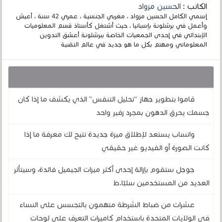
الكاتب :
الحسين مزواد
إسمي الكامل الحسين مزواد ، مغربي الجنسية ، عمري 42 سنة ، أعيش
وأعمل في برشلونة بإسبانيا ، حيث أشتغل كأستاذ قسم المعلوميات
الإبتدائي في إحدى الجمعيات الخاصة ببرشلونة أعشق التدوين
المعلوماتي ومهتم بكل ما هو جديد في عالم التقنية
قد يهمك أيضا :
قاموا بتطوير جهاز "تحليل التنفس" الذي يكشف ما إذا كان
جسمك يحرق الدهون بمجرد زفير واحد
واتساب يستعد لإطلاق ميزة جديدة تتيح لك معرفة ما إذا
كانت الصورة أو الفيديو غير حقيقي
جوجل ستقوم بإزالة إحدى أكثر ميزات الجيميل فائدة، وسيتأثر
العديد من المستخدمين سلبًا.ط
عشرات من ضباط الشرطة متهمون بالتجسس على النساء
في الولايات المتحدة باستخدام كاميرات التعرف على لوحات