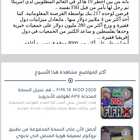
أكثر المواضيع مشاهدة هذا الأسبوع
FIFA 16 MOD 2026 .. قم بتنزيل النسخة
المحدثة APK لهواتف الأندرويد
هناك بالفعل بعض ألعاب كرة القدم للهواتف المحمولة
التي يمكنك لعبها رسميًا بتشكيلات مُحدثة لموسم
2025/2026v ومثال على ذلك ألعاب مثل EA Sports ...
أحصل الآن على النسخة المدفوعة من تطبيق
تروكولر لمعرفة هوية المتصل التي تحتوي