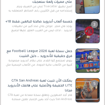
على مميزات رائعة ستعجبك
أصبح تطبيق Truecaller غني عن التعريف ويتم
إستخدامه من قبل الكثيرين رغم المخاطر المتعلقه به
وذلك من أجل التخلص من المضايقات الكثيرة في
العال...
خمسة ألعاب أندرويد صالحة للبالغين فقط 18+
يوجد في متجر غوغل بلاي عدد كبير من تطبيقات
أندرويد ، لذلك ليس من الغريب العثور عليها لجميع
أنواع الجماهير. هذه المرة نقدم 5 ألعاب أند...
حمل نسخة لعبة Football League 2026 مع
فرق حقيقية للأندرويد .. دليل التثبيت
يتوفر لمجتمع كرة القدم على نظام أندرويد مجموعة
كبيرة من الألعاب عالية الجودة. من الألعاب الرسمية مثل
EA Sports FC 26 (المعروفة سابقًا باسم ...
يمكنك الآن تثبيت لعبة GTA San Andreas
LITE الخفيفة والأصلية على هاتفك الأندرويد
مجانا
قام أحد المطورين بإطلاق نسخة معدلة من لعبة GTA
San Andreas حيث أخد بعين الإعتبار تقليل مساحة
اللعبة وجعلها خفيفة LITE لهواتف الأندرويد ، وق...