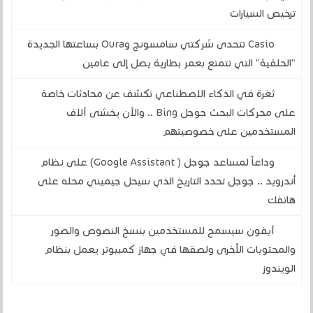
ترخيص السيارات
Casio تتحدى شركتي سامسونج وOura بساعتها الجديدة
"الحلقية" التي تتمتع بعمر بطارية يصل إلى عامين
ثغرة في الذكاء الاصطناعي تكشف عن محادثات خاصة
على محركات البحث جوجل Bing .. والآن يخشى آلاف
المستخدمين على خصوصيتهم
وداعاً لمساعد جوجل ( Google Assistant) على نظام
أندرويد .. جوجل تحدد التاريخ الذي سيحل جيميني محله على
هاتفك
آيفون سيسمح للمستخدمين بنسخ النصوص والصور
والمحتويات الأخرى ولصقها في جهاز كمبيوتر يعمل بنظام
الويندوز