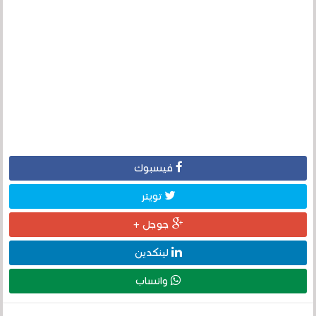
فيسبوك
تويتر
جوجل +
لينكدين
واتساب