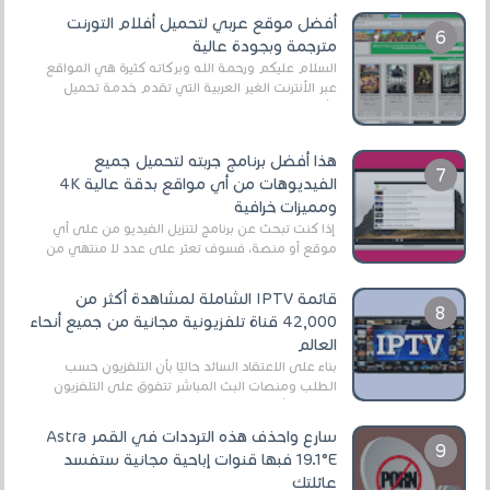
أفضل موقع عربي لتحميل أفلام التورنت
مترجمة وبجودة عالية
السلام عليكم ورحمة الله وبركاته كثيرة هي المواقع
عبر الأنترنت الغير العربية التي تقدم خدمة تحميل
الأفلام على التورنت ، ومعظم هذه المواقع ل...
هذا أفضل برنامج جربته لتحميل جميع
الفيديوهات من أي مواقع بدقة عالية 4K
ومميزات خرافية
إذا كنت تبحث عن برنامج لتنزيل الفيديو من على أي
موقع أو منصة، فسوف تعثر على عدد لا منتهي من
الروابط الخاصة بالبرامج والتطبيقات في هذا المج...
قائمة IPTV الشاملة لمشاهدة أكثر من
42,000 قناة تلفزيونية مجانية من جميع أنحاء
العالم
بناءً على الاعتقاد السائد حاليًا بأن التلفزيون حسب
الطلب ومنصات البث المباشر تتفوق على التلفزيون
الرقمي الأرضي التقليدي، يُعدّ IPTV-org خيار...
سارع واحذف هذه الترددات في القمر Astra
19.1°E فبها قنوات إباحية مجانية ستفسد
عائلتك