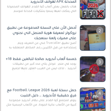
المحدثة APK لهواتف الأندرويد
هناك بالفعل بعض ألعاب كرة القدم للهواتف المحمولة
التي يمكنك لعبها رسميًا بتشكيلات مُحدثة لموسم
2025/2026v ومثال على ذلك ألعاب مثل EA Sports ...
أحصل الآن على النسخة المدفوعة من تطبيق
تروكولر لمعرفة هوية المتصل التي تحتوي
على مميزات رائعة ستعجبك
أصبح تطبيق Truecaller غني عن التعريف ويتم
إستخدامه من قبل الكثيرين رغم المخاطر المتعلقه به
وذلك من أجل التخلص من المضايقات الكثيرة في
العال...
خمسة ألعاب أندرويد صالحة للبالغين فقط 18+
يوجد في متجر غوغل بلاي عدد كبير من تطبيقات
أندرويد ، لذلك ليس من الغريب العثور عليها لجميع
أنواع الجماهير. هذه المرة نقدم 5 ألعاب أند...
حمل نسخة لعبة Football League 2026 مع
فرق حقيقية للأندرويد .. دليل التثبيت
يتوفر لمجتمع كرة القدم على نظام أندرويد مجموعة
كبيرة من الألعاب عالية الجودة. من الألعاب الرسمية مثل
EA Sports FC 26 (المعروفة سابقًا باسم ...