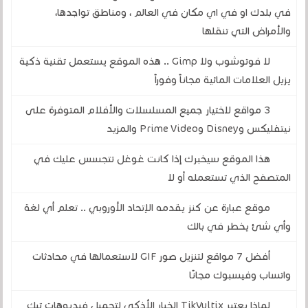
في بلدك او في اي مكان في العالم ، ومناطق تواجدها،
والأمراض التي تنقلها
لا فوتوشوب ولا Gimp .. هذه الموقع يستعمل تقنية ذكية
يزيل العلامات المائية مجاناً وفوراً
3 مواقع لاختيار جميع المسلسلات والأفلام المتوفرة على
نيتفليكس وDisney وPrime Video والمزيد
هذا الموقع سيخبرك إذا كانت غوغل تتجسس عليك في
المتصفح الذي تستعمله أو لا
موقع عبارة عن كنز يقدمه الإتحاد الأوروبي .. تعلم أي لغة
وأي شئ يخطر في بالك
أفضل 7 مواقع لتنزيل صور GIF لاستعمالها في محادثات
واتساب وفيسبوك مجانًا
لماذا يعتبر TikVultix الخيار الأذكى لتحميل فيديوهات تيك