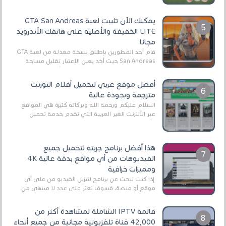
يمكنك الآن تثبيت لعبة GTA San Andreas
LITE الخفيفة والأصلية على هاتفك الأندرويد
مجانا
قام أحد المطورين بإطلاق نسخة معدلة من لعبة GTA
San Andreas حيث أخد بعين الإعتبار تقليل مساحة
اللعبة وجعلها خفيفة LITE لهواتف الأندرويد ، وق...
أفضل موقع عربي لتحميل أفلام التورنت
مترجمة وبجودة عالية
السلام عليكم ورحمة الله وبركاته كثيرة هي المواقع
عبر الأنترنت الغير العربية التي تقدم خدمة تحميل
الأفلام على التورنت ، ومعظم هذه المواقع ل...
هذا أفضل برنامج جربته لتحميل جميع
الفيديوهات من أي مواقع بدقة عالية 4K
ومميزات خرافية
إذا كنت تبحث عن برنامج لتنزيل الفيديو من على أي
موقع أو منصة، فسوف تعثر على عدد لا منتهي من
الروابط الخاصة بالبرامج والتطبيقات في هذا المج...
قائمة IPTV الشاملة لمشاهدة أكثر من
42,000 قناة تلفزيونية مجانية من جميع أنحاء