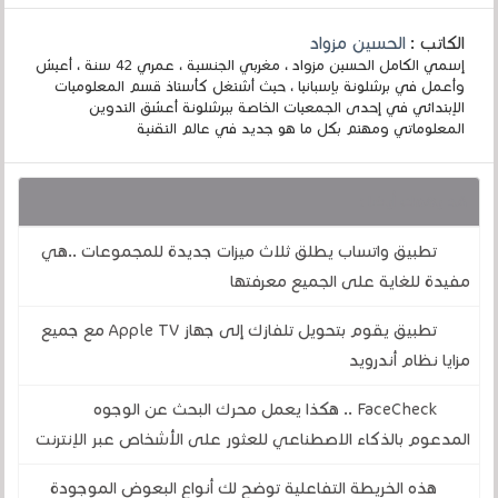
الكاتب :
الحسين مزواد
إسمي الكامل الحسين مزواد ، مغربي الجنسية ، عمري 42 سنة ، أعيش
وأعمل في برشلونة بإسبانيا ، حيث أشتغل كأستاذ قسم المعلوميات
الإبتدائي في إحدى الجمعيات الخاصة ببرشلونة أعشق التدوين
المعلوماتي ومهتم بكل ما هو جديد في عالم التقنية
قد يهمك أيضا :
تطبيق واتساب يطلق ثلاث ميزات جديدة للمجموعات ..هي
مفيدة للغاية على الجميع معرفتها
تطبيق يقوم بتحويل تلفازك إلى جهاز Apple TV مع جميع
مزايا نظام أندرويد
FaceCheck .. هكذا يعمل محرك البحث عن الوجوه
المدعوم بالذكاء الاصطناعي للعثور على الأشخاص عبر الإنترنت
هذه الخريطة التفاعلية توضح لك أنواع البعوض الموجودة