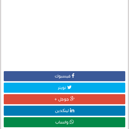
فيسبوك
تويتر
جوجل +
لينكدين
واتساب