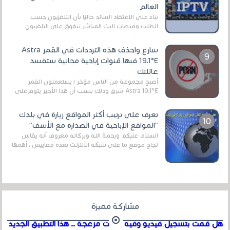
العالم
بناءً على الاعتقاد السائد حاليًا بأن التلفزيون حسب
الطلب ومنصات البث المباشر تتفوق على التلفزيون
الرقمي الأرضي التقليدي، يُعدّ IPTV-org خيار...
سارع واحذف هذه الترددات في القمر Astra
19.1°E فبها قنوات إباحية مجانية ستفسد
عائلتك
أصبح مجموعة من الناس مؤخر ا يستعملون القمر
Astra 19.1°E شرق وذلك بسبب أن هذا الأخير يتوفرعلى
قنوات مميزة جدا تنقل العديد من البرامج اله...
تعرف على ترتيب أكثر المواقع زيارة في بلدك
"المواقع الإباحية في الصدارة مع الأسف"
السلام عليكم ورحمة الله وبركاته معروف أنه يقاس
نجاح موقع ما على شبكة الأنترنت بعدة مقاييس ، أهمها
عداد الزائرين للموقع، ويتم معرفة ذلك في...
مشاركة مميزة
هل قمت بتسجيل فيديو وفيه أصوت مزعجة .. هذا التطبيق الجديد