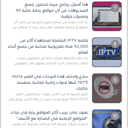
هذا أفضل برنامج جربته لتحميل جميع
الفيديوهات من أي مواقع بدقة عالية 4K
ومميزات خرافية
إذا كنت تبحث عن برنامج لتنزيل الفيديو من على أي
موقع أو منصة، فسوف تعثر على عدد لا منتهي من
الروابط الخاصة بالبرامج والتطبيقات في هذا المج...
قائمة IPTV الشاملة لمشاهدة أكثر من
42,000 قناة تلفزيونية مجانية من جميع أنحاء
العالم
بناءً على الاعتقاد السائد حاليًا بأن التلفزيون حسب
الطلب ومنصات البث المباشر تتفوق على التلفزيون
الرقمي الأرضي التقليدي، يُعدّ IPTV-org خيار...
سارع واحذف هذه الترددات في القمر Astra
19.1°E فبها قنوات إباحية مجانية ستفسد
عائلتك
أصبح مجموعة من الناس مؤخر ا يستعملون القمر
Astra 19.1°E شرق وذلك بسبب أن هذا الأخير يتوفرعلى
قنوات مميزة جدا تنقل العديد من البرامج اله...
تعرف على ترتيب أكثر المواقع زيارة في بلدك
"المواقع الإباحية في الصدارة مع الأسف"
السلام عليكم ورحمة الله وبركاته معروف أنه يقاس