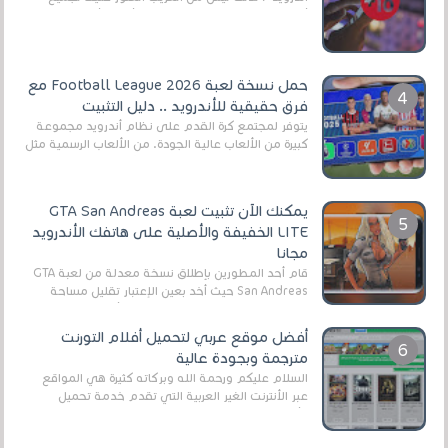
أنواع الجماهير. هذه المرة نقدم 5 ألعاب أند...
حمل نسخة لعبة Football League 2026 مع
فرق حقيقية للأندرويد .. دليل التثبيت
يتوفر لمجتمع كرة القدم على نظام أندرويد مجموعة
كبيرة من الألعاب عالية الجودة. من الألعاب الرسمية مثل
EA Sports FC 26 (المعروفة سابقًا باسم ...
يمكنك الآن تثبيت لعبة GTA San Andreas
LITE الخفيفة والأصلية على هاتفك الأندرويد
مجانا
قام أحد المطورين بإطلاق نسخة معدلة من لعبة GTA
San Andreas حيث أخد بعين الإعتبار تقليل مساحة
اللعبة وجعلها خفيفة LITE لهواتف الأندرويد ، وق...
أفضل موقع عربي لتحميل أفلام التورنت
مترجمة وبجودة عالية
السلام عليكم ورحمة الله وبركاته كثيرة هي المواقع
عبر الأنترنت الغير العربية التي تقدم خدمة تحميل
الأفلام على التورنت ، ومعظم هذه المواقع ل...