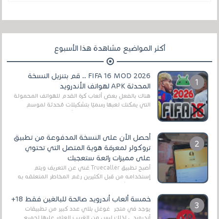
أكثر المواضيع مشاهدة هذا الأسبوع
FIFA 16 MOD 2026 .. قم بتنزيل النسخة
المحدثة APK لهواتف الأندرويد
هناك بالفعل بعض ألعاب كرة القدم للهواتف المحمولة
التي يمكنك لعبها رسميًا بتشكيلات مُحدثة لموسم
2025/2026v ومثال على ذلك ألعاب مثل EA Sports ...
أحصل الآن على النسخة المدفوعة من تطبيق
تروكولر لمعرفة هوية المتصل التي تحتوي
على مميزات رائعة ستعجبك
أصبح تطبيق Truecaller غني عن التعريف ويتم
إستخدامه من قبل الكثيرين رغم المخاطر المتعلقه به
وذلك من أجل التخلص من المضايقات الكثيرة في
العال...
خمسة ألعاب أندرويد صالحة للبالغين فقط 18+
يوجد في متجر غوغل بلاي عدد كبير من تطبيقات
أندرويد ، لذلك ليس من الغريب العثور عليها لجميع