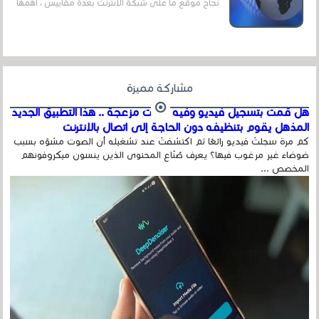
نجاح موقع ما على شبكة الأنترنت بعدة مقاييس ، أهمها
عداد الزائرين للموقع، ويتم معرفة ذلك في...
مشاركة مميزة
هل قمت بتسجيل فيديو وفيه أصوت مزعجة .. هذا التطبيق الجديد
المذهل يقوم بتنظيفه دون الحاجة إلى اتصال بالإنترنت
كم مرة سجلتَ فيديو رائعًا ثم اكتشفتَ عند تشغيله أن الصوت مشوّه بسبب
ضوضاء غير مرغوب فيها؟ يعرف صُنّاع المحتوى الذين ينسون ميكروفونهم
المخصص ...