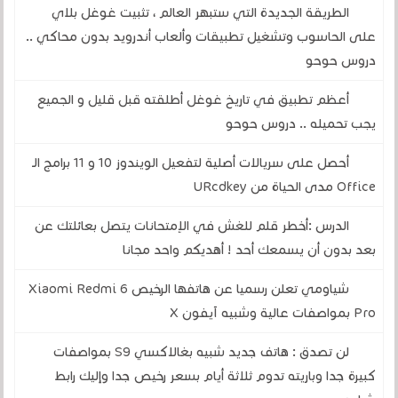
الطريقة الجديدة التي ستبهر العالم ، تثبيت غوغل بلاي
على الحاسوب وتشغيل تطبيقات وألعاب أندرويد بدون محاكي ..
دروس حوحو
أعظم تطبيق في تاريخ غوغل أطلقته قبل قليل و الجميع
يجب تحميله .. دروس حوحو
أحصل على سريالات أصلية لتفعيل الويندوز 10 و 11 برامج الـ
Office مدى الحياة من URcdkey
الدرس :أخطر قلم للغش في الإمتحانات يتصل بعائلتك عن
بعد بدون أن يسمعك أحد ! أهديكم واحد مجانا
شياومي تعلن رسميا عن هاتفها الرخيص Xiaomi Redmi 6
Pro بمواصفات عالية وشبيه آيفون X
لن تصدق : هاتف جديد شبيه بغالاكسي S9 بمواصفات
كبيرة جدا وباريته تدوم ثلاثة أيام بسعر رخيص جدا وإليك رابط