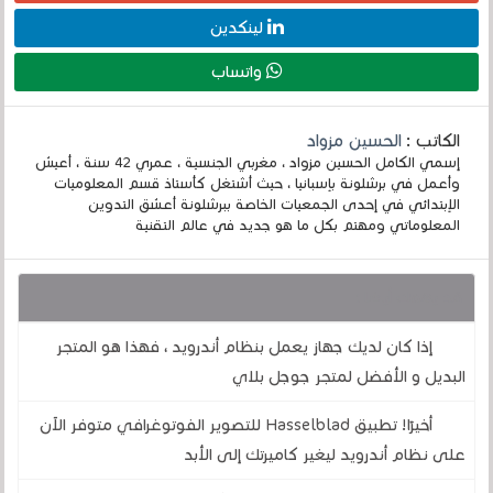
لينكدين
واتساب
الكاتب :
الحسين مزواد
إسمي الكامل الحسين مزواد ، مغربي الجنسية ، عمري 42 سنة ، أعيش
وأعمل في برشلونة بإسبانيا ، حيث أشتغل كأستاذ قسم المعلوميات
الإبتدائي في إحدى الجمعيات الخاصة ببرشلونة أعشق التدوين
المعلوماتي ومهتم بكل ما هو جديد في عالم التقنية
قد يهمك أيضا :
إذا كان لديك جهاز يعمل بنظام أندرويد ، فهذا هو المتجر
البديل و الأفضل لمتجر جوجل بلاي
أخيرًا! تطبيق Hasselblad للتصوير الفوتوغرافي متوفر الآن
على نظام أندرويد ليغير كاميرتك إلى الأبد