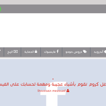
أندرويد
دروس حوحو
فايسبوك
الحماية
الربح
ل كروم تقوم بأشياء عجيبة ومهمة لحسابك على الفيسب
lhoussain mezouad