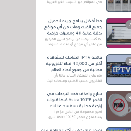
هي المواقع عبر الأنترنت الغير العربية
التي تقدم خدمة تحميل الأفلام على
التورنت ، ومعظم هذه المواقع ل...
هذا أفضل برنامج جربته لتحميل
جميع الفيديوهات من أي مواقع
بدقة عالية 4K ومميزات خرافية
إذا كنت تبحث عن برنامج لتنزيل الفيديو
من على أي موقع أو منصة، فسوف
تعثر على عدد لا منتهي من الروابط
الخاصة بالبرامج والتطبيقات في هذا
قائمة IPTV الشاملة لمشاهدة
المج...
أكثر من 42,000 قناة تلفزيونية
مجانية من جميع أنحاء العالم
بناءً على الاعتقاد السائد حاليًا بأن
التلفزيون حسب الطلب ومنصات البث
المباشر تتفوق على التلفزيون الرقمي
الأرضي التقليدي، يُعدّ IPTV-org خيار...
سارع واحذف هذه الترددات في
القمر Astra 19.1°E فبها قنوات
إباحية مجانية ستفسد عائلتك
أصبح مجموعة من الناس مؤخر ا
يستعملون القمر Astra 19.1°E شرق
وذلك بسبب أن هذا الأخير يتوفرعلى
قنوات مميزة جدا تنقل العديد من البرامج
تعرف على ترتيب أكثر المواقع زيارة