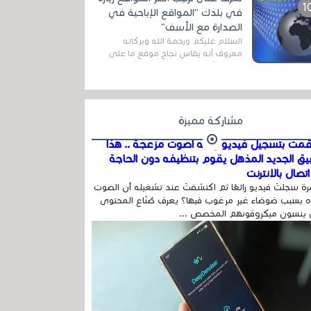
اله...
في بلدك "المواقع الإباحية في
الصدارة مع الأسف"
السلام عليكم ورحمة الله وبركاته
معروف أنه يقاس نجاح موقع ما على
شبكة الأنترنت بعدة مقاييس ، أهمها
عداد الزائرين للموقع، ويتم معرفة ذلك
في...
مشاركة مميزة
مت بتسجيل فيديو وفيه أصوت مزعجة .. هذا
بيق الجديد المذهل يقوم بتنظيفه دون الحاجة
تصال بالإنترنت
ة سجلتَ فيديو رائعًا ثم اكتشفتَ عند تشغيله أن الصوت
 بسبب ضوضاء غير مرغوب فيها؟ يعرف صُنّاع المحتوى
 ينسون ميكروفونهم المخصص ...