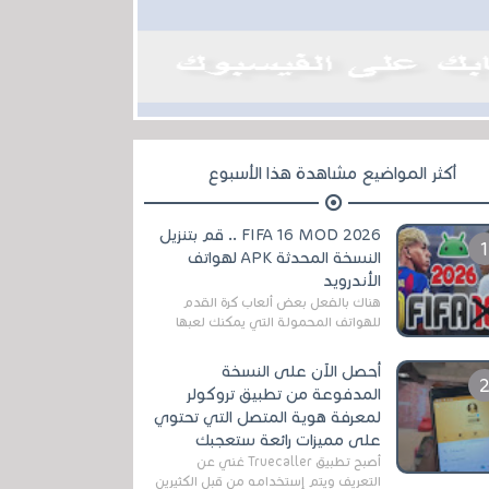
أكثر المواضيع مشاهدة هذا الأسبوع
FIFA 16 MOD 2026 .. قم بتنزيل
النسخة المحدثة APK لهواتف
الأندرويد
هناك بالفعل بعض ألعاب كرة القدم
للهواتف المحمولة التي يمكنك لعبها
رسميًا بتشكيلات مُحدثة لموسم
2025/2026v ومثال على ذلك ألعاب
أحصل الآن على النسخة
مثل EA Sports ...
المدفوعة من تطبيق تروكولر
لمعرفة هوية المتصل التي تحتوي
على مميزات رائعة ستعجبك
أصبح تطبيق Truecaller غني عن
التعريف ويتم إستخدامه من قبل الكثيرين