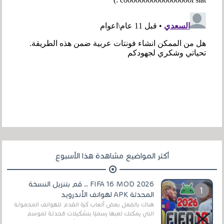
أكثر المواضيع مشاهدة هذا الأسبوع
FIFA 16 MOD 2026 .. قم بتنزيل النسخة
المحدثة APK لهواتف الأندرويد
هناك بالفعل بعض ألعاب كرة القدم للهواتف المحمولة
التي يمكنك لعبها رسميًا بتشكيلات مُحدثة لموسم
2025/2026v ومثال على ذلك ألعاب مثل EA Sports ...