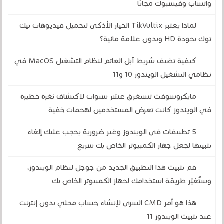
واتساب وفيسبوك مجانًا
لماذا يعتبر TikVultix الخيار الأذكى لتحميل فيديوهات تيك
توك بجودة HD وبدون علامة مائية؟
كيفية تضيف شريط آبل العائم لنظام التشغيل MacOS في
نظامي التشغيل الويندوز 10 و11
مايكروسوفت تستغرق عشر سنوات لاكتشاف ثغرة خطيرة
في الويندوز كانت تعرض المستخدمين لهجمات خفية
5 تطبيقات في الويندوز وغير ضرورية يحجب عليك إلغاء
تثبيتها لجعل جهاز الكمبيوتر الخاص بك سريع
قم تثبيت هذا التطبيق الجديد من جوجل لنظام الويندوز،
وستُغيّر طريقة استخدامك لجهاز الكمبيوتر الخاص بك
هذا هو أمر CMD السري لإنشاء حساب محلي بدون إنترنت
عند تثبيت الويندوز 11