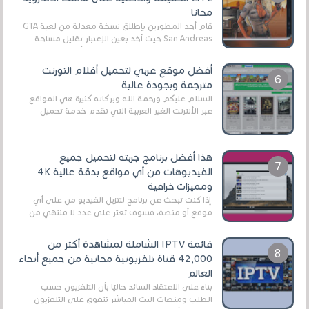
مجانا
قام أحد المطورين بإطلاق نسخة معدلة من لعبة GTA
San Andreas حيث أخد بعين الإعتبار تقليل مساحة
اللعبة وجعلها خفيفة LITE لهواتف الأندرويد ، وق...
أفضل موقع عربي لتحميل أفلام التورنت
مترجمة وبجودة عالية
السلام عليكم ورحمة الله وبركاته كثيرة هي المواقع
عبر الأنترنت الغير العربية التي تقدم خدمة تحميل
الأفلام على التورنت ، ومعظم هذه المواقع ل...
هذا أفضل برنامج جربته لتحميل جميع
الفيديوهات من أي مواقع بدقة عالية 4K
ومميزات خرافية
إذا كنت تبحث عن برنامج لتنزيل الفيديو من على أي
موقع أو منصة، فسوف تعثر على عدد لا منتهي من
الروابط الخاصة بالبرامج والتطبيقات في هذا المج...
قائمة IPTV الشاملة لمشاهدة أكثر من
42,000 قناة تلفزيونية مجانية من جميع أنحاء
العالم
بناءً على الاعتقاد السائد حاليًا بأن التلفزيون حسب
الطلب ومنصات البث المباشر تتفوق على التلفزيون