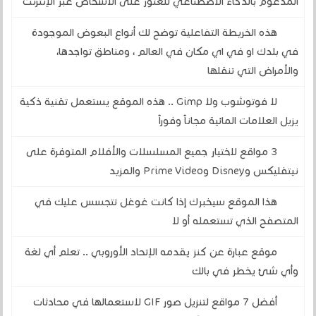
المدعوم بالذكاء الاصطناعي للعثور على الأشخاص عبر الإنترنت
هذه الخريطة التفاعلية توضح لك أنواع البعوض الموجودة
في بلدك او في اي مكان في العالم ، ومناطق تواجدها،
والأمراض التي تنقلها
لا فوتوشوب ولا Gimp .. هذه الموقع يستعمل تقنية ذكية
يزيل العلامات المائية مجاناً وفوراً
3 مواقع لاختيار جميع المسلسلات والأفلام المتوفرة على
نيتفليكس وDisney وPrime Video والمزيد
هذا الموقع سيخبرك إذا كانت غوغل تتجسس عليك في
المتصفح الذي تستعمله أو لا
موقع عبارة عن كنز يقدمه الإتحاد الأوروبي .. تعلم أي لغة
وأي شئ يخطر في بالك
أفضل 7 مواقع لتنزيل صور GIF لاستعمالها في محادثات