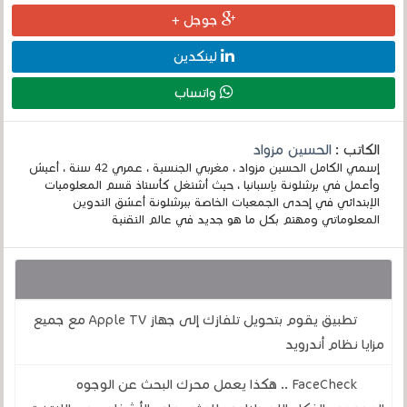
جوجل +
لينكدين
واتساب
الكاتب :
الحسين مزواد
إسمي الكامل الحسين مزواد ، مغربي الجنسية ، عمري 42 سنة ، أعيش
وأعمل في برشلونة بإسبانيا ، حيث أشتغل كأستاذ قسم المعلوميات
الإبتدائي في إحدى الجمعيات الخاصة ببرشلونة أعشق التدوين
المعلوماتي ومهتم بكل ما هو جديد في عالم التقنية
قد يهمك أيضا :
تطبيق يقوم بتحويل تلفازك إلى جهاز Apple TV مع جميع
مزايا نظام أندرويد
FaceCheck .. هكذا يعمل محرك البحث عن الوجوه