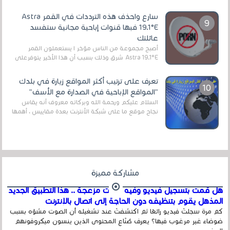
الرقمي الأرضي التقليدي، يُعدّ IPTV-org خيار...
سارع واحذف هذه الترددات في القمر Astra
19.1°E فبها قنوات إباحية مجانية ستفسد
عائلتك
أصبح مجموعة من الناس مؤخر ا يستعملون القمر
Astra 19.1°E شرق وذلك بسبب أن هذا الأخير يتوفرعلى
قنوات مميزة جدا تنقل العديد من البرامج اله...
تعرف على ترتيب أكثر المواقع زيارة في بلدك
"المواقع الإباحية في الصدارة مع الأسف"
السلام عليكم ورحمة الله وبركاته معروف أنه يقاس
نجاح موقع ما على شبكة الأنترنت بعدة مقاييس ، أهمها
عداد الزائرين للموقع، ويتم معرفة ذلك في...
مشاركة مميزة
هل قمت بتسجيل فيديو وفيه أصوت مزعجة .. هذا التطبيق الجديد
المذهل يقوم بتنظيفه دون الحاجة إلى اتصال بالإنترنت
كم مرة سجلتَ فيديو رائعًا ثم اكتشفتَ عند تشغيله أن الصوت مشوّه بسبب
ضوضاء غير مرغوب فيها؟ يعرف صُنّاع المحتوى الذين ينسون ميكروفونهم