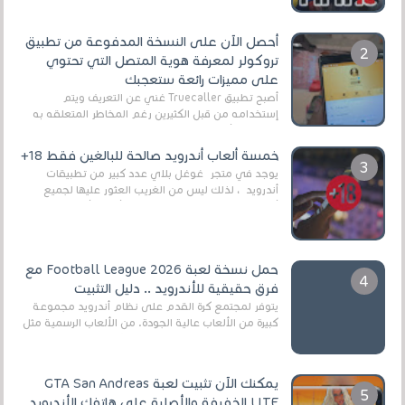
أحصل الآن على النسخة المدفوعة من تطبيق
تروكولر لمعرفة هوية المتصل التي تحتوي
على مميزات رائعة ستعجبك
أصبح تطبيق Truecaller غني عن التعريف ويتم
إستخدامه من قبل الكثيرين رغم المخاطر المتعلقه به
وذلك من أجل التخلص من المضايقات الكثيرة في
العال...
خمسة ألعاب أندرويد صالحة للبالغين فقط 18+
يوجد في متجر غوغل بلاي عدد كبير من تطبيقات
أندرويد ، لذلك ليس من الغريب العثور عليها لجميع
أنواع الجماهير. هذه المرة نقدم 5 ألعاب أند...
حمل نسخة لعبة Football League 2026 مع
فرق حقيقية للأندرويد .. دليل التثبيت
يتوفر لمجتمع كرة القدم على نظام أندرويد مجموعة
كبيرة من الألعاب عالية الجودة. من الألعاب الرسمية مثل
EA Sports FC 26 (المعروفة سابقًا باسم ...
يمكنك الآن تثبيت لعبة GTA San Andreas
LITE الخفيفة والأصلية على هاتفك الأندرويد