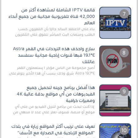
قائمة IPTV الشاملة لمشاهدة أكثر من
42,000 قناة تلفزيونية مجانية من جميع أنحاء
العالم
بناءً على الاعتقاد السائد حاليًا بأن التلفزيون حسب
الطلب ومنصات البث المباشر تتفوق على التلفزيون
الرقمي الأرضي التقليدي، يُعدّ IPTV-org خيار...
سارع واحذف هذه الترددات في القمر Astra
19.1°E فبها قنوات إباحية مجانية ستفسد
عائلتك
أصبح مجموعة من الناس مؤخر ا يستعملون القمر
Astra 19.1°E شرق وذلك بسبب أن هذا الأخير يتوفرعلى
قنوات مميزة جدا تنقل العديد من البرامج اله...
هذا أفضل برنامج جربته لتحميل جميع
الفيديوهات من أي مواقع بدقة عالية 4K
ومميزات خرافية
إذا كنت تبحث عن برنامج لتنزيل الفيديو من على أي
موقع أو منصة، فسوف تعثر على عدد لا منتهي من
الروابط الخاصة بالبرامج والتطبيقات في هذا المج...
تعرف على ترتيب أكثر المواقع زيارة في بلدك
"المواقع الإباحية في الصدارة مع الأسف"