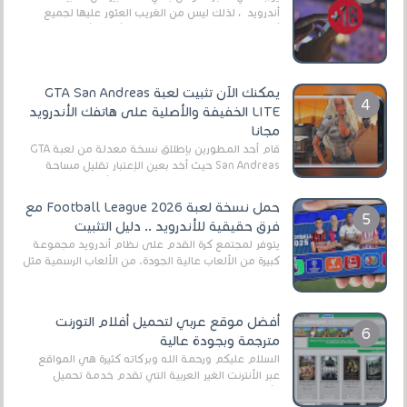
أندرويد ، لذلك ليس من الغريب العثور عليها لجميع
أنواع الجماهير. هذه المرة نقدم 5 ألعاب أند...
يمكنك الآن تثبيت لعبة GTA San Andreas
LITE الخفيفة والأصلية على هاتفك الأندرويد
مجانا
قام أحد المطورين بإطلاق نسخة معدلة من لعبة GTA
San Andreas حيث أخد بعين الإعتبار تقليل مساحة
اللعبة وجعلها خفيفة LITE لهواتف الأندرويد ، وق...
حمل نسخة لعبة Football League 2026 مع
فرق حقيقية للأندرويد .. دليل التثبيت
يتوفر لمجتمع كرة القدم على نظام أندرويد مجموعة
كبيرة من الألعاب عالية الجودة. من الألعاب الرسمية مثل
EA Sports FC 26 (المعروفة سابقًا باسم ...
أفضل موقع عربي لتحميل أفلام التورنت
مترجمة وبجودة عالية
السلام عليكم ورحمة الله وبركاته كثيرة هي المواقع
عبر الأنترنت الغير العربية التي تقدم خدمة تحميل
الأفلام على التورنت ، ومعظم هذه المواقع ل...