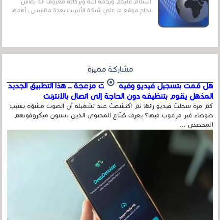
السلام عليكم ورحمة الله وبركاته معروف أنه يقاس
نجاح موقع ما على شبكة الأنترنت بعدة مقاييس ، أهمها
عداد الزائرين للموقع، ويتم معرفة ذلك في...
مشاركة مميزة
هل قمت بتسجيل فيديو وفيه أصوت مزعجة .. هذا التطبيق الجديد
المذهل يقوم بتنظيفه دون الحاجة إلى اتصال بالإنترنت
كم مرة سجلتَ فيديو رائعًا ثم اكتشفتَ عند تشغيله أن الصوت مشوّه بسبب
ضوضاء غير مرغوب فيها؟ يعرف صُنّاع المحتوى الذين ينسون ميكروفونهم
المخصص ...