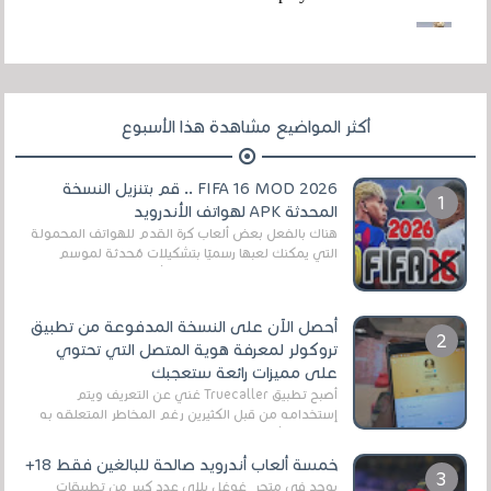
أكثر المواضيع مشاهدة هذا الأسبوع
FIFA 16 MOD 2026 .. قم بتنزيل النسخة
المحدثة APK لهواتف الأندرويد
هناك بالفعل بعض ألعاب كرة القدم للهواتف المحمولة
التي يمكنك لعبها رسميًا بتشكيلات مُحدثة لموسم
2025/2026v ومثال على ذلك ألعاب مثل EA Sports ...
أحصل الآن على النسخة المدفوعة من تطبيق
تروكولر لمعرفة هوية المتصل التي تحتوي
على مميزات رائعة ستعجبك
أصبح تطبيق Truecaller غني عن التعريف ويتم
إستخدامه من قبل الكثيرين رغم المخاطر المتعلقه به
وذلك من أجل التخلص من المضايقات الكثيرة في
العال...
خمسة ألعاب أندرويد صالحة للبالغين فقط 18+
يوجد في متجر غوغل بلاي عدد كبير من تطبيقات