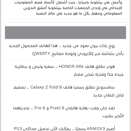
وأعمل في برشلونة بإسبانيا ، حيث أشتغل كأستاذ قسم المعلوميات
الإبتدائي في إحدى الجمعيات الخاصة ببرشلونة أعشق التدوين
المعلوماتي ومهتم بكل ما هو جديد في عالم التقنية
قد يهمك أيضا :
روح بلاك بيري تعود من جديد .. هذا الهاتف المحمول الجديد
يأتي بشاشة حبر إلكتروني ولوحة مفاتيح QWERTY
هونر تطلق هاتف HONOR X6e .. سعره رخيص و ببطارية
جيدة جدًا وقدرة شحن ممتاز
سامسونج تطلق رسميا هاتف Galaxy Z Fold 8 .. تصميم
قابل للطي جديد
لقد حان وقت نهاية هاتفي Pixel 6 و 6 Pro .. تحديثهما
الأخير يقترب
أصبح ARMSX3 رسميًا .. يمكنك الآن تحميل محاكي PS3