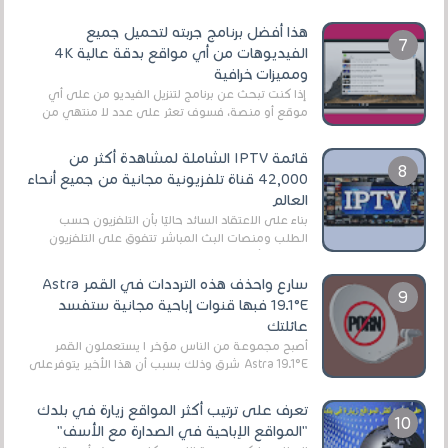
هذا أفضل برنامج جربته لتحميل جميع
الفيديوهات من أي مواقع بدقة عالية 4K
ومميزات خرافية
إذا كنت تبحث عن برنامج لتنزيل الفيديو من على أي
موقع أو منصة، فسوف تعثر على عدد لا منتهي من
الروابط الخاصة بالبرامج والتطبيقات في هذا المج...
قائمة IPTV الشاملة لمشاهدة أكثر من
42,000 قناة تلفزيونية مجانية من جميع أنحاء
العالم
بناءً على الاعتقاد السائد حاليًا بأن التلفزيون حسب
الطلب ومنصات البث المباشر تتفوق على التلفزيون
الرقمي الأرضي التقليدي، يُعدّ IPTV-org خيار...
سارع واحذف هذه الترددات في القمر Astra
19.1°E فبها قنوات إباحية مجانية ستفسد
عائلتك
أصبح مجموعة من الناس مؤخر ا يستعملون القمر
Astra 19.1°E شرق وذلك بسبب أن هذا الأخير يتوفرعلى
قنوات مميزة جدا تنقل العديد من البرامج اله...
تعرف على ترتيب أكثر المواقع زيارة في بلدك
"المواقع الإباحية في الصدارة مع الأسف"