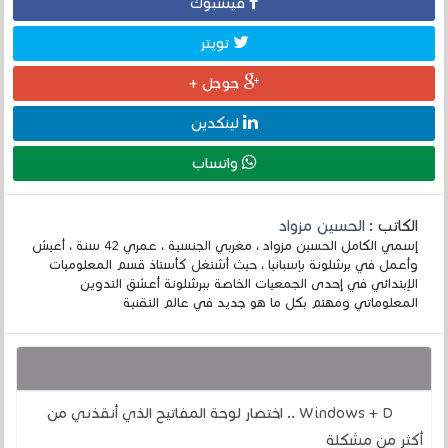
فيسبوك
تويتر
جوجل +
لينكدين
واتساب
الكاتب :
الحسين مزواد
إسمي الكامل الحسين مزواد ، مغربي الجنسية ، عمري 42 سنة ، أعيش
وأعمل في برشلونة بإسبانيا ، حيث أشتغل كأستاذ قسم المعلوميات
الإبتدائي في إحدى الجمعيات الخاصة ببرشلونة أعشق التدوين
المعلوماتي ومهتم بكل ما هو جديد في عالم التقنية
قد يهمك أيضا :
Windows + D .. اختصار لوحة المفاتيح الذي أنقذني من
أكثر من مشكلة