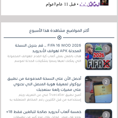
أكثر المواضيع مشاهدة هذا الأسبوع
FIFA 16 MOD 2026 .. قم بتنزيل النسخة
المحدثة APK لهواتف الأندرويد
هناك بالفعل بعض ألعاب كرة القدم للهواتف المحمولة
التي يمكنك لعبها رسميًا بتشكيلات مُحدثة لموسم
2025/2026v ومثال على ذلك ألعاب مثل EA Sports ...
أحصل الآن على النسخة المدفوعة من تطبيق
تروكولر لمعرفة هوية المتصل التي تحتوي
على مميزات رائعة ستعجبك
أصبح تطبيق Truecaller غني عن التعريف ويتم
إستخدامه من قبل الكثيرين رغم المخاطر المتعلقه به
وذلك من أجل التخلص من المضايقات الكثيرة في
العال...
خمسة ألعاب أندرويد صالحة للبالغين فقط 18+
يوجد في متجر غوغل بلاي عدد كبير من تطبيقات