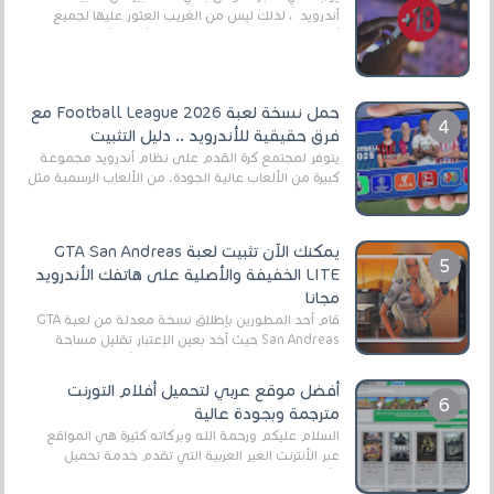
أندرويد ، لذلك ليس من الغريب العثور عليها لجميع
أنواع الجماهير. هذه المرة نقدم 5 ألعاب أند...
حمل نسخة لعبة Football League 2026 مع
فرق حقيقية للأندرويد .. دليل التثبيت
يتوفر لمجتمع كرة القدم على نظام أندرويد مجموعة
كبيرة من الألعاب عالية الجودة. من الألعاب الرسمية مثل
EA Sports FC 26 (المعروفة سابقًا باسم ...
يمكنك الآن تثبيت لعبة GTA San Andreas
LITE الخفيفة والأصلية على هاتفك الأندرويد
مجانا
قام أحد المطورين بإطلاق نسخة معدلة من لعبة GTA
San Andreas حيث أخد بعين الإعتبار تقليل مساحة
اللعبة وجعلها خفيفة LITE لهواتف الأندرويد ، وق...
أفضل موقع عربي لتحميل أفلام التورنت
مترجمة وبجودة عالية
السلام عليكم ورحمة الله وبركاته كثيرة هي المواقع
عبر الأنترنت الغير العربية التي تقدم خدمة تحميل
الأفلام على التورنت ، ومعظم هذه المواقع ل...