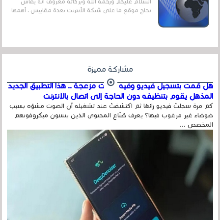
السلام عليكم ورحمة الله وبركاته معروف أنه يقاس
نجاح موقع ما على شبكة الأنترنت بعدة مقاييس ، أهمها
عداد الزائرين للموقع، ويتم معرفة ذلك في...
مشاركة مميزة
هل قمت بتسجيل فيديو وفيه أصوت مزعجة .. هذا التطبيق الجديد
المذهل يقوم بتنظيفه دون الحاجة إلى اتصال بالإنترنت
كم مرة سجلتَ فيديو رائعًا ثم اكتشفتَ عند تشغيله أن الصوت مشوّه بسبب
ضوضاء غير مرغوب فيها؟ يعرف صُنّاع المحتوى الذين ينسون ميكروفونهم
المخصص ...