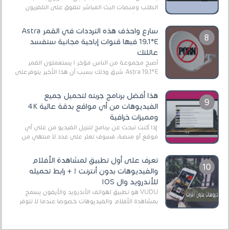
الطلب ومنصات البث المباشر تتفوق على التلفزيون
الرقمي الأرضي التقليدي، يُعدّ IPTV-org خيار...
سارع واحذف هذه الترددات في القمر Astra
19.1°E فبها قنوات إباحية مجانية ستفسد
عائلتك
أصبح مجموعة من الناس مؤخر ا يستعملون القمر
Astra 19.1°E شرق وذلك بسبب أن هذا الأخير يتوفرعلى
قنوات مميزة جدا تنقل العديد من البرامج اله...
هذا أفضل برنامج جربته لتحميل جميع
الفيديوهات من أي مواقع بدقة عالية 4K
ومميزات خرافية
إذا كنت تبحث عن برنامج لتنزيل الفيديو من على أي
موقع أو منصة، فسوف تعثر على عدد لا منتهي من
الروابط الخاصة بالبرامج والتطبيقات في هذا المج...
تعرف على أول تطبيق لمشاهدة الأفلام
والفيديوهات بدون أنترنت ! + رابط تحميله
للأندرويد وال IOS
VUDU هو تطبيق لهواتف الأندرويد والأيفون يسمح
بمشاهدة الأفلام والفيديوهات خصوصا عندما لا تتوفر
على الأنترنت وهذا ما يميز هذا التطبيق عن الت...