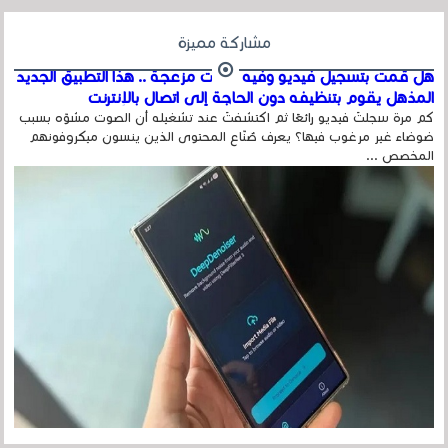
مشاركة مميزة
هل قمت بتسجيل فيديو وفيه أصوت مزعجة .. هذا التطبيق الجديد
المذهل يقوم بتنظيفه دون الحاجة إلى اتصال بالإنترنت
كم مرة سجلتَ فيديو رائعًا ثم اكتشفتَ عند تشغيله أن الصوت مشوّه بسبب
ضوضاء غير مرغوب فيها؟ يعرف صُنّاع المحتوى الذين ينسون ميكروفونهم
المخصص ...