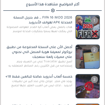
أكثر المواضيع مشاهدة هذا الأسبوع
FIFA 16 MOD 2026 .. قم بتنزيل النسخة
المحدثة APK لهواتف الأندرويد
هناك بالفعل بعض ألعاب كرة القدم للهواتف المحمولة
التي يمكنك لعبها رسميًا بتشكيلات مُحدثة لموسم
2025/2026v ومثال على ذلك ألعاب مثل EA Sports ...
أحصل الآن على النسخة المدفوعة من تطبيق
تروكولر لمعرفة هوية المتصل التي تحتوي
على مميزات رائعة ستعجبك
أصبح تطبيق Truecaller غني عن التعريف ويتم
إستخدامه من قبل الكثيرين رغم المخاطر المتعلقه به
وذلك من أجل التخلص من المضايقات الكثيرة في
العال...
خمسة ألعاب أندرويد صالحة للبالغين فقط 18+
يوجد في متجر غوغل بلاي عدد كبير من تطبيقات
أندرويد ، لذلك ليس من الغريب العثور عليها لجميع
أنواع الجماهير. هذه المرة نقدم 5 ألعاب أند...