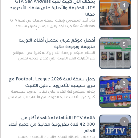
يمكنك الآن تثبيت لعبة GTA San Andreas
LITE الخفيفة والأصلية على هاتفك الأندرويد
مجانا
قام أحد المطورين بإطلاق نسخة معدلة من لعبة GTA
San Andreas حيث أخد بعين الإعتبار تقليل مساحة
اللعبة وجعلها خفيفة LITE لهواتف الأندرويد ، وق...
أفضل موقع عربي لتحميل أفلام التورنت
مترجمة وبجودة عالية
السلام عليكم ورحمة الله وبركاته كثيرة هي المواقع
عبر الأنترنت الغير العربية التي تقدم خدمة تحميل
الأفلام على التورنت ، ومعظم هذه المواقع ل...
حمل نسخة لعبة Football League 2026 مع
فرق حقيقية للأندرويد .. دليل التثبيت
يتوفر لمجتمع كرة القدم على نظام أندرويد مجموعة
كبيرة من الألعاب عالية الجودة. من الألعاب الرسمية مثل
EA Sports FC 26 (المعروفة سابقًا باسم ...
قائمة IPTV الشاملة لمشاهدة أكثر من
42,000 قناة تلفزيونية مجانية من جميع أنحاء
العالم
بناءً على الاعتقاد السائد حاليًا بأن التلفزيون حسب