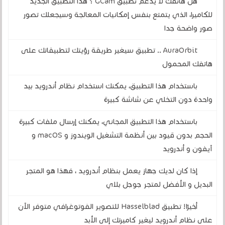
هل هاتفك لا يدعم تطبيق GCam ؟ هذا التطبيق الجديد
للكاميرا، الذي يتمتع بنفس إمكانيات المعالجة وسيجعلك تصور
صور واضحة جدا
AuraOrbit .. تطبيق سيغير طريقة رؤيتك لتطبيقاتك على
هاتفك المحمول
باستخدام هذا التطبيق، يمكنك استخدام نظام أندرويد بيد
واحدة دون التخلي عن شاشة كبيرة
باستخدام هذا التطبيق المجاني، يمكنك إرسال ملفات كبيرة
الحجم بدون قيود بين أنظمة التشغيل الويندوز و macOS و
آيفون و أندرويد
إذا كان لديك جهاز يعمل بنظام أندرويد ، فهذا هو المتجر
البديل و الأفضل لمتجر جوجل بلاي
أخيرًا! تطبيق Hasselblad للتصوير الفوتوغرافي متوفر الآن
على نظام أندرويد ليغير كاميرتك إلى الأبد