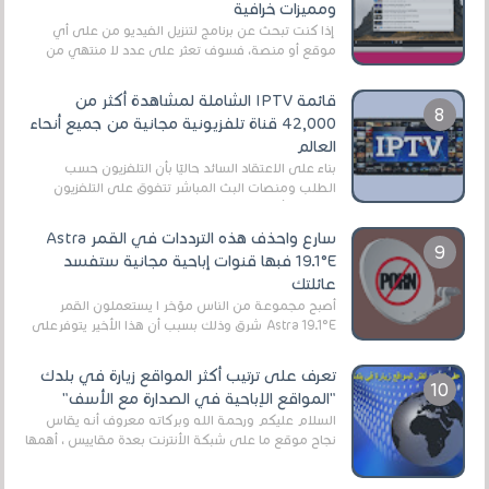
ومميزات خرافية
إذا كنت تبحث عن برنامج لتنزيل الفيديو من على أي
موقع أو منصة، فسوف تعثر على عدد لا منتهي من
الروابط الخاصة بالبرامج والتطبيقات في هذا المج...
قائمة IPTV الشاملة لمشاهدة أكثر من
42,000 قناة تلفزيونية مجانية من جميع أنحاء
العالم
بناءً على الاعتقاد السائد حاليًا بأن التلفزيون حسب
الطلب ومنصات البث المباشر تتفوق على التلفزيون
الرقمي الأرضي التقليدي، يُعدّ IPTV-org خيار...
سارع واحذف هذه الترددات في القمر Astra
19.1°E فبها قنوات إباحية مجانية ستفسد
عائلتك
أصبح مجموعة من الناس مؤخر ا يستعملون القمر
Astra 19.1°E شرق وذلك بسبب أن هذا الأخير يتوفرعلى
قنوات مميزة جدا تنقل العديد من البرامج اله...
تعرف على ترتيب أكثر المواقع زيارة في بلدك
"المواقع الإباحية في الصدارة مع الأسف"
السلام عليكم ورحمة الله وبركاته معروف أنه يقاس
نجاح موقع ما على شبكة الأنترنت بعدة مقاييس ، أهمها
عداد الزائرين للموقع، ويتم معرفة ذلك في...