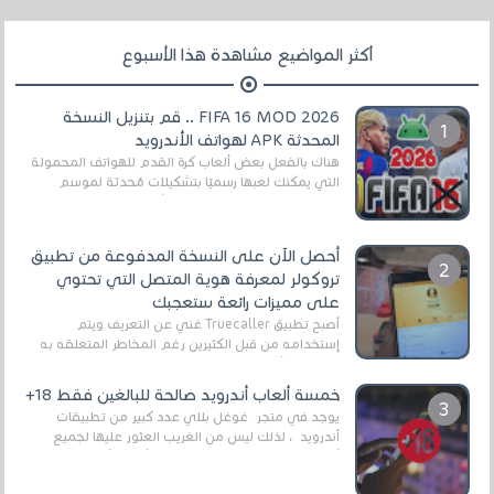
أكثر المواضيع مشاهدة هذا الأسبوع
FIFA 16 MOD 2026 .. قم بتنزيل النسخة
المحدثة APK لهواتف الأندرويد
هناك بالفعل بعض ألعاب كرة القدم للهواتف المحمولة
التي يمكنك لعبها رسميًا بتشكيلات مُحدثة لموسم
2025/2026v ومثال على ذلك ألعاب مثل EA Sports ...
أحصل الآن على النسخة المدفوعة من تطبيق
تروكولر لمعرفة هوية المتصل التي تحتوي
على مميزات رائعة ستعجبك
أصبح تطبيق Truecaller غني عن التعريف ويتم
إستخدامه من قبل الكثيرين رغم المخاطر المتعلقه به
وذلك من أجل التخلص من المضايقات الكثيرة في
العال...
خمسة ألعاب أندرويد صالحة للبالغين فقط 18+
يوجد في متجر غوغل بلاي عدد كبير من تطبيقات
أندرويد ، لذلك ليس من الغريب العثور عليها لجميع
أنواع الجماهير. هذه المرة نقدم 5 ألعاب أند...