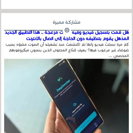
مشاركة مميزة
هل قمت بتسجيل فيديو وفيه أصوت مزعجة .. هذا التطبيق الجديد
المذهل يقوم بتنظيفه دون الحاجة إلى اتصال بالإنترنت
كم مرة سجلتَ فيديو رائعًا ثم اكتشفتَ عند تشغيله أن الصوت مشوّه بسبب
ضوضاء غير مرغوب فيها؟ يعرف صُنّاع المحتوى الذين ينسون ميكروفونهم
المخصص ...