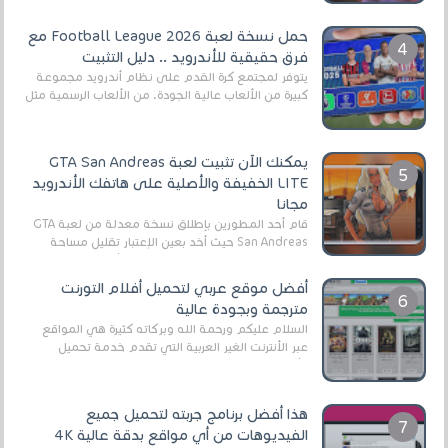
حمل نسخة لعبة Football League 2026 مع
فرق حقيقية للأندرويد .. دليل التثبيت
يتوفر لمجتمع كرة القدم على نظام أندرويد مجموعة
كبيرة من الألعاب عالية الجودة. من الألعاب الرسمية مثل
EA Sports FC 26 (المعروفة سابقًا باسم ...
يمكنك الآن تثبيت لعبة GTA San Andreas
LITE الخفيفة والأصلية على هاتفك الأندرويد
مجانا
قام أحد المطورين بإطلاق نسخة معدلة من لعبة GTA
San Andreas حيث أخد بعين الإعتبار تقليل مساحة
اللعبة وجعلها خفيفة LITE لهواتف الأندرويد ، وق...
أفضل موقع عربي لتحميل أفلام التورنت
مترجمة وبجودة عالية
السلام عليكم ورحمة الله وبركاته كثيرة هي المواقع
عبر الأنترنت الغير العربية التي تقدم خدمة تحميل
الأفلام على التورنت ، ومعظم هذه المواقع ل...
هذا أفضل برنامج جربته لتحميل جميع
الفيديوهات من أي مواقع بدقة عالية 4K