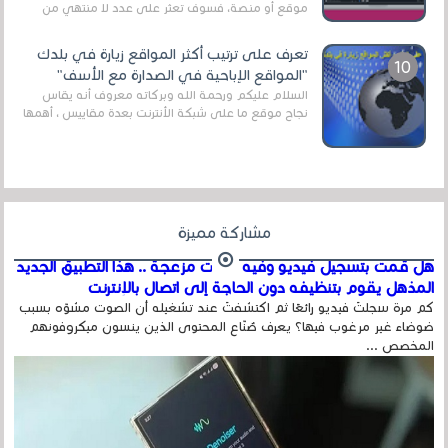
موقع أو منصة، فسوف تعثر على عدد لا منتهي من
الروابط الخاصة بالبرامج والتطبيقات في هذا المج...
تعرف على ترتيب أكثر المواقع زيارة في بلدك
"المواقع الإباحية في الصدارة مع الأسف"
السلام عليكم ورحمة الله وبركاته معروف أنه يقاس
نجاح موقع ما على شبكة الأنترنت بعدة مقاييس ، أهمها
عداد الزائرين للموقع، ويتم معرفة ذلك في...
مشاركة مميزة
هل قمت بتسجيل فيديو وفيه أصوت مزعجة .. هذا التطبيق الجديد
المذهل يقوم بتنظيفه دون الحاجة إلى اتصال بالإنترنت
كم مرة سجلتَ فيديو رائعًا ثم اكتشفتَ عند تشغيله أن الصوت مشوّه بسبب
ضوضاء غير مرغوب فيها؟ يعرف صُنّاع المحتوى الذين ينسون ميكروفونهم
المخصص ...