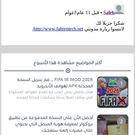
أكثر المواضيع مشاهدة هذا الأسبوع
FIFA 16 MOD 2026 .. قم بتنزيل النسخة
المحدثة APK لهواتف الأندرويد
هناك بالفعل بعض ألعاب كرة القدم للهواتف المحمولة
التي يمكنك لعبها رسميًا بتشكيلات مُحدثة لموسم
2025/2026v ومثال على ذلك ألعاب مثل EA Sports ...
أحصل الآن على النسخة المدفوعة من تطبيق
تروكولر لمعرفة هوية المتصل التي تحتوي
على مميزات رائعة ستعجبك