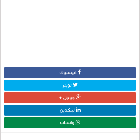
فيسبوك
تويتر
جوجل +
لينكدين
واتساب