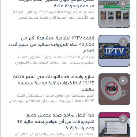
مترجمة وبجودة عالية
السلام عليكم ورحمة الله وبركاته كثيرة هي المواقع
عبر الأنترنت الغير العربية التي تقدم خدمة تحميل
الأفلام على التورنت ، ومعظم هذه المواقع ل...
قائمة IPTV الشاملة لمشاهدة أكثر من
42,000 قناة تلفزيونية مجانية من جميع أنحاء
العالم
بناءً على الاعتقاد السائد حاليًا بأن التلفزيون حسب
الطلب ومنصات البث المباشر تتفوق على التلفزيون
الرقمي الأرضي التقليدي، يُعدّ IPTV-org خيار...
سارع واحذف هذه الترددات في القمر Astra
19.1°E فبها قنوات إباحية مجانية ستفسد
عائلتك
أصبح مجموعة من الناس مؤخر ا يستعملون القمر
Astra 19.1°E شرق وذلك بسبب أن هذا الأخير يتوفرعلى
قنوات مميزة جدا تنقل العديد من البرامج اله...
هذا أفضل برنامج جربته لتحميل جميع
الفيديوهات من أي مواقع بدقة عالية 4K
ومميزات خرافية
إذا كنت تبحث عن برنامج لتنزيل الفيديو من على أي