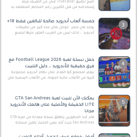
أصبح تطبيق Truecaller غني عن التعريف ويتم
إستخدامه من قبل الكثيرين رغم المخاطر المتعلقه به
وذلك من أجل التخلص من المضايقات الكثيرة في
العال...
خمسة ألعاب أندرويد صالحة للبالغين فقط 18+
يوجد في متجر غوغل بلاي عدد كبير من تطبيقات
أندرويد ، لذلك ليس من الغريب العثور عليها لجميع
أنواع الجماهير. هذه المرة نقدم 5 ألعاب أند...
حمل نسخة لعبة Football League 2026 مع
فرق حقيقية للأندرويد .. دليل التثبيت
يتوفر لمجتمع كرة القدم على نظام أندرويد مجموعة
كبيرة من الألعاب عالية الجودة. من الألعاب الرسمية مثل
EA Sports FC 26 (المعروفة سابقًا باسم ...
يمكنك الآن تثبيت لعبة GTA San Andreas
LITE الخفيفة والأصلية على هاتفك الأندرويد
مجانا
قام أحد المطورين بإطلاق نسخة معدلة من لعبة GTA
San Andreas حيث أخد بعين الإعتبار تقليل مساحة
اللعبة وجعلها خفيفة LITE لهواتف الأندرويد ، وق...
أفضل موقع عربي لتحميل أفلام التورنت