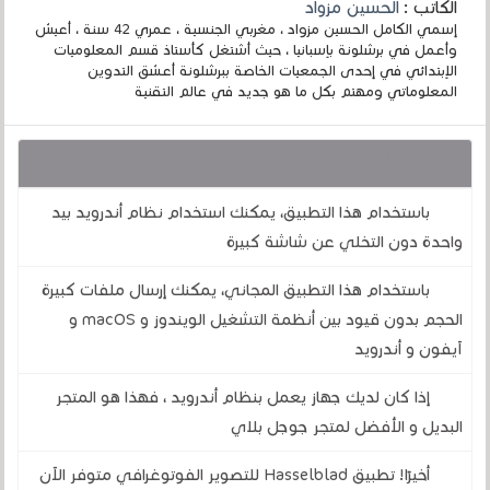
الكاتب :
الحسين مزواد
إسمي الكامل الحسين مزواد ، مغربي الجنسية ، عمري 42 سنة ، أعيش
وأعمل في برشلونة بإسبانيا ، حيث أشتغل كأستاذ قسم المعلوميات
الإبتدائي في إحدى الجمعيات الخاصة ببرشلونة أعشق التدوين
المعلوماتي ومهتم بكل ما هو جديد في عالم التقنية
قد يهمك أيضا :
باستخدام هذا التطبيق، يمكنك استخدام نظام أندرويد بيد
واحدة دون التخلي عن شاشة كبيرة
باستخدام هذا التطبيق المجاني، يمكنك إرسال ملفات كبيرة
الحجم بدون قيود بين أنظمة التشغيل الويندوز و macOS و
آيفون و أندرويد
إذا كان لديك جهاز يعمل بنظام أندرويد ، فهذا هو المتجر
البديل و الأفضل لمتجر جوجل بلاي
أخيرًا! تطبيق Hasselblad للتصوير الفوتوغرافي متوفر الآن