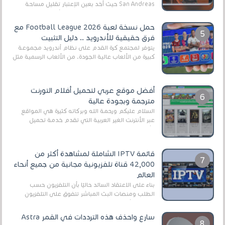
San Andreas حيث أخد بعين الإعتبار تقليل مساحة
اللعبة وجعلها خفيفة LITE لهواتف الأندرويد ، وق...
حمل نسخة لعبة Football League 2026 مع
فرق حقيقية للأندرويد .. دليل التثبيت
يتوفر لمجتمع كرة القدم على نظام أندرويد مجموعة
كبيرة من الألعاب عالية الجودة. من الألعاب الرسمية مثل
EA Sports FC 26 (المعروفة سابقًا باسم ...
أفضل موقع عربي لتحميل أفلام التورنت
مترجمة وبجودة عالية
السلام عليكم ورحمة الله وبركاته كثيرة هي المواقع
عبر الأنترنت الغير العربية التي تقدم خدمة تحميل
الأفلام على التورنت ، ومعظم هذه المواقع ل...
قائمة IPTV الشاملة لمشاهدة أكثر من
42,000 قناة تلفزيونية مجانية من جميع أنحاء
العالم
بناءً على الاعتقاد السائد حاليًا بأن التلفزيون حسب
الطلب ومنصات البث المباشر تتفوق على التلفزيون
الرقمي الأرضي التقليدي، يُعدّ IPTV-org خيار...
سارع واحذف هذه الترددات في القمر Astra