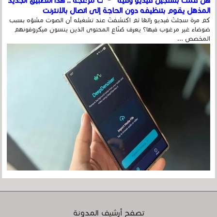
هل قمت بتسجيل فيديو وفيه أصوت مزعجة .. هذا التطبيق الجديد
المذهل يقوم بتنظيفه دون الحاجة إلى اتصال بالإنترنت
كم مرة سجلتَ فيديو رائعًا ثم اكتشفتَ عند تشغيله أن الصوت مشوّه بسبب
ضوضاء غير مرغوب فيها؟ يعرف صُنّاع المحتوى الذين ينسون ميكروفونهم
المخصص ...
تصفح أرشيف المدونة