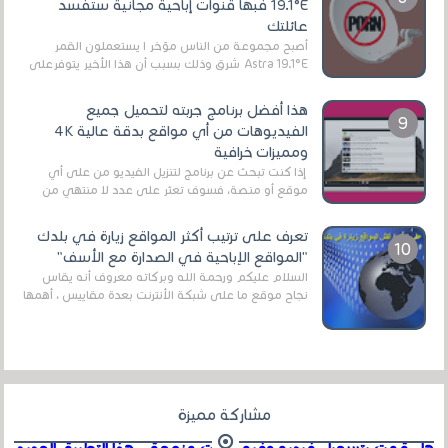
19.1°E فبها قنوات إباحية مجانية ستفسد
عائلتك
أصبح مجموعة من الناس مؤخر ا يستعملون القمر
Astra 19.1°E شرق وذلك بسبب أن هذا الأخير يتوفرعلى
قنوات مميزة جدا تنقل العديد من البرامج اله...
هذا أفضل برنامج جربته لتحميل جميع
الفيديوهات من أي مواقع بدقة عالية 4K
ومميزات خرافية
إذا كنت تبحث عن برنامج لتنزيل الفيديو من على أي
موقع أو منصة، فسوف تعثر على عدد لا منتهي من
الروابط الخاصة بالبرامج والتطبيقات في هذا المج...
تعرف على ترتيب أكثر المواقع زيارة في بلدك
"المواقع الإباحية في الصدارة مع الأسف"
السلام عليكم ورحمة الله وبركاته معروف أنه يقاس
نجاح موقع ما على شبكة الأنترنت بعدة مقاييس ، أهمها
عداد الزائرين للموقع، ويتم معرفة ذلك في...
مشاركة مميزة