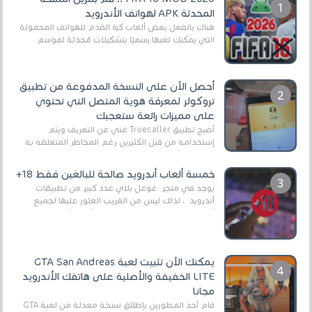
المحدثة APK لهواتف الأندرويد
هناك بالفعل بعض ألعاب كرة القدم للهواتف المحمولة
التي يمكنك لعبها رسميًا بتشكيلات مُحدثة لموسم
2025/2026v ومثال على ذلك ألعاب مثل EA Sports ...
أحصل الآن على النسخة المدفوعة من تطبيق
تروكولر لمعرفة هوية المتصل التي تحتوي
على مميزات رائعة ستعجبك
أصبح تطبيق Truecaller غني عن التعريف ويتم
إستخدامه من قبل الكثيرين رغم المخاطر المتعلقه به
وذلك من أجل التخلص من المضايقات الكثيرة في
العال...
خمسة ألعاب أندرويد صالحة للبالغين فقط 18+
يوجد في متجر غوغل بلاي عدد كبير من تطبيقات
أندرويد ، لذلك ليس من الغريب العثور عليها لجميع
أنواع الجماهير. هذه المرة نقدم 5 ألعاب أند...
يمكنك الآن تثبيت لعبة GTA San Andreas
LITE الخفيفة والأصلية على هاتفك الأندرويد
مجانا
قام أحد المطورين بإطلاق نسخة معدلة من لعبة GTA