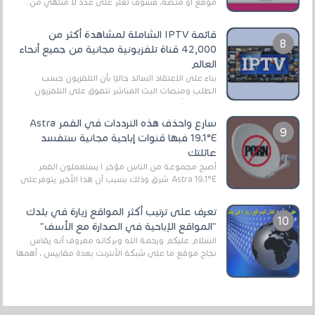
موقع أو منصة، فسوف تعثر على عدد لا منتهي من
الروابط الخاصة بالبرامج والتطبيقات في هذا المج...
قائمة IPTV الشاملة لمشاهدة أكثر من
42,000 قناة تلفزيونية مجانية من جميع أنحاء
العالم
بناءً على الاعتقاد السائد حاليًا بأن التلفزيون حسب
الطلب ومنصات البث المباشر تتفوق على التلفزيون
الرقمي الأرضي التقليدي، يُعدّ IPTV-org خيار...
سارع واحذف هذه الترددات في القمر Astra
19.1°E فبها قنوات إباحية مجانية ستفسد
عائلتك
أصبح مجموعة من الناس مؤخر ا يستعملون القمر
Astra 19.1°E شرق وذلك بسبب أن هذا الأخير يتوفرعلى
قنوات مميزة جدا تنقل العديد من البرامج اله...
تعرف على ترتيب أكثر المواقع زيارة في بلدك
"المواقع الإباحية في الصدارة مع الأسف"
السلام عليكم ورحمة الله وبركاته معروف أنه يقاس
نجاح موقع ما على شبكة الأنترنت بعدة مقاييس ، أهمها
عداد الزائرين للموقع، ويتم معرفة ذلك في...