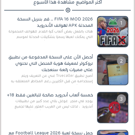
أكثر المواضيع مشاهدة هذا الأسبوع
FIFA 16 MOD 2026 .. قم بتنزيل النسخة
المحدثة APK لهواتف الأندرويد
هناك بالفعل بعض ألعاب كرة القدم للهواتف المحمولة
التي يمكنك لعبها رسميًا بتشكيلات مُحدثة لموسم
2025/2026v ومثال على ذلك ألعاب مثل EA Sports ...
أحصل الآن على النسخة المدفوعة من تطبيق
تروكولر لمعرفة هوية المتصل التي تحتوي
على مميزات رائعة ستعجبك
أصبح تطبيق Truecaller غني عن التعريف ويتم
إستخدامه من قبل الكثيرين رغم المخاطر المتعلقه به
وذلك من أجل التخلص من المضايقات الكثيرة في
العال...
خمسة ألعاب أندرويد صالحة للبالغين فقط 18+
يوجد في متجر غوغل بلاي عدد كبير من تطبيقات
أندرويد ، لذلك ليس من الغريب العثور عليها لجميع
أنواع الجماهير. هذه المرة نقدم 5 ألعاب أند...
حمل نسخة لعبة Football League 2026 مع