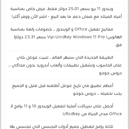
ويندوز 11 برو بسعر 25.01 دولار فقط، عرض خاص بمناسبة
أعياد الميلاد مع ضمان دعم ما بعد البيع - اشتر الآن ووفر أكثر!
مفاتيح تفعيل Office و الويندوز .. خصومات رائعة بمناسبة
الهالوين! Vip-Urcdkey Windows 11 Pro بسعر 23.31 دولارًا
فق
الطريقة الجديدة التي ستبهر العالم ، تثبيت غوغل بلاي
على الحاسوب وتشغيل تطبيقات وألعاب أندرويد بدون محاكي ..
دروس حوحو
أعظم تطبيق في تاريخ غوغل أطلقته قبل قليل و الجميع
يجب تحميله .. دروس حوحو
أحصل على سريالات أصلية لتفعيل الويندوز 10 و 11 برامج الـ
Office مدى الحياة من URcdkey
ثلاثة برامج لتعطيل جميع أدوات التجسس التي تتجسس بها