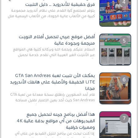
فرق حقيقية للأندرويد .. دليل التثبيت
يتوفر لمجتمع كرة القدم على نظام أندرويد مجموعة
كبيرة من الألعاب عالية الجودة. من الألعاب الرسمية مثل
EA Sports FC 26 (المعروفة سابقًا باسم ...
أفضل موقع عربي لتحميل أفلام التورنت
مترجمة وبجودة عالية
السلام عليكم ورحمة الله وبركاته كثيرة هي المواقع
عبر الأنترنت الغير العربية التي تقدم خدمة تحميل
الأفلام على التورنت ، ومعظم هذه المواقع ل...
يمكنك الآن تثبيت لعبة GTA San Andreas
LITE الخفيفة والأصلية على هاتفك الأندرويد
مجانا
قام أحد المطورين بإطلاق نسخة معدلة من لعبة GTA
San Andreas حيث أخد بعين الإعتبار تقليل مساحة
اللعبة وجعلها خفيفة LITE لهواتف الأندرويد ، وق...
هذا أفضل برنامج جربته لتحميل جميع
الفيديوهات من أي مواقع بدقة عالية 4K
ومميزات خرافية
إذا كنت تبحث عن برنامج لتنزيل الفيديو من على أي