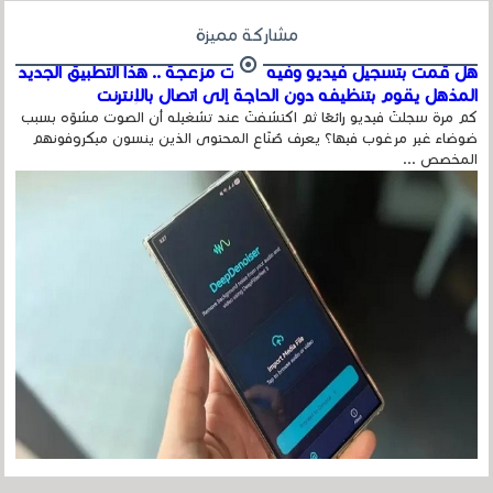
مشاركة مميزة
هل قمت بتسجيل فيديو وفيه أصوت مزعجة .. هذا التطبيق الجديد
المذهل يقوم بتنظيفه دون الحاجة إلى اتصال بالإنترنت
كم مرة سجلتَ فيديو رائعًا ثم اكتشفتَ عند تشغيله أن الصوت مشوّه بسبب
ضوضاء غير مرغوب فيها؟ يعرف صُنّاع المحتوى الذين ينسون ميكروفونهم
المخصص ...