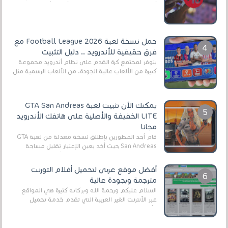
أنواع الجماهير. هذه المرة نقدم 5 ألعاب أند...
حمل نسخة لعبة Football League 2026 مع
فرق حقيقية للأندرويد .. دليل التثبيت
يتوفر لمجتمع كرة القدم على نظام أندرويد مجموعة
كبيرة من الألعاب عالية الجودة. من الألعاب الرسمية مثل
EA Sports FC 26 (المعروفة سابقًا باسم ...
يمكنك الآن تثبيت لعبة GTA San Andreas
LITE الخفيفة والأصلية على هاتفك الأندرويد
مجانا
قام أحد المطورين بإطلاق نسخة معدلة من لعبة GTA
San Andreas حيث أخد بعين الإعتبار تقليل مساحة
اللعبة وجعلها خفيفة LITE لهواتف الأندرويد ، وق...
أفضل موقع عربي لتحميل أفلام التورنت
مترجمة وبجودة عالية
السلام عليكم ورحمة الله وبركاته كثيرة هي المواقع
عبر الأنترنت الغير العربية التي تقدم خدمة تحميل
الأفلام على التورنت ، ومعظم هذه المواقع ل...