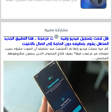
عداد الزائرين للموقع، ويتم معرفة ذلك في...
مشاركة مميزة
هل قمت بتسجيل فيديو وفيه أصوت مزعجة .. هذا التطبيق الجديد
المذهل يقوم بتنظيفه دون الحاجة إلى اتصال بالإنترنت
كم مرة سجلتَ فيديو رائعًا ثم اكتشفتَ عند تشغيله أن الصوت مشوّه بسبب
ضوضاء غير مرغوب فيها؟ يعرف صُنّاع المحتوى الذين ينسون ميكروفونهم
المخصص ...