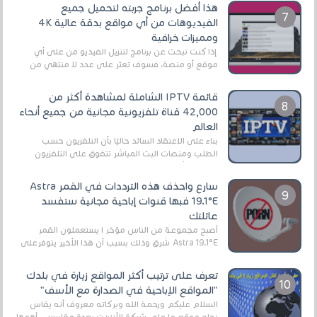
هذا أفضل برنامج جربته لتحميل جميع
الفيديوهات من أي مواقع بدقة عالية 4K
ومميزات خرافية
إذا كنت تبحث عن برنامج لتنزيل الفيديو من على أي
موقع أو منصة، فسوف تعثر على عدد لا منتهي من
الروابط الخاصة بالبرامج والتطبيقات في هذا المج...
قائمة IPTV الشاملة لمشاهدة أكثر من
42,000 قناة تلفزيونية مجانية من جميع أنحاء
العالم
بناءً على الاعتقاد السائد حاليًا بأن التلفزيون حسب
الطلب ومنصات البث المباشر تتفوق على التلفزيون
الرقمي الأرضي التقليدي، يُعدّ IPTV-org خيار...
سارع واحذف هذه الترددات في القمر Astra
19.1°E فبها قنوات إباحية مجانية ستفسد
عائلتك
أصبح مجموعة من الناس مؤخر ا يستعملون القمر
Astra 19.1°E شرق وذلك بسبب أن هذا الأخير يتوفرعلى
قنوات مميزة جدا تنقل العديد من البرامج اله...
تعرف على ترتيب أكثر المواقع زيارة في بلدك
"المواقع الإباحية في الصدارة مع الأسف"
السلام عليكم ورحمة الله وبركاته معروف أنه يقاس
نجاح موقع ما على شبكة الأنترنت بعدة مقاييس ، أهمها