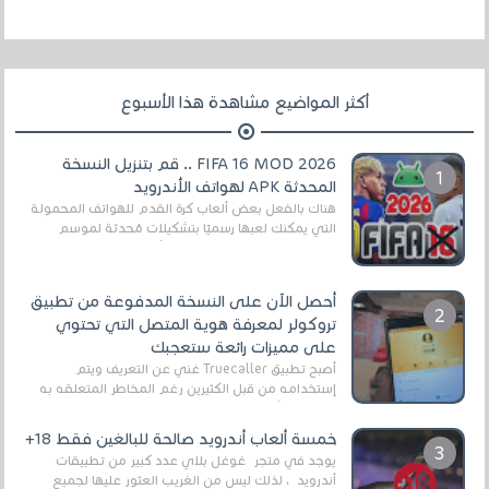
أكثر المواضيع مشاهدة هذا الأسبوع
FIFA 16 MOD 2026 .. قم بتنزيل النسخة
المحدثة APK لهواتف الأندرويد
هناك بالفعل بعض ألعاب كرة القدم للهواتف المحمولة
التي يمكنك لعبها رسميًا بتشكيلات مُحدثة لموسم
2025/2026v ومثال على ذلك ألعاب مثل EA Sports ...
أحصل الآن على النسخة المدفوعة من تطبيق
تروكولر لمعرفة هوية المتصل التي تحتوي
على مميزات رائعة ستعجبك
أصبح تطبيق Truecaller غني عن التعريف ويتم
إستخدامه من قبل الكثيرين رغم المخاطر المتعلقه به
وذلك من أجل التخلص من المضايقات الكثيرة في
العال...
خمسة ألعاب أندرويد صالحة للبالغين فقط 18+
يوجد في متجر غوغل بلاي عدد كبير من تطبيقات
أندرويد ، لذلك ليس من الغريب العثور عليها لجميع