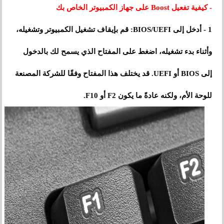
- كيفية تفعيل Boost على جهاز الكمبيوتر الخاص بك
1 - أدخل إلى BIOS/UEFI: قم بإيقاف تشغيل الكمبيوتر وتشغيله،
وأثناء بدء تشغيله، اضغط على المفتاح الذي يسمح لك بالدخول
إلى BIOS أو UEFI. قد يختلف هذا المفتاح وفقًا للشركة المصنعة
للوحة الأم، ولكنه عادةً ما يكون F2 أو F10.