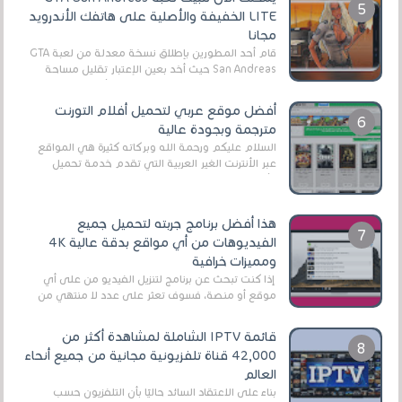
LITE الخفيفة والأصلية على هاتفك الأندرويد
مجانا
قام أحد المطورين بإطلاق نسخة معدلة من لعبة GTA
San Andreas حيث أخد بعين الإعتبار تقليل مساحة
اللعبة وجعلها خفيفة LITE لهواتف الأندرويد ، وق...
أفضل موقع عربي لتحميل أفلام التورنت
مترجمة وبجودة عالية
السلام عليكم ورحمة الله وبركاته كثيرة هي المواقع
عبر الأنترنت الغير العربية التي تقدم خدمة تحميل
الأفلام على التورنت ، ومعظم هذه المواقع ل...
هذا أفضل برنامج جربته لتحميل جميع
الفيديوهات من أي مواقع بدقة عالية 4K
ومميزات خرافية
إذا كنت تبحث عن برنامج لتنزيل الفيديو من على أي
موقع أو منصة، فسوف تعثر على عدد لا منتهي من
الروابط الخاصة بالبرامج والتطبيقات في هذا المج...
قائمة IPTV الشاملة لمشاهدة أكثر من
42,000 قناة تلفزيونية مجانية من جميع أنحاء
العالم
بناءً على الاعتقاد السائد حاليًا بأن التلفزيون حسب