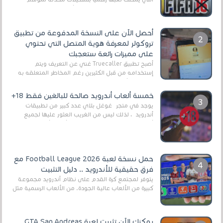
2025/2026v ومثال على ذلك ألعاب مثل EA Sports ...
أحصل الآن على النسخة المدفوعة من تطبيق
تروكولر لمعرفة هوية المتصل التي تحتوي
على مميزات رائعة ستعجبك
أصبح تطبيق Truecaller غني عن التعريف ويتم
إستخدامه من قبل الكثيرين رغم المخاطر المتعلقه به
وذلك من أجل التخلص من المضايقات الكثيرة في
العال...
خمسة ألعاب أندرويد صالحة للبالغين فقط 18+
يوجد في متجر غوغل بلاي عدد كبير من تطبيقات
أندرويد ، لذلك ليس من الغريب العثور عليها لجميع
أنواع الجماهير. هذه المرة نقدم 5 ألعاب أند...
حمل نسخة لعبة Football League 2026 مع
فرق حقيقية للأندرويد .. دليل التثبيت
يتوفر لمجتمع كرة القدم على نظام أندرويد مجموعة
كبيرة من الألعاب عالية الجودة. من الألعاب الرسمية مثل
EA Sports FC 26 (المعروفة سابقًا باسم ...
يمكنك الآن تثبيت لعبة GTA San Andreas