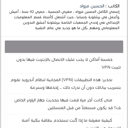
الكاتب :
الحسين مزواد
إسمي الكامل الحسين مزواد ، مغربي الجنسية ، عمري 42 سنة ، أعيش
وأعمل في برشلونة بإسبانيا ، حيث أشتغل كأستاذ قسم المعلوميات
الإبتدائي في إحدى الجمعيات الخاصة ببرشلونة أعشق التدوين
المعلوماتي ومهتم بكل ما هو جديد في عالم التقنية
قد يهمك أيضا :
خمسة أماكن لا يجب عليك الاتصال بالإنترنت فيها بدون
تثبيت VPN
تحذير: هذه التطبيقات (VPN) المجانية لنظام أندرويد تقوم
بتسريب بياناتك دون أن تدرك ذلك .. إحذفها وبسرعة
متى كانت آخر مرة قمت فيها بتحديث جهاز الراوتر الخاص
بك؟ قد يكون مستغلاً من قبل المتسللين
كيفية معرفة ما إذا كُنت تستخدم بطاقة بنكية آمنة