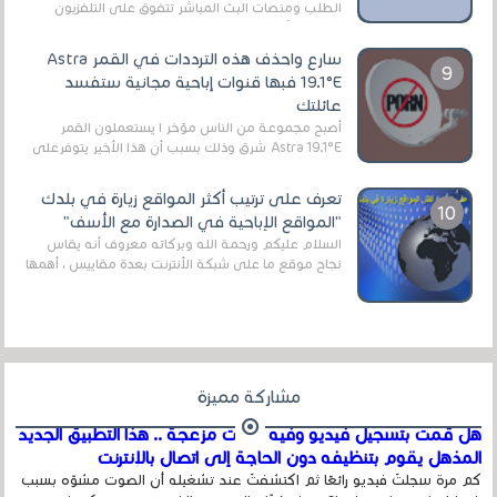
الطلب ومنصات البث المباشر تتفوق على التلفزيون
الرقمي الأرضي التقليدي، يُعدّ IPTV-org خيار...
سارع واحذف هذه الترددات في القمر Astra
19.1°E فبها قنوات إباحية مجانية ستفسد
عائلتك
أصبح مجموعة من الناس مؤخر ا يستعملون القمر
Astra 19.1°E شرق وذلك بسبب أن هذا الأخير يتوفرعلى
قنوات مميزة جدا تنقل العديد من البرامج اله...
تعرف على ترتيب أكثر المواقع زيارة في بلدك
"المواقع الإباحية في الصدارة مع الأسف"
السلام عليكم ورحمة الله وبركاته معروف أنه يقاس
نجاح موقع ما على شبكة الأنترنت بعدة مقاييس ، أهمها
عداد الزائرين للموقع، ويتم معرفة ذلك في...
مشاركة مميزة
هل قمت بتسجيل فيديو وفيه أصوت مزعجة .. هذا التطبيق الجديد
المذهل يقوم بتنظيفه دون الحاجة إلى اتصال بالإنترنت
كم مرة سجلتَ فيديو رائعًا ثم اكتشفتَ عند تشغيله أن الصوت مشوّه بسبب