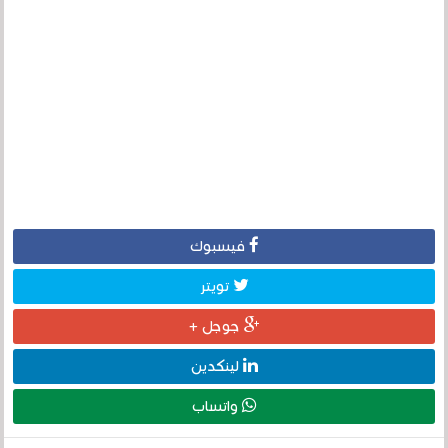
فيسبوك
تويتر
جوجل +
لينكدين
واتساب