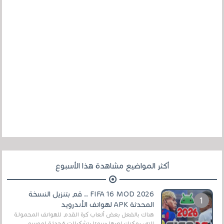
أكثر المواضيع مشاهدة هذا الأسبوع
FIFA 16 MOD 2026 .. قم بتنزيل النسخة
المحدثة APK لهواتف الأندرويد
هناك بالفعل بعض ألعاب كرة القدم للهواتف المحمولة
التي يمكنك لعبها رسميًا بتشكيلات مُحدثة لموسم