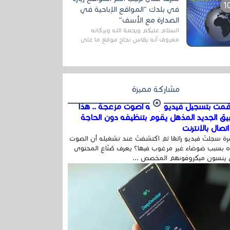
اله...
في بلدك "المواقع الإباحية في
الصدارة مع الأسف"
السلام عليكم ورحمة الله وبركاته
معروف أنه يقاس نجاح موقع ما على
شبكة الأنترنت بعدة مقاييس ، أهمها
عداد الزائرين للموقع، ويتم معرفة ذلك
في...
مشاركة مميزة
مت بتسجيل فيديو وفيه أصوت مزعجة .. هذا
بيق الجديد المذهل يقوم بتنظيفه دون الحاجة
تصال بالإنترنت
ة سجلتَ فيديو رائعًا ثم اكتشفتَ عند تشغيله أن الصوت
 بسبب ضوضاء غير مرغوب فيها؟ يعرف صُنّاع المحتوى
 ينسون ميكروفونهم المخصص ...