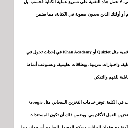
ي. لا تعمل هذه التقنية على تسريع عملية الكتابة فحسب، بل
م أو أولئك الذين يجدون صعوبة في الكتابة، مما يضمن
يمكن الاستفادة من وسائل المساعدة الدراسية الرقمية مثل Quizlet أو Khan Academy في إحداث تحول في
علية، واختبارات تدريبية، وبطاقات تعليمية، وتستوعب أنماط
لية للفهم والتذكر.
لا يمكن المبالغة في أهمية النسخ الاحتياطي للبيانات في الكلية. توفر خدمات التخزين السحابي مثل Google
الوصول إليه لتخزين العمل الأكاديمي. ويضمن ذلك أن تكون المستندات
نة من فقدان البيانات ويمكن الوصول إليها من أي جهاز، مما