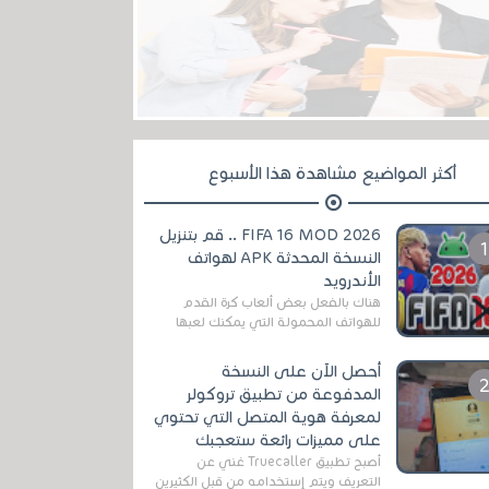
أكثر المواضيع مشاهدة هذا الأسبوع
FIFA 16 MOD 2026 .. قم بتنزيل
النسخة المحدثة APK لهواتف
الأندرويد
هناك بالفعل بعض ألعاب كرة القدم
للهواتف المحمولة التي يمكنك لعبها
رسميًا بتشكيلات مُحدثة لموسم
2025/2026v ومثال على ذلك ألعاب
أحصل الآن على النسخة
مثل EA Sports ...
المدفوعة من تطبيق تروكولر
لمعرفة هوية المتصل التي تحتوي
على مميزات رائعة ستعجبك
أصبح تطبيق Truecaller غني عن
التعريف ويتم إستخدامه من قبل الكثيرين