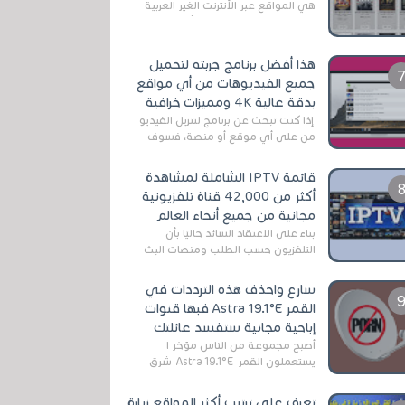
هي المواقع عبر الأنترنت الغير العربية
التي تقدم خدمة تحميل الأفلام على
التورنت ، ومعظم هذه المواقع ل...
هذا أفضل برنامج جربته لتحميل
جميع الفيديوهات من أي مواقع
بدقة عالية 4K ومميزات خرافية
إذا كنت تبحث عن برنامج لتنزيل الفيديو
من على أي موقع أو منصة، فسوف
تعثر على عدد لا منتهي من الروابط
الخاصة بالبرامج والتطبيقات في هذا
قائمة IPTV الشاملة لمشاهدة
المج...
أكثر من 42,000 قناة تلفزيونية
مجانية من جميع أنحاء العالم
بناءً على الاعتقاد السائد حاليًا بأن
التلفزيون حسب الطلب ومنصات البث
المباشر تتفوق على التلفزيون الرقمي
الأرضي التقليدي، يُعدّ IPTV-org خيار...
سارع واحذف هذه الترددات في
القمر Astra 19.1°E فبها قنوات
إباحية مجانية ستفسد عائلتك
أصبح مجموعة من الناس مؤخر ا
يستعملون القمر Astra 19.1°E شرق
وذلك بسبب أن هذا الأخير يتوفرعلى
قنوات مميزة جدا تنقل العديد من البرامج
تعرف على ترتيب أكثر المواقع زيارة