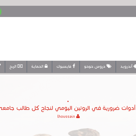
أندرويد
دروس حوحو
فايسبوك
الحماية
الربح
lhoussain