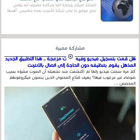
السلام عليكم ورحمة الله وبركاته معروف أنه يقاس
نجاح موقع ما على شبكة الأنترنت بعدة مقاييس ، أهمها
عداد الزائرين للموقع، ويتم معرفة ذلك في...
مشاركة مميزة
هل قمت بتسجيل فيديو وفيه أصوت مزعجة .. هذا التطبيق الجديد
المذهل يقوم بتنظيفه دون الحاجة إلى اتصال بالإنترنت
كم مرة سجلتَ فيديو رائعًا ثم اكتشفتَ عند تشغيله أن الصوت مشوّه بسبب
ضوضاء غير مرغوب فيها؟ يعرف صُنّاع المحتوى الذين ينسون ميكروفونهم
المخصص ...