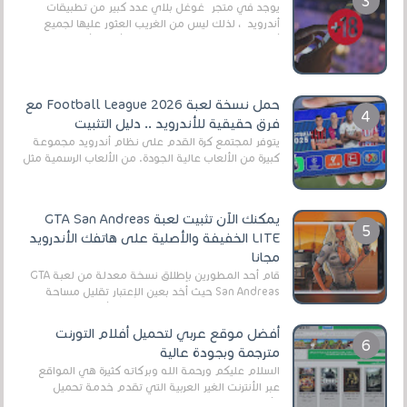
يوجد في متجر غوغل بلاي عدد كبير من تطبيقات
أندرويد ، لذلك ليس من الغريب العثور عليها لجميع
أنواع الجماهير. هذه المرة نقدم 5 ألعاب أند...
حمل نسخة لعبة Football League 2026 مع
فرق حقيقية للأندرويد .. دليل التثبيت
يتوفر لمجتمع كرة القدم على نظام أندرويد مجموعة
كبيرة من الألعاب عالية الجودة. من الألعاب الرسمية مثل
EA Sports FC 26 (المعروفة سابقًا باسم ...
يمكنك الآن تثبيت لعبة GTA San Andreas
LITE الخفيفة والأصلية على هاتفك الأندرويد
مجانا
قام أحد المطورين بإطلاق نسخة معدلة من لعبة GTA
San Andreas حيث أخد بعين الإعتبار تقليل مساحة
اللعبة وجعلها خفيفة LITE لهواتف الأندرويد ، وق...
أفضل موقع عربي لتحميل أفلام التورنت
مترجمة وبجودة عالية
السلام عليكم ورحمة الله وبركاته كثيرة هي المواقع
عبر الأنترنت الغير العربية التي تقدم خدمة تحميل
الأفلام على التورنت ، ومعظم هذه المواقع ل...