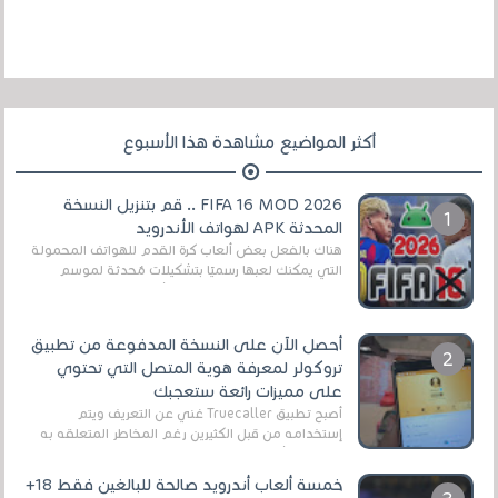
أكثر المواضيع مشاهدة هذا الأسبوع
FIFA 16 MOD 2026 .. قم بتنزيل النسخة
المحدثة APK لهواتف الأندرويد
هناك بالفعل بعض ألعاب كرة القدم للهواتف المحمولة
التي يمكنك لعبها رسميًا بتشكيلات مُحدثة لموسم
2025/2026v ومثال على ذلك ألعاب مثل EA Sports ...
أحصل الآن على النسخة المدفوعة من تطبيق
تروكولر لمعرفة هوية المتصل التي تحتوي
على مميزات رائعة ستعجبك
أصبح تطبيق Truecaller غني عن التعريف ويتم
إستخدامه من قبل الكثيرين رغم المخاطر المتعلقه به
وذلك من أجل التخلص من المضايقات الكثيرة في
العال...
خمسة ألعاب أندرويد صالحة للبالغين فقط 18+