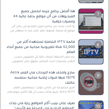
هذا أفضل برنامج جربته لتحميل جميع
الفيديوهات من أي مواقع بدقة عالية 4K
ومميزات خرافية
إذا كنت تبحث عن برنامج لتنزيل الفيديو من على أي
موقع أو منصة، فسوف تعثر على عدد لا منتهي من
الروابط الخاصة بالبرامج والتطبيقات في هذا المج...
قائمة IPTV الشاملة لمشاهدة أكثر من
42,000 قناة تلفزيونية مجانية من جميع أنحاء
العالم
بناءً على الاعتقاد السائد حاليًا بأن التلفزيون حسب
الطلب ومنصات البث المباشر تتفوق على التلفزيون
الرقمي الأرضي التقليدي، يُعدّ IPTV-org خيار...
سارع واحذف هذه الترددات في القمر Astra
19.1°E فبها قنوات إباحية مجانية ستفسد
عائلتك
أصبح مجموعة من الناس مؤخر ا يستعملون القمر
Astra 19.1°E شرق وذلك بسبب أن هذا الأخير يتوفرعلى
قنوات مميزة جدا تنقل العديد من البرامج اله...
تعرف على ترتيب أكثر المواقع زيارة في بلدك
"المواقع الإباحية في الصدارة مع الأسف"