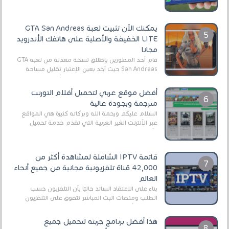
EA Sports FC 26 (المعروفة سابقًا باسم ...
يمكنك الآن تثبيت لعبة GTA San Andreas
LITE الخفيفة والأصلية على هاتفك الأندرويد
مجانا
قام أحد المطورين بإطلاق نسخة معدلة من لعبة GTA
San Andreas حيث أخد بعين الإعتبار تقليل مساحة
اللعبة وجعلها خفيفة LITE لهواتف الأندرويد ، وق...
أفضل موقع عربي لتحميل أفلام التورنت
مترجمة وبجودة عالية
السلام عليكم ورحمة الله وبركاته كثيرة هي المواقع
عبر الأنترنت الغير العربية التي تقدم خدمة تحميل
الأفلام على التورنت ، ومعظم هذه المواقع ل...
قائمة IPTV الشاملة لمشاهدة أكثر من
42,000 قناة تلفزيونية مجانية من جميع أنحاء
العالم
بناءً على الاعتقاد السائد حاليًا بأن التلفزيون حسب
الطلب ومنصات البث المباشر تتفوق على التلفزيون
الرقمي الأرضي التقليدي، يُعدّ IPTV-org خيار...
هذا أفضل برنامج جربته لتحميل جميع