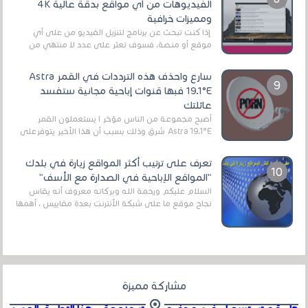
الفيديوهات من أي مواقع بدقة عالية 4K
ومميزات خرافية
إذا كنت تبحث عن برنامج لتنزيل الفيديو من على أي
موقع أو منصة، فسوف تعثر على عدد لا منتهي من
الروابط الخاصة بالبرامج والتطبيقات في هذا المج...
سارع واحذف هذه الترددات في القمر Astra
19.1°E فبها قنوات إباحية مجانية ستفسد
عائلتك
أصبح مجموعة من الناس مؤخر ا يستعملون القمر
Astra 19.1°E شرق وذلك بسبب أن هذا الأخير يتوفرعلى
قنوات مميزة جدا تنقل العديد من البرامج اله...
تعرف على ترتيب أكثر المواقع زيارة في بلدك
"المواقع الإباحية في الصدارة مع الأسف"
السلام عليكم ورحمة الله وبركاته معروف أنه يقاس
نجاح موقع ما على شبكة الأنترنت بعدة مقاييس ، أهمها
عداد الزائرين للموقع، ويتم معرفة ذلك في...
مشاركة مميزة