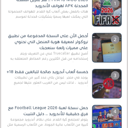
المحدثة APK لهواتف الأندرويد
هناك بالفعل بعض ألعاب كرة القدم للهواتف المحمولة
التي يمكنك لعبها رسميًا بتشكيلات مُحدثة لموسم
2025/2026v ومثال على ذلك ألعاب مثل EA Sports ...
أحصل الآن على النسخة المدفوعة من تطبيق
تروكولر لمعرفة هوية المتصل التي تحتوي
على مميزات رائعة ستعجبك
أصبح تطبيق Truecaller غني عن التعريف ويتم
إستخدامه من قبل الكثيرين رغم المخاطر المتعلقه به
وذلك من أجل التخلص من المضايقات الكثيرة في
العال...
خمسة ألعاب أندرويد صالحة للبالغين فقط 18+
يوجد في متجر غوغل بلاي عدد كبير من تطبيقات
أندرويد ، لذلك ليس من الغريب العثور عليها لجميع
أنواع الجماهير. هذه المرة نقدم 5 ألعاب أند...
حمل نسخة لعبة Football League 2026 مع
فرق حقيقية للأندرويد .. دليل التثبيت
يتوفر لمجتمع كرة القدم على نظام أندرويد مجموعة
كبيرة من الألعاب عالية الجودة. من الألعاب الرسمية مثل