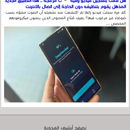
هل قمت بتسجيل فيديو وفيه أصوت مزعجة .. هذا التطبيق الجديد
المذهل يقوم بتنظيفه دون الحاجة إلى اتصال بالإنترنت
كم مرة سجلتَ فيديو رائعًا ثم اكتشفتَ عند تشغيله أن الصوت مشوّه بسبب
ضوضاء غير مرغوب فيها؟ يعرف صُنّاع المحتوى الذين ينسون ميكروفونهم
المخصص ...
تصفح أرشيف المدونة