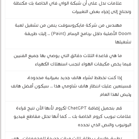
علامات تدل على أن شبكة الواي فاي الخاصة بك مكتظة
وتحتاج إلى إجراء بعض التغييرات
مهندس من شركة مايكروسوفت يتمن من تشغيل لعبة
Doom الأصلية داخل برنامج الرسام (Paint) .. إليك طريقة
تشغيلها
ما هي قاعدة الثلاث دقائق التي يوصي بها جميع الفنيين
فيما يخص مكيفات الهواء لتجنب استهلاك الكهرباء
إذا كنت تخطط لشراء هاتف جديد بميزانية محدودة،
فسيتعين عليك انتظار هاتف شاومي هذا .. سيكون أفضل هاتف
رخيص لهذا العام
قم بتحميل إضافة ChatGPT لكروم لأنها الآن تتيح قراءة
علامات تبويب كروم الخاصة بك .. كما أنها تحلل مقاطع فيديو
اليوتيوب والنص الذي تحدده
تطبيق واتساب يطلق ثلاث ميزات جديدة للمجموعات ..هي