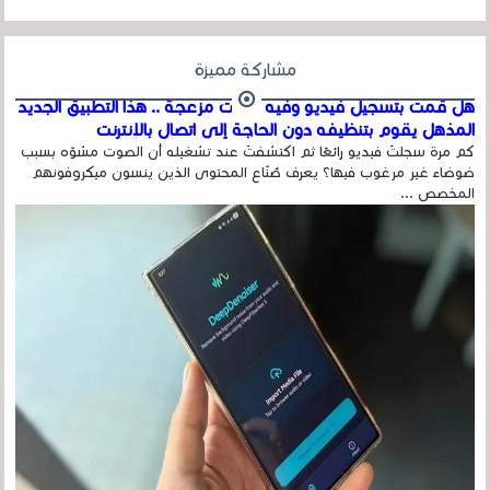
مشاركة مميزة
هل قمت بتسجيل فيديو وفيه أصوت مزعجة .. هذا التطبيق الجديد
المذهل يقوم بتنظيفه دون الحاجة إلى اتصال بالإنترنت
كم مرة سجلتَ فيديو رائعًا ثم اكتشفتَ عند تشغيله أن الصوت مشوّه بسبب
ضوضاء غير مرغوب فيها؟ يعرف صُنّاع المحتوى الذين ينسون ميكروفونهم
المخصص ...