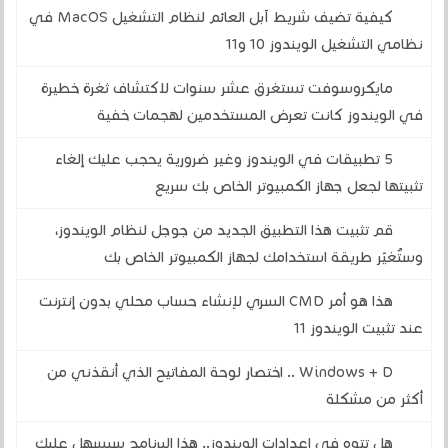
كيفية تضيف شريط آبل العائم لنظام التشغيل MacOS في
نظامي التشغيل الويندوز 10 و11
مايكروسوفت تستغرق عشر سنوات لاكتشاف ثغرة خطيرة
في الويندوز كانت تعرض المستخدمين لهجمات خفية
5 تطبيقات في الويندوز وغير ضرورية يحجب عليك إلغاء
تثبيتها لجعل جهاز الكمبيوتر الخاص بك سريع
قم تثبيت هذا التطبيق الجديد من جوجل لنظام الويندوز،
وستُغيّر طريقة استخدامك لجهاز الكمبيوتر الخاص بك
هذا هو أمر CMD السري لإنشاء حساب محلي بدون إنترنت
عند تثبيت الويندوز 11
Windows + D .. اختصار لوحة المفاتيح الذي أنقذني من
أكثر من مشكلة
هل تتوه في إعدادات الويندوز.. هذا البرنامج سيسهل عليك