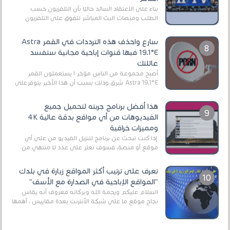
بناءً على الاعتقاد السائد حاليًا بأن التلفزيون حسب
الطلب ومنصات البث المباشر تتفوق على التلفزيون
الرقمي الأرضي التقليدي، يُعدّ IPTV-org خيار...
سارع واحذف هذه الترددات في القمر Astra
19.1°E فبها قنوات إباحية مجانية ستفسد
عائلتك
أصبح مجموعة من الناس مؤخر ا يستعملون القمر
Astra 19.1°E شرق وذلك بسبب أن هذا الأخير يتوفرعلى
قنوات مميزة جدا تنقل العديد من البرامج اله...
هذا أفضل برنامج جربته لتحميل جميع
الفيديوهات من أي مواقع بدقة عالية 4K
ومميزات خرافية
إذا كنت تبحث عن برنامج لتنزيل الفيديو من على أي
موقع أو منصة، فسوف تعثر على عدد لا منتهي من
الروابط الخاصة بالبرامج والتطبيقات في هذا المج...
تعرف على ترتيب أكثر المواقع زيارة في بلدك
"المواقع الإباحية في الصدارة مع الأسف"
السلام عليكم ورحمة الله وبركاته معروف أنه يقاس
نجاح موقع ما على شبكة الأنترنت بعدة مقاييس ، أهمها
عداد الزائرين للموقع، ويتم معرفة ذلك في...