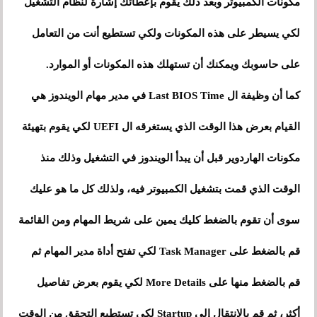
مكونات الكمبيوتر وبعد ذلك يقوم بإعطائك إشارة لنظام التشغيل
لكي يسيطر على هذه المكونات ولكي تستطيع أنت من التعامل
على حاسوبك ويمكنك أن تستهلك هذه المكونات أو الموارد.
كما أن وظيفة ال Last BIOS Time في مدير مهام الويندوز هي
القيام بعرض هذا الوقت الذي يستغرقه ال UEFI لكي يقوم بتهيئة
مكونات الهاردوير قبل أن يبدأ الويندوز في التشغيل وذلك منذ
الوقت الذي قمت بتشغيل الكمبيوتر فيه، ولذلك كل ما هو عليك
سوى أن تقوم بالضغط كليك يمين على شريط المهام ومن القائمة
قم بالضغط على Task Manager لكي تفتح أداة مدير المهام ثم
قم بالضغط منها على More Details لكي يقوم بعرض تفاصيل
أكثر، ثم قم بالإنتقال إلى Startup لكي تستطيع التحقق من الوقت