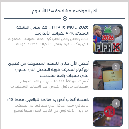
أكثر المواضيع مشاهدة هذا الأسبوع
FIFA 16 MOD 2026 .. قم بتنزيل النسخة
المحدثة APK لهواتف الأندرويد
هناك بالفعل بعض ألعاب كرة القدم للهواتف المحمولة
التي يمكنك لعبها رسميًا بتشكيلات مُحدثة لموسم
2025/2026v ومثال على ذلك ألعاب مثل EA Sports ...
أحصل الآن على النسخة المدفوعة من تطبيق
تروكولر لمعرفة هوية المتصل التي تحتوي
على مميزات رائعة ستعجبك
أصبح تطبيق Truecaller غني عن التعريف ويتم
إستخدامه من قبل الكثيرين رغم المخاطر المتعلقه به
وذلك من أجل التخلص من المضايقات الكثيرة في
العال...
خمسة ألعاب أندرويد صالحة للبالغين فقط 18+
يوجد في متجر غوغل بلاي عدد كبير من تطبيقات
أندرويد ، لذلك ليس من الغريب العثور عليها لجميع
أنواع الجماهير. هذه المرة نقدم 5 ألعاب أند...