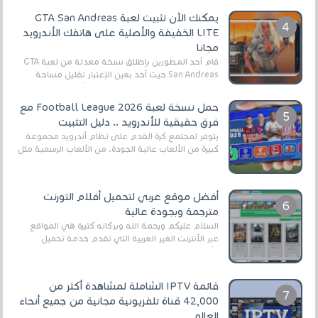
يمكنك الآن تثبيت لعبة GTA San Andreas
LITE الخفيفة والأصلية على هاتفك الأندرويد
مجانا
قام أحد المطورين بإطلاق نسخة معدلة من لعبة GTA
San Andreas حيث أخد بعين الإعتبار تقليل مساحة
اللعبة وجعلها خفيفة LITE لهواتف الأندرويد ، وق...
حمل نسخة لعبة Football League 2026 مع
فرق حقيقية للأندرويد .. دليل التثبيت
يتوفر لمجتمع كرة القدم على نظام أندرويد مجموعة
كبيرة من الألعاب عالية الجودة. من الألعاب الرسمية مثل
EA Sports FC 26 (المعروفة سابقًا باسم ...
أفضل موقع عربي لتحميل أفلام التورنت
مترجمة وبجودة عالية
السلام عليكم ورحمة الله وبركاته كثيرة هي المواقع
عبر الأنترنت الغير العربية التي تقدم خدمة تحميل
الأفلام على التورنت ، ومعظم هذه المواقع ل...
قائمة IPTV الشاملة لمشاهدة أكثر من
42,000 قناة تلفزيونية مجانية من جميع أنحاء
العالم