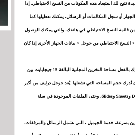
ة تتيح لك استبعاد هذه المكونات من النسخ الاحتياطي. إذا
جهاز أو سجل المكالمات أو الرسائل، يمكنك تعطيلها كما
ن قائمة النسخ الاحتياطي في هاتفك، والتي يمكنك الوصول
> النسخ الاحتياطي من جوجل > بيانات الجهاز الأخرى إذا كان
قبل هذا التغيير، كان حساب جوجل الخاص بك يشارك بالفعل مساحة التخزين المجانية البالغة 15 جيجابايت بين
 تُدرك حجم المساحة التي تشغلها. يُعد جوجل درايف من أكبر
مستهلكي المساحة، وذلك بفضل ملفات PDF وDocs وSheets وSlides، وحتى الملفات الموجودة في سلة
ين بسرعة، خدمة الجيميل ، التي تشمل الرسائل والمرفقات.