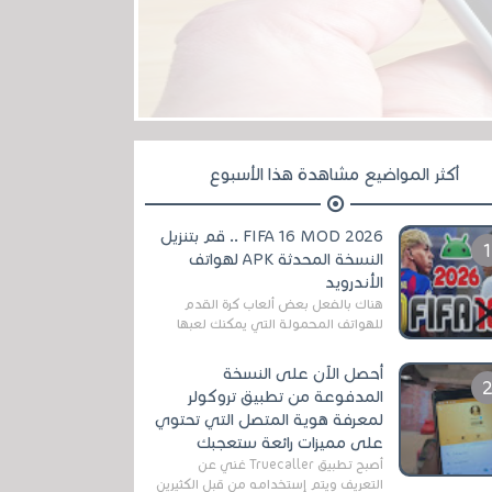
أكثر المواضيع مشاهدة هذا الأسبوع
FIFA 16 MOD 2026 .. قم بتنزيل
النسخة المحدثة APK لهواتف
الأندرويد
هناك بالفعل بعض ألعاب كرة القدم
للهواتف المحمولة التي يمكنك لعبها
رسميًا بتشكيلات مُحدثة لموسم
2025/2026v ومثال على ذلك ألعاب
أحصل الآن على النسخة
مثل EA Sports ...
المدفوعة من تطبيق تروكولر
لمعرفة هوية المتصل التي تحتوي
على مميزات رائعة ستعجبك
أصبح تطبيق Truecaller غني عن
التعريف ويتم إستخدامه من قبل الكثيرين