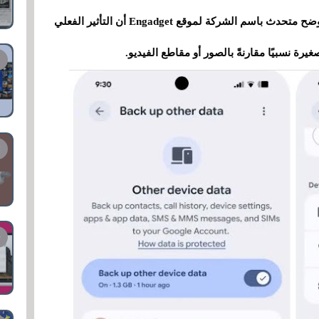
ضمن إجمالي مساحة التخزين في حساب جوجل. أوضح متحدث باسم الشركة لموقع Engadget أن التأثير الفعلي
غيرة نسبيًا مقارنةً بالصور أو مقاطع الفيديو.