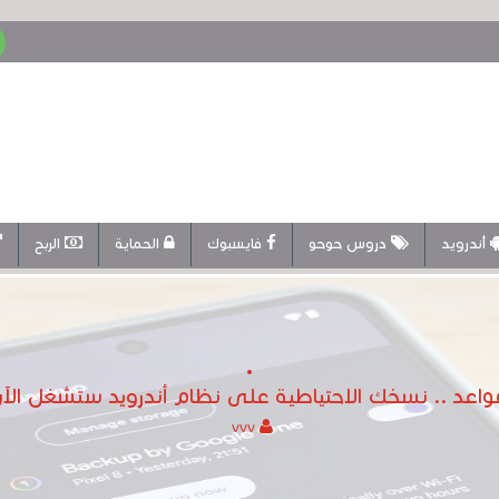
أندرويد
دروس حوحو
فايسبوك
الحماية
الربح
لقواعد .. نسخك الاحتياطية على نظام أندرويد ستشغل الآ
vvv