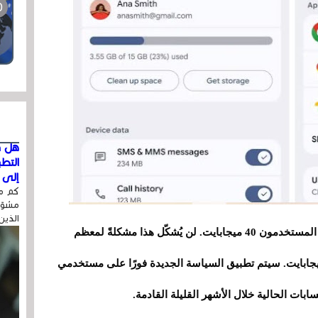
هل ق
التط
إلى ا
كم مر
مشوّه
الذين
ووفقًا لجوجل، يبلغ متوسط ​​الزيادة التي سيلاحظها المستخدمون 40 ميجابايت. لن يُشكّل هذا مشكلةً لمعظم
بات المجانية التي تبلغ سعتها التخزينية 15 جيجابايت. سيتم تطبيق السياسة الجديدة فورًا على مستخدمي
سابات الحالية خلال الأشهر القليلة القادمة.