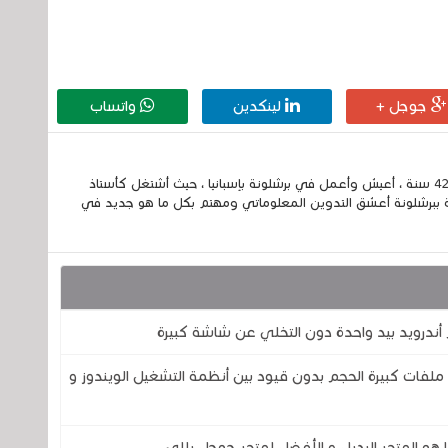
جوجل +
لينكدين
واتساب
إسمي الكامل الحسين مزواد ، مغربي الجنسية ، عمري 42 سنة ، أعيش وأعمل في برشلونة بإسبانيا ، حيث أشتغل كأستاذ
 ببرشلونة أعشق التدوين المعلوماتي ومهتم بكل ما هو جديد في
أندرويد بيد واحدة دون التخلي عن شاشة كبيرة
ملفات كبيرة الحجم بدون قيود بين أنظمة التشغيل الويندوز و
ا هو المتجر البديل و الأفضل لمتجر جوجل بلاي