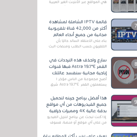
هي المواقع عبر الأنترنت الغير العربية
التي تقدم خدمة تحميل الأفلام على
التورنت ، ومعظم هذه المواقع ل...
قائمة IPTV الشاملة لمشاهدة
أكثر من 42,000 قناة تلفزيونية
مجانية من جميع أنحاء العالم
بناءً على الاعتقاد السائد حاليًا بأن
التلفزيون حسب الطلب ومنصات البث
المباشر تتفوق على التلفزيون الرقمي
الأرضي التقليدي، يُعدّ IPTV-org خيار...
سارع واحذف هذه الترددات في
القمر Astra 19.1°E فبها قنوات
إباحية مجانية ستفسد عائلتك
أصبح مجموعة من الناس مؤخر ا
يستعملون القمر Astra 19.1°E شرق
وذلك بسبب أن هذا الأخير يتوفرعلى
قنوات مميزة جدا تنقل العديد من البرامج
هذا أفضل برنامج جربته لتحميل
اله...
جميع الفيديوهات من أي مواقع
بدقة عالية 4K ومميزات خرافية
إذا كنت تبحث عن برنامج لتنزيل الفيديو
من على أي موقع أو منصة، فسوف
تعثر على عدد لا منتهي من الروابط
الخاصة بالبرامج والتطبيقات في هذا
تعرف على ترتيب أكثر المواقع زيارة