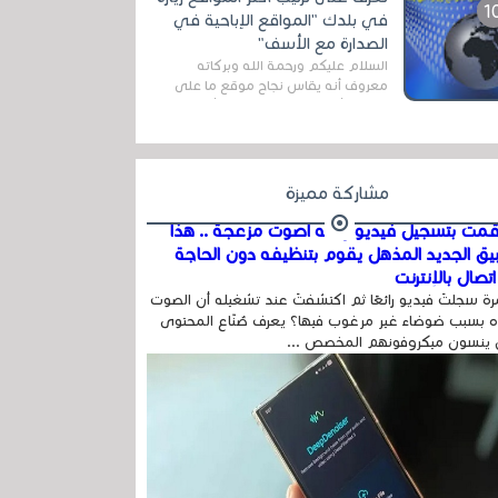
المج...
في بلدك "المواقع الإباحية في
الصدارة مع الأسف"
السلام عليكم ورحمة الله وبركاته
معروف أنه يقاس نجاح موقع ما على
شبكة الأنترنت بعدة مقاييس ، أهمها
عداد الزائرين للموقع، ويتم معرفة ذلك
في...
مشاركة مميزة
مت بتسجيل فيديو وفيه أصوت مزعجة .. هذا
بيق الجديد المذهل يقوم بتنظيفه دون الحاجة
تصال بالإنترنت
ة سجلتَ فيديو رائعًا ثم اكتشفتَ عند تشغيله أن الصوت
 بسبب ضوضاء غير مرغوب فيها؟ يعرف صُنّاع المحتوى
 ينسون ميكروفونهم المخصص ...