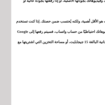
يوهاتك بجودتها الأصلية، أو إذا رفعتها بجودة عالية أو
 هو الأقل أهمية، ولكنه يُحتسب ضمن حصتك. إذا كنت تستخدم
هاتفًا يعمل بنظام أندرويد وقمت بنسخ صورك وفيديوهاتك احتياطيًا من حساب واتساب، فسيتم رفعها إلى Google
Drive، ما سيستهلك جزءًا من مساحة التخزين المجانية البالغة 15 جيجابايت، أو مساحة التخزين التي اشتريتها مع