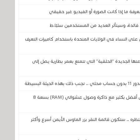
رفة ما إذا كانت الصورة أو الفيديو غير حقيقي
فائدة، وسيتأثر العديد من المستخدمين سلبًا.ط
 النساء في الولايات المتحدة باستخدام كاميرات التعرف
تحدى شركتي سامسونج وOura بساعتها الجديدة "الحلقية" التي تتمتع بعمر بطارية يصل إلى
 البسيطة
مايكروسوفت تريد أن يعمل الويندوز 11 بشكل أفضل بكثير مع ذاكرة وصول عشوائي (RAM) بسعة 8
جميع ينتظره .. ستكون قائمة النقر بزر الماوس الأيمن أسرع وأكثر