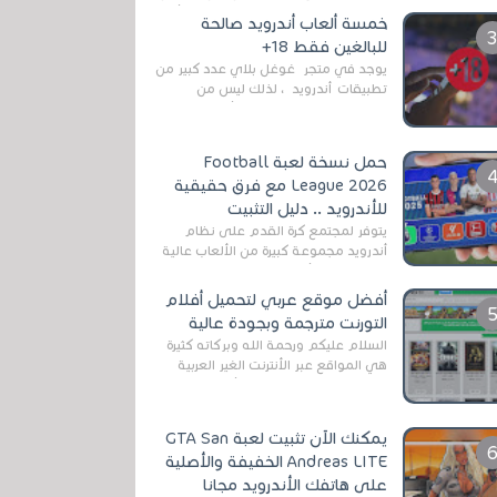
رغم المخاطر المتعلقه به وذلك من أجل
خمسة ألعاب أندرويد صالحة
التخلص من المضايقات الكثيرة في
للبالغين فقط 18+
العال...
يوجد في متجر غوغل بلاي عدد كبير من
تطبيقات أندرويد ، لذلك ليس من
الغريب العثور عليها لجميع أنواع
الجماهير. هذه المرة نقدم 5 ألعاب أند...
حمل نسخة لعبة Football
League 2026 مع فرق حقيقية
للأندرويد .. دليل التثبيت
يتوفر لمجتمع كرة القدم على نظام
أندرويد مجموعة كبيرة من الألعاب عالية
الجودة. من الألعاب الرسمية مثل EA
Sports FC 26 (المعروفة سابقًا باسم ...
أفضل موقع عربي لتحميل أفلام
التورنت مترجمة وبجودة عالية
السلام عليكم ورحمة الله وبركاته كثيرة
هي المواقع عبر الأنترنت الغير العربية
التي تقدم خدمة تحميل الأفلام على
التورنت ، ومعظم هذه المواقع ل...
يمكنك الآن تثبيت لعبة GTA San
Andreas LITE الخفيفة والأصلية
على هاتفك الأندرويد مجانا