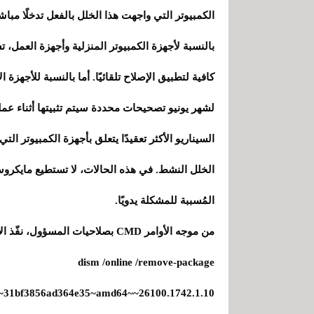
الكمبيوتر التي واجهت هذا الخلل بالفعل تدخلًا مباشر
بالنسبة لأجهزة الكمبيوتر المنزلية وأجهزة العمل،
كافية لتطبيق الإصلاح تلقائيًا. أما بالنسبة للأجهزة
لشهر يونيو تصحيحات محددة سيتم تثبيتها أثناء عملية ترقية نظام 
الخلل النشط. في هذه الحالات، لا تستطيع مايكروس
المُسببة للمشكلة يدويًا.
من موجه الأوامر CMD بصلاحيات المسؤول، نفّذ الأمر التالي:
dism /online /remove-package
x~31bf3856ad364e35~amd64~~26100.1742.1.10