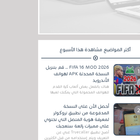
أكثر المواضيع مشاهدة هذا الأسبوع
FIFA 16 MOD 2026 .. قم بتنزيل
النسخة المحدثة APK لهواتف
الأندرويد
هناك بالفعل بعض ألعاب كرة القدم
للهواتف المحمولة التي يمكنك لعبها
رسميًا بتشكيلات مُحدثة لموسم
2025/2026v ومثال على ذلك ألعاب
أحصل الآن على النسخة
مثل EA Sports ...
المدفوعة من تطبيق تروكولر
لمعرفة هوية المتصل التي تحتوي
على مميزات رائعة ستعجبك
أصبح تطبيق Truecaller غني عن
التعريف ويتم إستخدامه من قبل الكثيرين