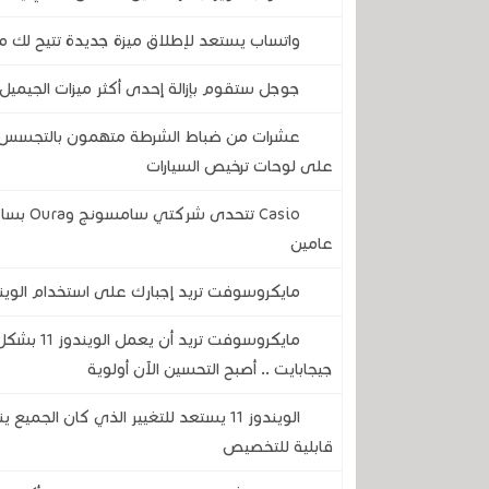
واتساب يستعد لإطلاق ميزة جديدة تتيح لك مع
جوجل ستقوم بإزالة إحدى أكثر ميزات الجيميل 
عشرات من ضباط الشرطة متهمون بالتجسس على
على لوحات ترخيص السيارات
Casio ت
عامين
مايكروسوفت تريد إجبارك على استخدام الويندوز 11 بدون حساب محلي .. تجنب ذلك بهذه الحيلة
جيجابايت .. أصبح التحسين الآن أولوية
الويندوز 11 يستعد للتغيير الذي كان ال
قابلية للتخصيص