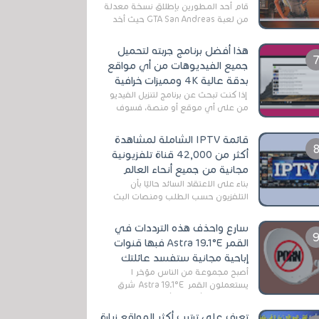
قام أحد المطورين بإطلاق نسخة معدلة
من لعبة GTA San Andreas حيث أخد
بعين الإعتبار تقليل مساحة اللعبة
وجعلها خفيفة LITE لهواتف الأندرويد ،
هذا أفضل برنامج جربته لتحميل
وق...
جميع الفيديوهات من أي مواقع
بدقة عالية 4K ومميزات خرافية
إذا كنت تبحث عن برنامج لتنزيل الفيديو
من على أي موقع أو منصة، فسوف
تعثر على عدد لا منتهي من الروابط
الخاصة بالبرامج والتطبيقات في هذا
قائمة IPTV الشاملة لمشاهدة
المج...
أكثر من 42,000 قناة تلفزيونية
مجانية من جميع أنحاء العالم
بناءً على الاعتقاد السائد حاليًا بأن
التلفزيون حسب الطلب ومنصات البث
المباشر تتفوق على التلفزيون الرقمي
الأرضي التقليدي، يُعدّ IPTV-org خيار...
سارع واحذف هذه الترددات في
القمر Astra 19.1°E فبها قنوات
إباحية مجانية ستفسد عائلتك
أصبح مجموعة من الناس مؤخر ا
يستعملون القمر Astra 19.1°E شرق
وذلك بسبب أن هذا الأخير يتوفرعلى
قنوات مميزة جدا تنقل العديد من البرامج
تعرف على ترتيب أكثر المواقع زيارة