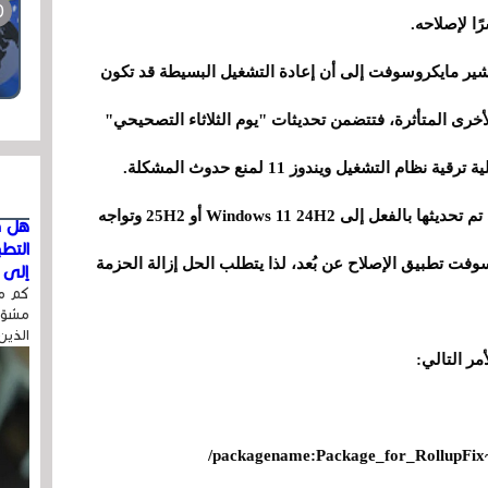
ًا لإصلاحه.
 تشير مايكروسوفت إلى أن إعادة التشغيل البسيطة قد تكون
 الأخرى المتأثرة، فتتضمن تحديثات "يوم الثلاثاء التصحيحي"
التشغيل ويندوز 11 لمنع حدوث المشكلة.
السيناريو الأكثر تعقيدًا يتعلق بأجهزة الكمبيوتر التي تم تحديثها بالفعل إلى Windows 11 24H2 أو 25H2 وتواجه
هل ق
التط
وفت تطبيق الإصلاح عن بُعد، لذا يتطلب الحل إزالة الحزمة
إلى ا
كم مر
مشوّه
الذين
/packagename:Package_for_RollupFi