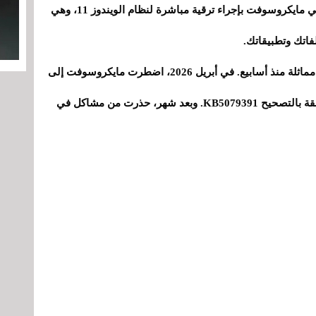
إذا استمر فشل التحديثات بعد تنفيذ هذا الأمر، توصي مايكروسوفت بإجراء ترقية مباشرة لنظام الويندوز 11، وهي
فاتك وتطبيقاتك.
الأسوأ من ذلك، أن مايكروسوفت لم تواجه مشكلة مماثلة منذ أسابيع. في أبريل 2026، اضطرت مايكروسوفت إلى
إصدار تحديث طارئ لإصلاح أخطاء قائمة ابدأ المتعلقة بالتصحيح KB5079391. وبعد شهر، حذرت من مشاكل في