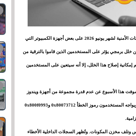
أكدت مايكروسوفت وجود مشكلة في تثبيت التحديثات الأمنية لشهر يونيو 2026 على بعض أجهزة الكمبيوتر التي
كة العملاقة عن خلل برمجي يؤثر على المستخدمين الذين قاموا بالترقية من
ورغم إمكانية إصلاح هذا الخلل، إلا أنه سيتعين على المستخدمين
Bleeping، كشفت مايكروسوفت هذا الأسبوع عن عدم قدرة مجموعة من أجهزة ويندوز
على تثبيت التحديثات التراكمية لشهر يونيو 2026. ويواجه المستخدمون رموز الخطأ 0x80073712 و0x800f0993
امية.
س وتلف مخزن المكونات. وتُظهر السجلات الداخلية الأخطاء