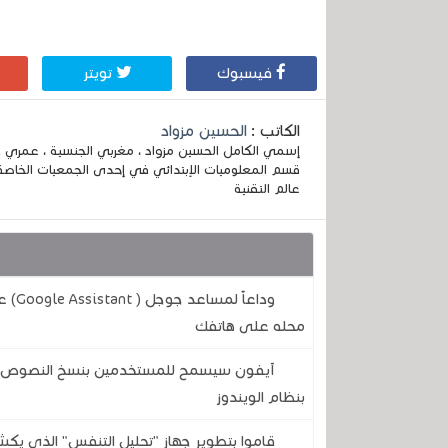
فيسبوك
تويتر
الكاتب :
الحسين مزواد
قسم المعلوميات الإبتدائي في إحدى الجمعيات الخاصة
عالم التقنية
قد يهمك أيضا :
وداع
محله على هاتفك
آيفون سيسمح للمستخدمين بنسخ النصوص وال
بنظام الويندوز
قاموا بتطوير جهاز "تحليل التنفس" الذي يكش