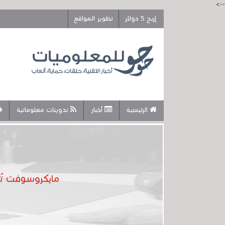
-->
إربح 5 دولار
تطوير المواقع
الرئيسية
أخبار
تدوينات معلوماتية
مايكروسوفت تُعطّل نظام الويندوز 11 م