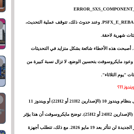
: ERROR_SXS_COMPONENT_STORE_CORRUPT
وPSFX_E_REBASE_HYDRATION_CANDIDATES_MISSING. وعند حدوث ذلك، تتوقف عملية التحديث،
ثات شهرية لاحقة.
 أصبحت هذه الأخطاء شائعة بشكل متزايد في التحديثات
 وعود مايكروسوفت بتحسين الوضع، لا تزال نسبة كبيرة من
 "يوم الثلاثاء".
تؤثر المشكلة على أجهزة الكمبيوتر التي كانت تعمل بنظام ويندوز 10 (الإصدارين 21H2 أو 22H2) أو ويندوز 11
(الإصدار 23H2)، ثم تم تحديثها لاحقًا إلى ويندوز 11 (الإصدارين 24H2 أو 25H2). توضح مايكروسوفت أن هذا يؤثر
على نسبة صغيرة من الأجهزة، وأن أجهزة الكمبيوتر الجديدة لن تتأثر بعد 19 مايو 2026. مع ذلك، تتطلب أجهزة