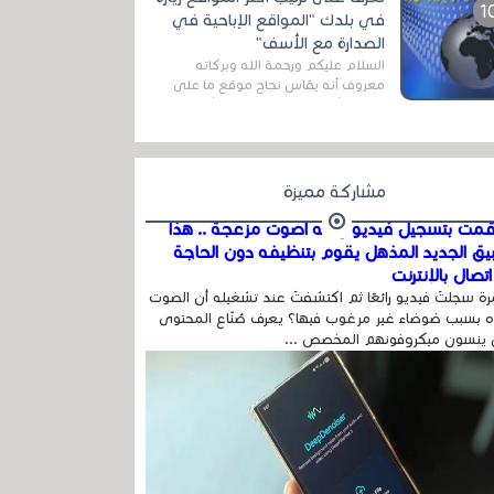
اله...
في بلدك "المواقع الإباحية في
الصدارة مع الأسف"
السلام عليكم ورحمة الله وبركاته
معروف أنه يقاس نجاح موقع ما على
شبكة الأنترنت بعدة مقاييس ، أهمها
عداد الزائرين للموقع، ويتم معرفة ذلك
في...
مشاركة مميزة
مت بتسجيل فيديو وفيه أصوت مزعجة .. هذا
بيق الجديد المذهل يقوم بتنظيفه دون الحاجة
تصال بالإنترنت
ة سجلتَ فيديو رائعًا ثم اكتشفتَ عند تشغيله أن الصوت
 بسبب ضوضاء غير مرغوب فيها؟ يعرف صُنّاع المحتوى
 ينسون ميكروفونهم المخصص ...