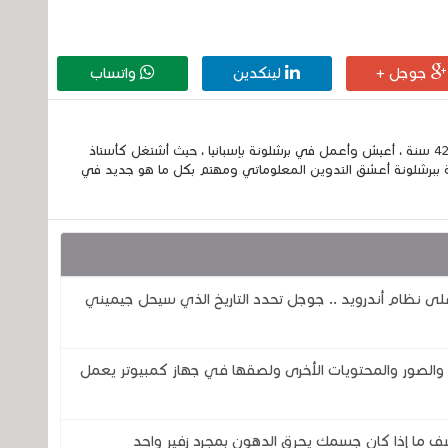
جوجل +
لينكدين
واتساب
إسمي الكامل الحسين مزواد ، مغربي الجنسية ، عمري 42 سنة ، أعيش وأعمل في برشلونة بإسبانيا ، حيث أشتغل كأستاذ
 ببرشلونة أعشق التدوين المعلوماتي ومهتم بكل ما هو جديد في
اً لمساعد جوجل ( Google Assistant) على نظام أندرويد .. جوجل تحدد التاريخ الذي سيحل جيميني
صور والمحتويات الأخرى ولصقها في جهاز كمبيوتر يعمل
ف ما إذا كان جسمك يحرق الدهون بمجرد زفير واحد