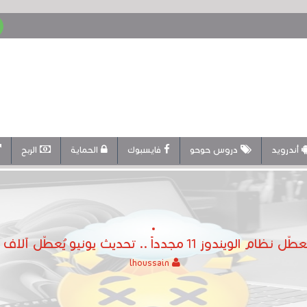
أندرويد
دروس حوحو
فايسبوك
الحماية
الربح
جدداً .. تحديث يونيو يُعطّل آلاف أجهزة الكمبيوتر
lhoussain